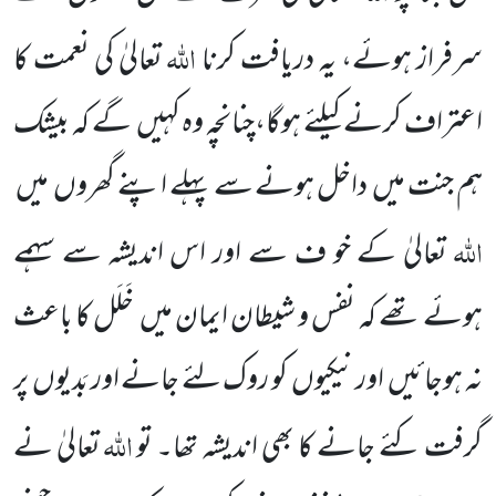
اللہ
سرفراز ہوئے، یہ دریافت کرنا
تعالیٰ کی نعمت کا
اعتراف کرنے کیلئے ہوگا،چنانچہ وہ کہیں
گے کہ بیشک
ہم جنت میں
داخل ہونے سے پہلے اپنے گھروں
میں
اللہ
تعالیٰ کے خو ف سے اور اس اندیشہ سے سہمے
ہوئے تھے کہ نفس و شیطان ایمان میں
خَلَل کا باعث
نہ ہوجائیں
اور نیکیوں
کو روک لئے جانے اور بَدیوں
پر
اللہ
گرفت کئے جانے کا بھی اندیشہ تھا۔ تو
تعالیٰ نے