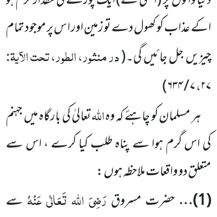
دنیا والوں
پر
(انگلی
کے)
ایک پَورے کی مقدار گرم ہو
اکے عذاب کو کھول دے تو زمین اور ا س پر موجود تمام
در منثور، الطور، تحت الآیۃ:
چیزیں
جل جائیں
گی۔
(
،
)
۶۳۴
/
۷
۲۷
اللہ
ہر مسلمان کو چاہئے کہ وہ
تعالیٰ کی بارگاہ میں
جہنم
کی اس گرم ہوا سے پناہ طلب کیا کرے ، اس سے
متعلق دو واقعات ملاحظہ ہوں :
رَضِیَ اللہ تَعَالٰی عَنْہُ
(
1
)…
حضرت مسروق
سے