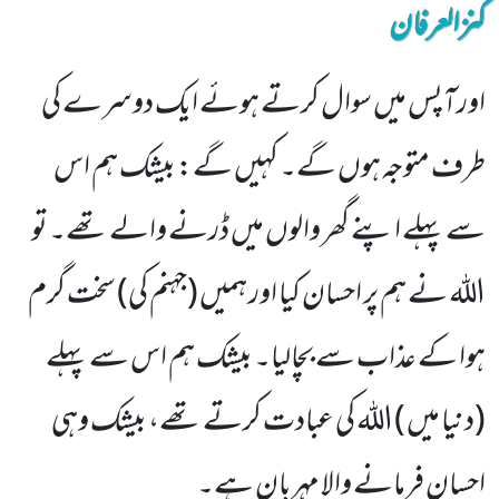
کنزالعرفان
اورآپس میں سوال کرتے ہوئے ایک دوسرے کی
طرف متوجہ ہوں گے۔ کہیں گے: بیشک ہم اس
سے پہلے اپنے گھر والوں میں ڈرنے والے تھے۔ تو
اللہ نے ہم پر احسان کیا اور ہمیں (جہنم کی) سخت گرم
ہوا کے عذاب سے بچالیا۔ بیشک ہم اس سے پہلے
(دنیا میں ) اللہ کی عبادت کرتے تھے، بیشک وہی
احسان فرمانے والا مہربان ہے۔