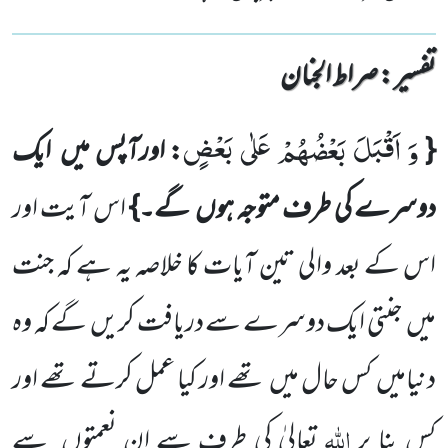
تفسیر : ‎صراط الجنان
وَ اَقْبَلَ بَعْضُهُمْ عَلٰى بَعْضٍ
{
: اورآپس میں
ایک
دوسرے کی طرف متوجہ ہوں
گے۔}
اس آیت اور
اس کے بعد
والی تین آیات کا خلاصہ یہ ہے کہ جنت
میں
جنتی ایک دوسرے سے دریافت کریں
گے کہ وہ
دنیامیں
کس حال میں
تھے اور کیا عمل کرتے تھے اور
اللہ
کس بنا پر
تعالیٰ کی طرف سے ان نعمتوں
سے