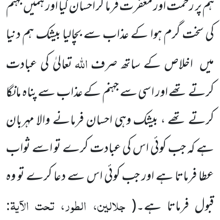
ہم پر رحمت اور مغفرت فرما کر احسان کیا اور ہمیں جہنم
کی سخت گرم ہوا کے عذاب سے بچالیا بیشک ہم دنیا
اللہ
میں
اخلاص کے ساتھ صرف
تعالیٰ کی عبادت
کرتے تھے اور اسی سے جہنم کے عذاب سے پناہ مانگا
کرتے تھے ، بیشک وہی احسان فرمانے والا مہربان
ہے کہ جب کوئی اس کی عبادت کرے تو اسے ثواب
عطا فرماتا ہے اور جب کوئی اس سے دعا کرے تو وہ
جلالین، الطور، تحت الآیۃ:
قبول فرماتا ہے۔
(