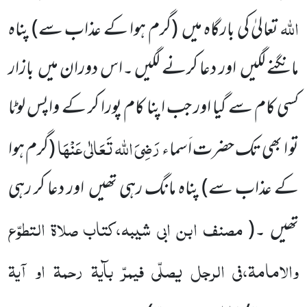
اللہ
تعالیٰ کی بارگاہ میں
(گرم ہوا
کے عذاب سے)
پناہ
مانگنے لگیں
اور دعا کرنے لگیں ۔اس دوران
میں
بازار
کسی کام سے گیا اور جب اپنا کام پورا کر کے واپس لوٹا
رَضِیَ اللہ تَعَالٰی عَنْہَا
تو ا بھی تک حضرت اَسماء
(گرم ہوا
کے عذاب سے)
پناہ مانگ رہی تھیں
اور دعا کر رہی
مصنف ابن ابی شیبہ،کتاب صلاۃ التطوّع
تھیں ۔
(
والامامۃ،فی الرجل یصلّی فیمرّ بآیۃ رحمۃ او آیۃ