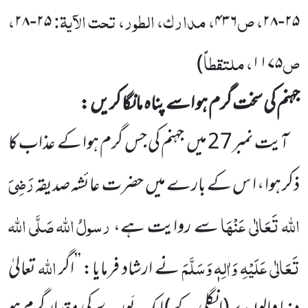
، ص
، مدارک، الطور، تحت الآیۃ:
،
۲۸
-
۲۵
۴۳۶
۲۸
-
۲۵
ص
، ملتقطاً
)
۱۱۷۵
جہنم کی سخت گرم ہو اسے پناہ مانگا کریں :
آیت نمبر
27
میں
جہنم کی جس گرم ہوا کے عذاب کا
رَضِیَ
ذکر ہوا ، ا س کے بارے میں
حضرت عائشہ صدیقہ
اللہ
تَعَالٰی عَنْہَا
رسولُ
اللہ
صَلَّی اللہ
سے روایت ہے،
تَعَالٰی عَلَیْہِ وَاٰلِہٖ وَسَلَّمَ
اللہ
نے ارشاد فرمایا: ’’اگر
تعالیٰ