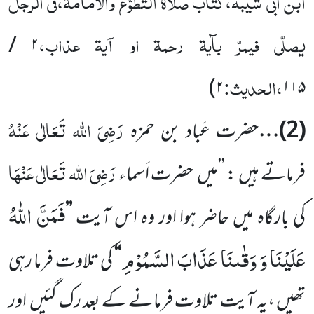
ابن ابی شیبہ،کتاب صلاۃ التطوّع والامامۃ،فی الرجل
یصلّی فیمرّ بآیۃ رحمۃ او آیۃ عذاب،
/
۲
،الحدیث:
)
۲
۱۱۵
رَضِیَ اللہ تَعَالٰی عَنْہُ
(
2
)…
حضرت عَباد بن حمزہ
رَضِیَ اللہ تَعَالٰی عَنْہَا
فرماتے ہیں : ’’میں
حضرت اَسماء
فَمَنَّ اللّٰهُ
کی بارگاہ میں حاضر
ہوا اور وہ اس آیت
’’
عَلَیْنَا وَ وَقٰىنَا عَذَابَ السَّمُوْمِ
‘‘
کی تلاوت فرما رہی
تھیں ،یہ آیت تلاوت فرمانے
کے بعد رک گئیں
اور