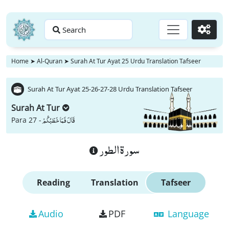
Search
Go
Home
➤
Al-Quran
➤
Surah At Tur Ayat 25 Urdu Translation Tafseer
Surah At Tur Ayat 25-26-27-28 Urdu Translation Tafseer
Surah At Tur
قَالَ فَمَا خَطْبُكُمْ
Para 27 -
سورة الطور
Reading
Translation
Tafseer
Audio
PDF
Language