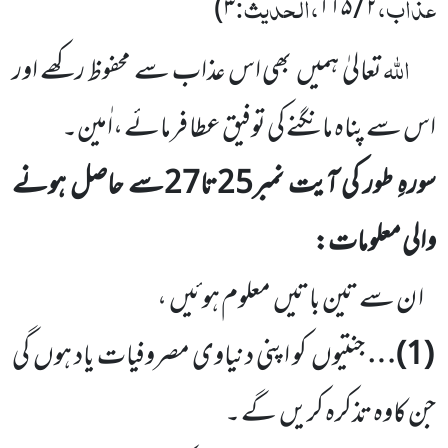
عذاب،
،الحدیث:
)
۳
۱۱۵
/
۲
اللہ
تعالیٰ ہمیں
بھی اس عذاب سے محفوظ رکھے اور
اس سے پناہ مانگنے کی توفیق عطا فرمائے ،اٰمین۔
سورہِ طور کی آیت نمبر
25
تا
27
سے حاصل ہونے
والی معلومات:
ا ن سے تین باتیں
معلوم ہوئیں
،
(
1
)…
جنتیوں
کو اپنی دنیاوی مصروفیات یاد ہوں
گی
جن کاوہ تذکرہ کریں
گے ۔