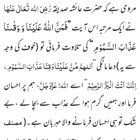
رَضِیَ اللہ تَعَالٰی عَنْہَا
مروی ہے کہ حضرت عائشہ صدیقہ
فَمَنَّ اللّٰهُ عَلَیْنَا وَ وَقٰىنَا
نے ایک مرتبہ اس
آیت
’’
عَذَابَ السَّمُوْمِ
‘‘
کی تلاوت فرمائی تو
(خوف کی وجہ
اَللہمَّ
مُنَّ
عَلَیْنَا وَقِنَا عَذَابَ السَّمُوْمِ ،
سے یہ)
دعا مانگی
’’
اِنَّکَ اَنْتَ الْبَرُّ الرَّحِیْمْ
اللہ
عَزَّوَجَلَّ
‘‘
اے
!
، ہم پر احسان
فرما اور ہمیں
گرم ہوا کے عذاب سے بچا لے ،بے
مصنف
شک تو ہی احسان فرمانے والا مہربان ہے۔
(