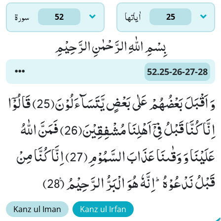
اٰياتها
سورۃ
52
25
بِسْمِ اللّٰهِ الرَّحْمٰنِ الرَّحِیْمِ
52.25-26-27-28
وَ اَقْبَلَ بَعْضُهُمْ عَلٰى بَعْضٍ یَّتَسَآءَلُوْنَ(25) قَالُوْۤا
اِنَّا كُنَّا قَبْلُ فِیْۤ اَهْلِنَا مُشْفِقِیْنَ(26) فَمَنَّ اللّٰهُ
عَلَیْنَا وَ وَقٰىنَا عَذَابَ السَّمُوْمِ(27) اِنَّا كُنَّا مِنْ
قَبْلُ نَدْعُوْهُؕ-اِنَّهٗ هُوَ الْبَرُّ الرَّحِیْمُ۠ (28)
Kanz ul Iman
Kanz ul Irfan