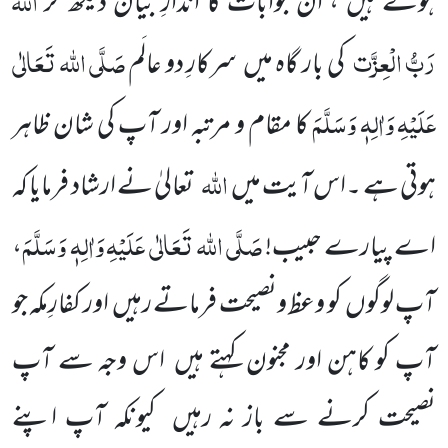
ہوئے ہیں ، ان جوابات کا اندازِ بیان دیکھ کر
رَبُّ
الْعِزَّت
صَلَّی اللہ تَعَالٰی
کی بار گاہ میں سرکارِ دو عالَم
عَلَیْہِ
وَاٰلِہٖ وَسَلَّمَ
کا مقام و مرتبہ اور آپ کی شان ظاہر
اللہ
ہوتی ہے ۔اس آیت میں
تعالیٰ نے ارشاد فرمایا کہ
صَلَّی اللہ تَعَالٰی عَلَیْہِ
وَاٰلِہٖ وَسَلَّمَ
اے پیارے حبیب!
،
آپ لوگوں کو وعظ ونصیحت فرماتے رہیں اور کفارِمکہ جو
آپ کو کاہن اور مجنون کہتے ہیں اس وجہ سے آپ
نصیحت کرنے سے باز نہ رہیں کیونکہ آپ اپنے