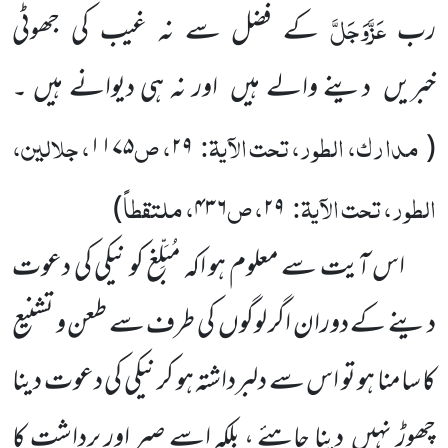
عَزَّوَجَلَّ
رب
کے فضل سے نہ غیب کی جھوٹی
خبریں دینے والے ہیں اور نہ ہی دیوانے ہیں ۔
مدارک، الطور، تحت الآیۃ:
، ص
، جلالین،
۱۱۷۵
۲۹
(
الطور، تحت الآیۃ:
، ص
، ملتقطاً
)
۴۳۶
۲۹
اس آیت سے معلوم ہو اکہ مُبَلِّغ کو نیکی کی دعوت
دینے کے دوران اگر لوگوں کی طرف سے طعن و تشنیع
کا سامنا ہو تو اس سے دلبرداشتہ ہو کر نیکی کی دعوت دینا
چھوڑ نہیں دینا چاہئے ، بلکہ اسے صبر اور برداشت کا