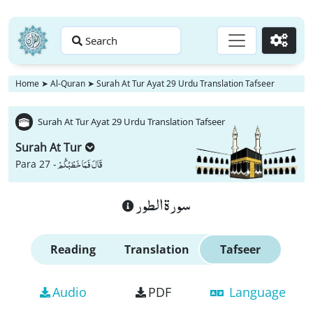
Search
Go
Home
➤
Al-Quran
➤
Surah At Tur Ayat 29 Urdu Translation Tafseer
Surah At Tur Ayat 29 Urdu Translation Tafseer
Surah At Tur
قَالَ فَمَا خَطْبُكُمْ
Para 27 -
سورة الطور
Reading
Translation
Tafseer
Audio
PDF
Language