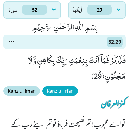
اٰياتها
سورۃ
52
29
بِسْمِ اللّٰهِ الرَّحْمٰنِ الرَّحِیْمِ
52.29
فَذَكِّرْ فَمَاۤ اَنْتَ بِنِعْمَتِ رَبِّكَ بِكَاهِنٍ وَّ لَا
مَجْنُوْنٍﭤ(29)
Kanz ul Iman
Kanz ul Irfan
کنزالعرفان
تو اے محبوب!تم نصیحت فرماؤ تو تم اپنے رب کے