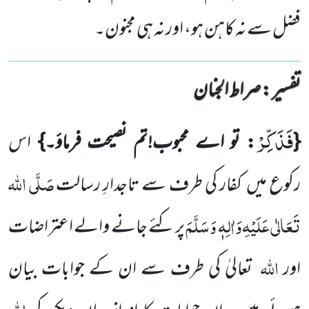
فضل سے نہ کاہن ہو، اور نہ ہی مجنون۔
تفسیر : ‎صراط الجنان
فَذَكِّرْ
{
: تو اے محبوب!تم نصیحت فرماؤ۔}
اس
صَلَّی اللہ
رکوع میں کفار کی طرف سے تاجدارِ رسالت
تَعَالٰی عَلَیْہِ
وَاٰلِہٖ وَسَلَّمَ
پر کئے جانے والے اعتراضات
اللہ
اور
تعالیٰ کی طرف سے ان کے جوابات بیان
اللہ