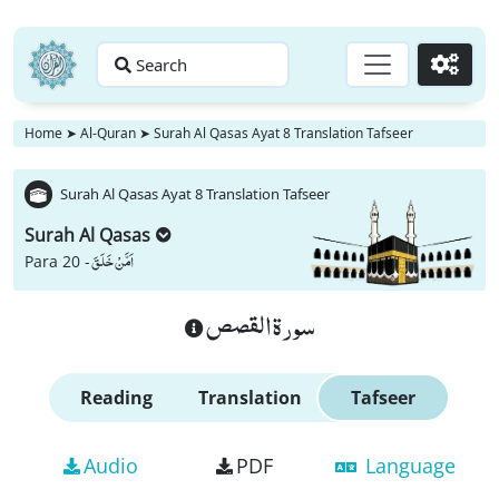
Search
Go
Home
➤
Al-Quran
➤
Surah Al Qasas Ayat 8 Translation Tafseer
Surah Al Qasas Ayat 8 Translation Tafseer
Surah Al Qasas
اَمَّنْ خَلَقَ
Para 20 -
سورة القصص
Reading
Translation
Tafseer
Audio
PDF
Language