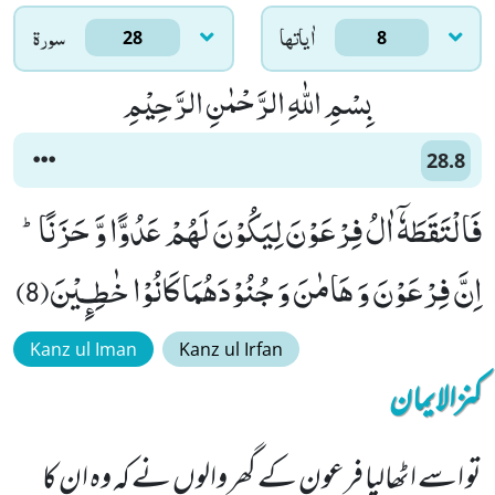
اٰياتها
سورۃ
28
8
بِسْمِ اللّٰهِ الرَّحْمٰنِ الرَّحِیْمِ
28.8
فَالْتَقَطَهٗۤ اٰلُ فِرْعَوْنَ لِیَكُوْنَ لَهُمْ عَدُوًّا وَّ حَزَنًاؕ-
اِنَّ فِرْعَوْنَ وَ هَامٰنَ وَ جُنُوْدَهُمَا كَانُوْا خٰطِـٕیْنَ(8)
Kanz ul Iman
Kanz ul Irfan
کنزالایمان
تو اسے اٹھالیا فرعون کے گھر والوں نے کہ وہ ان کا