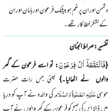
دشمن اور ان پر غم ہو بیشک فرعون اور ہامان اور ان
کے لشکر خطا کار تھے۔
تفسیر : ‎صراط الجنان
فَالْتَقَطَهٗۤ اٰلُ فِرْعَوْنَ
{
: تو اسے فرعون کے گھر
والوں نے اٹھالیا۔}
یعنی جس رات حضرت
عَلَیْہِ
الصَّلٰوۃُ
وَالسَّلَام
موسیٰ
کی والدہ نے آپ کو دریا
میں ڈالا اس کی صبح کو فرعون کے گھر والوں نے آپ