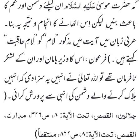
عَلَیْہِ السَّلَام
کہ حضرت موسیٰ
ان کیلئے دشمن اور غم کا
باعث بنیں لیکن اِس اٹھانے کا انجام و نتیجہ یہ بنا۔
عربی زبان میں آیت میں مذکور ’’لام‘‘ کو ’’لامِ عاقِبَت‘‘
کہتے ہیں ۔) فرعون ،اس کا وزیر ہامان اور ان کے لشکر
اللہ
نافرمان تھے تو
تعالیٰ نے انہیں یہ سزا دی کہ انہیں
ہلاک کرنے والے دشمن کی انہی سے پر ورش کرائی۔(
جلالین، القصص، تحت الآیۃ:
، ص
، مدارک،
۳۲۶
۸
القصص، تحت الآیۃ:
، ص
، ملتقطاً
)
۸۶۲
۸