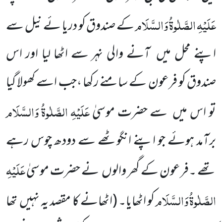
عَلَیْہِ
الصَّلٰوۃُ
وَالسَّلَام
کے صندوق کو دریا ئے نیل سے
اپنے محل میں آنے والی نہر سے اٹھا لیا اور اس
صندوق کو فرعون کے سامنے رکھا ،جب اسے کھولا گیا
عَلَیْہِ
الصَّلٰوۃُ
وَالسَّلَام
تو اس میں سے حضرت موسیٰ
برآمد ہوئے جو اپنے انگوٹھے سے دودھ چوس رہے
عَلَیْہِ
تھے ۔فرعون کے گھر والوں نے حضرت موسیٰ
الصَّلٰوۃُ
وَالسَّلَام
کو اٹھایا۔ (اٹھانے کا مقصد یہ نہیں تھا