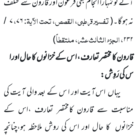
آئے تو تمہارا انجام بھی فرعون ا ور قارون سے مختلف
تفسیر قرطبی، القصص، تحت الآیۃ:
،
نہ ہو گا۔
(
۷۶
۷
/
، الجزء الثالث عشر، ملتقطاً
)
۲۳۲
قارون کا مختصر تعارف ، ا س کے خزانوں
کا حال اور ا
س کی رَوِش:
یہاں
اس آیت اور ا س کے بعد والی آیت کی
مناسبت سے قارون کامختصر تعارف ،اس کے
خزانوں
کا حال اور اس کی روش ملاحظہ ہو،چنانچہ