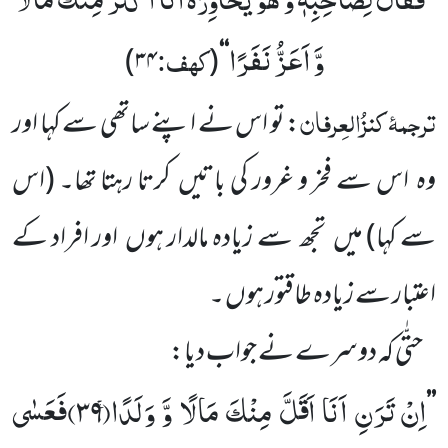
’’
وَّ اَعَزُّ نَفَرًا
کہف:
)
۳۴
(
‘‘
ترجمۂ
کنزُالعِرفان
: تو اس نے اپنے ساتھی سے کہا اور
وہ
اس سے فخر و غرور کی باتیں
کرتا رہتا تھا۔
(اس
سے کہا)
میں
تجھ
سے زیادہ مالدار ہوں
اور افراد کے
اعتبار سے زیادہ طاقتور ہوں ۔
حتّٰی کہ دوسرے نے جواب دیا:
اِنْ تَرَنِ اَنَا اَقَلَّ مِنْكَ مَالًا وَّ وَلَدًاۚ(
۳۹)
فَعَسٰى
’’