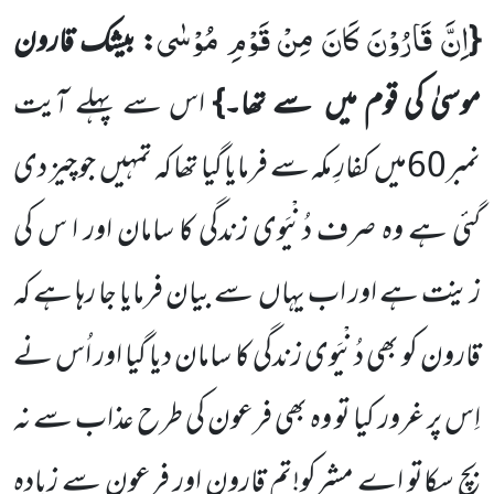
اِنَّ قَارُوْنَ كَانَ مِنْ قَوْمِ مُوْسٰى
{
: بیشک قارون
موسیٰ کی قوم میں
سے تھا۔}
اس سے پہلے آیت
نمبر
60
میں
کفارِ
مکہ سے فرمایا گیا تھا کہ تمہیں
جو چیز دی
گئی ہے وہ صرف دُنْیَوی زندگی کا سامان اور ا س کی
زینت ہے اور اب یہاں
سے بیان فرمایا جا رہا ہے کہ
قارون کو بھی دُنْیَوی زندگی کا سامان دیا گیا اور اُس نے
اِس پر غرور کیا تو وہ بھی فرعون کی طرح عذاب سے نہ
بچ سکاتو اے مشرکو!تم قارون اور فرعون سے زیادہ