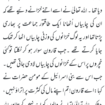
اللہ
دیا تھا ۔
تعالیٰ نے اسے اتنے خزانے دئیے تھے کہ
ان کی چابیاں اُٹھانا ایک طاقتور جماعت پر بھاری
پڑتاتھا اور یہ لوگ خزانوں
کی وزنی چابیاں
اٹھا کر تھک
جایا کرتے تھے ۔جب قارون سوار ہو کر نکلتا توکئی
خچروں
پر اس کے خزانوں
کی چابیاں
لادی جاتی تھیں ۔
جب اس سے بنی اسرائیل کے مومن حضرات نے
کہا:اے قارون!تم اپنے مال کی کثرت پر اِترا ؤنہیں ،
اللہ
اللہ