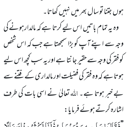
ہوں
جتنا تو سال بھر میں
نہیں
کھاتا۔
وہ یہ تمام باتیں
اس لیے کرتا ہے کہ مالدارہونے کی
وجہ سے اپنے آپ کو بڑا سمجھتا ہے جب کہ اس شخص
کو فقر کی وجہ سے حقیر جانتا ہے اور یہ سب کچھ اس لیے
ہوتا ہے کہ وہ فقر کی فضیلت اور مالداری کے فتنے سے
اللہ
بے خبر ہوتا ہے۔
تعالیٰ نے اسی بات کی طرف
اشارہ کرتے ہوئے فرمایا:
فَقَالَ لِصَاحِبِهٖ وَ هُوَ یُحَاوِرُهٗۤ اَنَا اَكْثَرُ مِنْكَ مَالًا