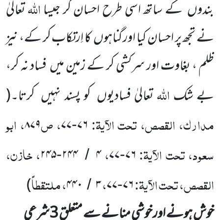
اللہ
بندوں
کے ساتھ اسی طرح احسان کر جیسا
تعالیٰ
نے تجھ پر احسان کیا اور گناہوں
کا اِرتکاب کر کے، نیز
ظلم ، بغاوت اور سرکشی کر کے زمین میں
فساد نہ کر،
اللہ
بے شک
تعالیٰ فسادیوں
کو پسند نہیں
کرتا۔
(
مدارک، القصص، تحت الآیۃ:
، ص
، ابو
۸۷۹
۷۷
۷۶
-
سعود، تحت الآیۃ:
،
، خازن،
۲۴۵
۲۴۴
۴
۷۷
۷۶
-
/
-
القصص، تحت الآیۃ:
،
، ملتقطاً
)
۴۴۰
۳
۷۷
۷۶
/
-
خوش ہونے اور خوشی منانے سے متعلق
3
شرعی