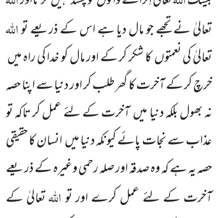
بیشک
تعالیٰ اِترانے والوں
کو پسندنہیں
کرتااور
اللہ
تعالیٰ نے تجھے جو مال دیا ہے اس کے ذریعے تو
تعالیٰ کی نعمتوں
کا شکر کر کے اور مال کو خدا کی راہ میں
خرچ کر کے آخرت کا گھر طلب کر اور دنیا سے اپنا حصہ
نہ بھول بلکہ دنیا میں
آخرت کے لئے عمل کر تاکہ تو
عذاب سے نجات پائے کیونکہ دنیا میں
انسان کا حقیقی
حصہ یہ ہے کہ وہ صدقہ اور صلہ رحمی وغیرہ کے ذریعے
اللہ
آخرت کے لئے عمل کرے اور تو
تعالیٰ کے