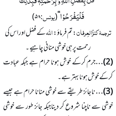
قُلْ بِفَضْلِ اللّٰهِ وَ بِرَحْمَتِهٖ فَبِذٰلِكَ
’’
فَلْیَفْرَحُوْا
یونس:
)
۵۸
(
‘‘
ترجمۂ
کنزُالعِرفان
اللہ
: تم فرماؤ:
کے فضل اور اس کی
رحمت
پر ہی خوشی منانی چاہیے ۔
(
2
)…
جرم کرکے خوش ہونا حرام ہے جبکہ عبادت
کرکے خوش ہونا بہتر ہے۔
(
3
)…
ناجائز طریقے سے خوشی منانا حرام ہے جیسے
خوشی سے ناچنا شروع کر دیناجبکہ جائز طور سے خوشی