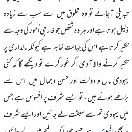
تبدیلی آجائے تو وہ مخلوق میں
سے سب سے زیادہ
ذلیل ہوتا ہے اور ہر وہ شخص جو خارجی اُمور کی وجہ سے
تکبر کرتاہے اس کی جہالت ظاہر ہے کیونکہ مالداری پر
تکبر کرنے والا آدمی اگر غور کرے تو دیکھے گا کہ کئی
یہودی مال و دولت اور حسن وجمال میں
اس سے
بڑھے ہوئے ہیں ، تو ایسے شرف پر افسوس ہے جس
میں
یہودی تم سے سبقت لے جائیں
اور ایسے شرف
پر بھی افسوس ہے جسے چور ایک لمحے میں
لے جائیں