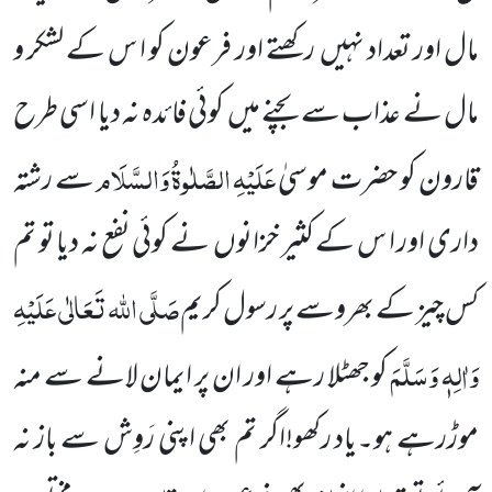
مال اور تعداد نہیں
رکھتے اور فرعون کو ا س کے لشکر و
مال نے عذاب سے بچنے میں
کوئی فائدہ نہ دیا اسی طرح
عَلَیْہِ
الصَّلٰوۃُ
وَالسَّلَام
قارون کو حضرت موسیٰ
سے رشتہ
داری اور ا س کے کثیر خزانوں
نے کوئی نفع نہ دیا تو تم
صَلَّی اللہ تَعَالٰی عَلَیْہِ
کس چیز کے بھروسے پر رسول کریم
وَاٰلِہٖ وَسَلَّمَ
کو جھٹلا رہے اور ان پر ایمان لانے سے منہ
موڑرہے ہو۔یاد رکھو!اگر تم بھی اپنی رَوِش سے باز نہ