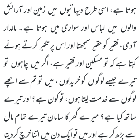
ہوتا ہے، اسی طرح دیہاتیوں
میں
زمین اور آرائش
والوں
میں
لباس اور سواری میں
ہوتا ہے۔ مالدار
آدمی، فقیر کو حقیر سمجھتا اور اس پر تکبر کرتے ہوئے
کہتا ہے کہ تو مسکین اور فقیر ہے، اگر میں
چاہوں
تو
تیرے جیسے لوگو ں
کو خریدلوں ، میں
تو تم سے اچھے
لوگوں
سے خدمت لیتا ہوں ، تو کون ہے؟ اور تیرے
ساتھ کیا ہے؟ میرے گھر کا سامان تیرے تمام مال
سے بڑھ کر ہے اور میں
تو ایک دن میں
اتنا خرچ کردیتا