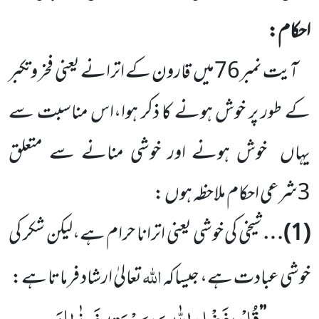
احکام:
آیت نمبر
76
میں
قارون کے اترانے یعنی فخر وتکبر
کے طور پر خوش ہونے کا ذکر ہوا،اس مناسبت سے
یہاں
خوش ہونے اور خوشی منانے سے متعلق
3
شرعی احکام ملاحظہ ہوں :
(
1
)…
شیخی کی خوشی یعنی اترانا حرام ہے،لیکن شکر کی
اللہ
خوشی عبادت ہے، جیساکہ
تعالیٰ ارشاد فرماتا ہے: