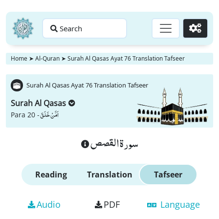
Search
Go
Home
➤
Al-Quran
➤
Surah Al Qasas Ayat 76 Translation Tafseer
Surah Al Qasas Ayat 76 Translation Tafseer
Surah Al Qasas
اَمَّنْ خَلَقَ
Para 20 -
سورة القصص
Reading
Translation
Tafseer
Audio
PDF
Language