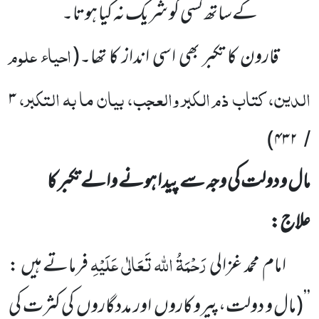
کےساتھ کسی کو شریک نہ کیا ہوتا۔
احیاء علوم
قارون کا تکبر بھی اسی انداز کا تھا۔
(
الدین، کتاب ذم الکبر والعجب، بیان ما بہ التکبر،
۳
)
۴۳۲
/
مال و دولت کی وجہ سے پیدا ہونے والے تکبر کا
علاج:
رَحْمَۃُ اللہ تَعَالٰی عَلَیْہِ
امام محمد غزالی
فرماتے ہیں :
’’
(مال و دولت،پیرو کاروں
اور مددگاروں
کی کثرت کی