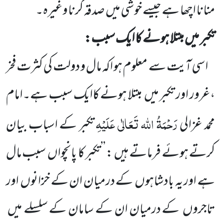
منانا اچھا ہے جیسے خوشی میں
صدقہ کرنا وغیرہ۔
تکبر میں مبتلا ہونے کا ایک سبب:
اسی آیت سے معلوم ہو اکہ مال و دولت کی کثرت فخر
،غرور اور تکبر میں
مبتلا ہونے کاایک سبب ہے۔امام
رَحْمَۃُ اللہ تَعَالٰی عَلَیْہِ
محمد غزالی
تکبر کے اسباب بیان
کرتے ہوئے فرماتے ہیں : ’’تکبر کا پانچواں
سبب مال
ہے اور یہ بادشاہوں
کے درمیان ان کے خزانوں
اور
تاجروں
کے درمیان ان کے سامان کے سلسلے میں