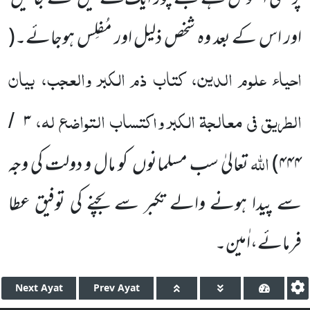
اور اس کے بعد وہ شخص ذلیل اور
مُفلِس ہوجائے۔
(
احیاء علوم الدین، کتاب ذم الکبر والعجب، بیان
الطریق فی معالجۃ الکبر واکتساب التواضع لہ،
۳
/
اللہ
۴۴۴
)
تعالیٰ سب مسلمانوں
کو مال و دولت کی وجہ
سے پیدا ہونے والے
تکبر سے بچنے کی توفیق عطا
فرمائے،اٰمین۔
Next
Ayat
Prev
Ayat