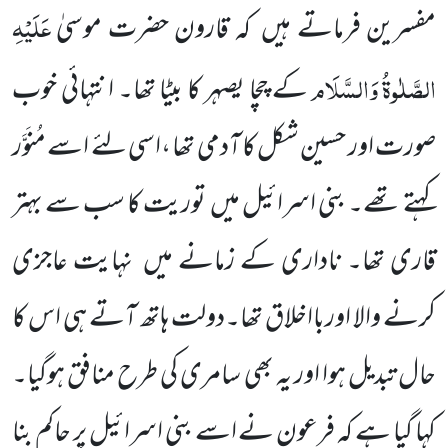
عَلَیْہِ
مفسرین فرماتے ہیں
کہ قارون حضرت موسیٰ
الصَّلٰوۃُ
وَالسَّلَام
کے چچا یصہر کا بیٹا تھا۔ انتہائی خوب
صورت اور حسین شکل کا آدمی تھا ،اسی لئے اسے مُنَوَّر
کہتے تھے۔ بنی اسرائیل میں
توریت کا سب سے بہتر
قاری تھا۔ ناداری کے زمانے میں
نہایت عاجزی
کرنے والا اوربااخلاق تھا۔دولت ہاتھ آتے ہی اس کا
حال تبدیل ہوا اور یہ بھی سامری کی طرح منافق ہوگیا۔
کہا گیا ہے کہ فرعون نے اسے بنی اسرائیل پر حاکم بنا