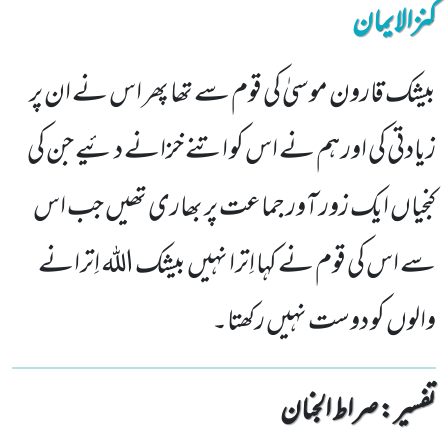
کنزالایمان
بیشک قارون موسیٰ کی قوم سے تھا پھر اس نے ان پر
زیادتی کی اور ہم نے اس کو اتنے خزانے دئیے جن کی
کنجیاں ایک زور آور جماعت پر بھاری تھیں جب اس
سے اس کی قوم نے کہا اِترا نہیں بیشک الله اِترانے
والوں کو دوست نہیں رکھتا۔
تفسیر : ‎صراط الجنان