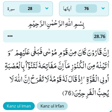
اٰياتها
سورۃ
28
76
بِسْمِ اللّٰهِ الرَّحْمٰنِ الرَّحِیْمِ
28.76
اِنَّ قَارُوْنَ كَانَ مِنْ قَوْمِ مُوْسٰى فَبَغٰى عَلَیْهِمْ۪-وَ
اٰتَیْنٰهُ مِنَ الْكُنُوْزِ مَاۤ اِنَّ مَفَاتِحَهٗ لَتَنُوْٓاُ بِالْعُصْبَةِ
اُولِی الْقُوَّةِۗ-اِذْ قَالَ لَهٗ قَوْمُهٗ لَا تَفْرَحْ اِنَّ اللّٰهَ لَا
یُحِبُّ الْفَرِحِیْنَ(76)
Kanz ul Iman
Kanz ul Irfan