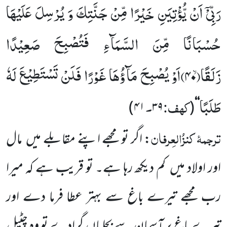
رَبِّیْۤ اَنْ یُّؤْتِیَنِ خَیْرًا مِّنْ جَنَّتِكَ وَ یُرْسِلَ عَلَیْهَا
حُسْبَانًا مِّنَ السَّمَآءِ فَتُصْبِحَ صَعِیْدًا
زَلَقًاۙ(
۴۰)
اَوْ یُصْبِحَ مَآؤُهَا غَوْرًا فَلَنْ تَسْتَطِیْعَ لَهٗ
طَلَبًا
کہف:
۔
)
۴۱
۳۹
(
‘‘
ترجمۂ
کنزُالعِرفان
: اگر تو مجھے اپنے مقابلے میں
مال
اور
اولاد میں
کم دیکھ رہا ہے۔ تو قریب ہے کہ میرا
رب مجھے تیرے
باغ سے بہتر عطا فرما دے اور
تیرے باغ پر آسمان سے بجلیاں
گرادے تو وہ چٹیل