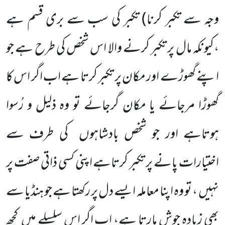
وجہ سے تکبر کرنا)
تکبر کی سب سے بری قسم ہے
،کیونکہ مال پر تکبر کرنے والا اس شخص کی طرح ہے جو
اپنے گھوڑے اور مکان پر تکبر کرتا ہے اب اگر اس کا
گھوڑا مرجائے یا مکان گرجائے تو وہ ذلیل و رُسوا
ہوتاہے اور جو شخص بادشاہوں
کی طرف سے
اختیارات
پانے پر تکبر کرتاہے اپنی کسی ذاتی صفت پر
نہیں
، تو وہ اپنا معاملہ ایسے دل پر رکھتا ہے جو ہنڈیا سے
بھی زیادہ جوش مارتا
ہے، اب اگر اس سلسلے میں
کچھ