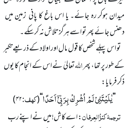
میدان ہوکر رہ جائے۔ یا اس باغ کا پانی
زمین میں
دھنس جائے پھر تو اسے ہرگز تلاش نہ کرسکے۔
تو اس پہلے شخص کا قول مال اور اولاد کے ذریعے تکبر
اللہ
کے طور پر تھا، پھر
تعالیٰ نے اس کے انجام کا یوں
ذکر فرمایا:
یٰلَیْتَنِیْ لَمْ اُشْرِكْ بِرَبِّیْۤ اَحَدًا
کہف:
)
۴۲
(
‘‘
’’
ترجمۂ
کنزُالعِرفان
: اے کاش!میں
نے اپنے رب