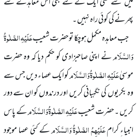
میں سے کسی ایک کے لئے بھی اس معاہدے سے
پھرنے کی کوئی راہ نہیں ۔
عَلَیْہِ
الصَّلٰوۃُ
جب معاہدہ مکمل ہوچکا تو حضرت شعیب
وَالسَّلَام
نے اپنی صاحبزادی کو حکم دیا کہ وہ حضرت
عَلَیْہِ
الصَّلٰوۃُ
وَالسَّلَام
موسیٰ
کو ایک عصاء دیں جس سے
وہ بکریوں کی نگہبانی کریں اور درندوں کو ان سے دور
عَلَیْہِ
الصَّلٰوۃُ
وَالسَّلَام
کریں ۔ حضرت شعیب
کے پاس
عَلَیْہِمُ الصَّلٰوۃُ وَالسَّلَام
انبیاءِ کرام
کے کئی عصا موجود