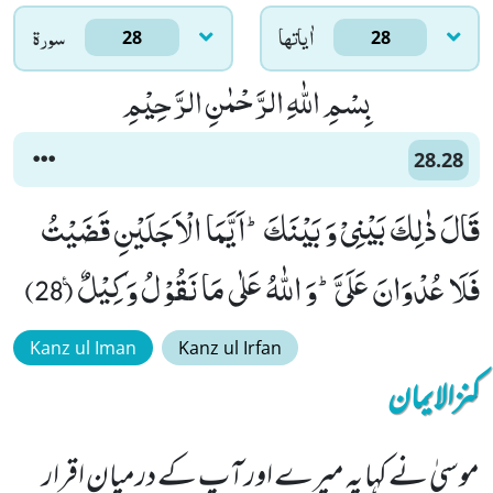
اٰياتها
سورۃ
28
28
بِسْمِ اللّٰهِ الرَّحْمٰنِ الرَّحِیْمِ
28.28
قَالَ ذٰلِكَ بَیْنِیْ وَ بَیْنَكَؕ-اَیَّمَا الْاَجَلَیْنِ قَضَیْتُ
فَلَا عُدْوَانَ عَلَیَّؕ-وَ اللّٰهُ عَلٰى مَا نَقُوْلُ وَكِیْلٌ۠ (28)
Kanz ul Iman
Kanz ul Irfan
کنزالایمان
موسیٰ نے کہا یہ میرے اور آپ کے درمیان اقرار