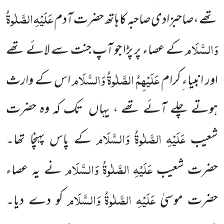
عَلَیْہِ
الصَّلٰوۃُ
تھے ،صاحبزادی صاحبہ کا ہاتھ حضرت آدم
وَالسَّلَام
کے عصاء پر پڑا جو آپ جنت سے لائے تھے
عَلَیْہِمُ الصَّلٰوۃُ وَالسَّلَام
اور انبیاء ِکرام
اس کے وارث
ہوتے چلے آئے تھے ، یہاں تک کہ وہ حضرت
عَلَیْہِ
الصَّلٰوۃُ
وَالسَّلَام
شعیب
کے پاس پہنچا تھا۔
عَلَیْہِ
الصَّلٰوۃُ
وَالسَّلَام
حضرت شعیب
نے یہ عصاء
عَلَیْہِ
الصَّلٰوۃُ
وَالسَّلَام
حضرت موسیٰ
کو دے دیا۔