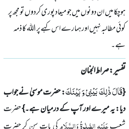
ہوچکا میں ان دونوں میں جو میعاد پوری کردوں تو مجھ پر
کوئی مطالبہ نہیں اور ہمارے اس کہے پر الله کا ذمہ
ہے۔
تفسیر : ‎صراط الجنان
قَالَ ذٰلِكَ بَیْنِیْ وَ بَیْنَكَ
{
: حضرت موسیٰ نے جواب
دیا: یہ میرے اور آپ کے درمیان ہے۔}
حضرت
عَلَیْہِ
الصَّلٰوۃُ
وَالسَّلَام
شعیب
کی بات سن کر حضرت