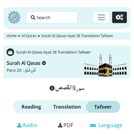
Search
Go
Home
➤
Al-Quran
➤
Surah Al Qasas Ayat 28 Translation Tafseer
Surah Al Qasas Ayat 28 Translation Tafseer
Surah Al Qasas
اَمَّنْ خَلَقَ
Para 20 -
سورة القصص
Reading
Translation
Tafseer
Audio
PDF
Language