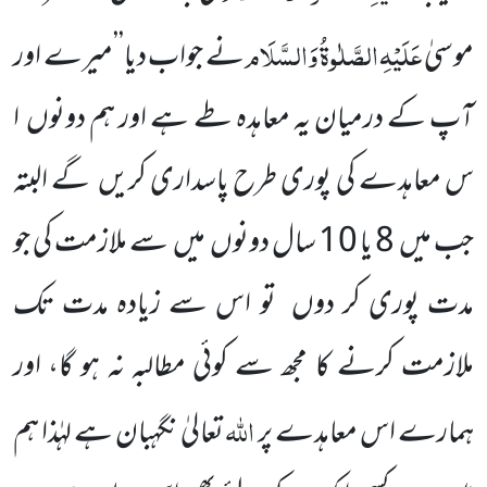
عَلَیْہِ
الصَّلٰوۃُ
وَالسَّلَام
موسیٰ
نے جواب دیا’’میرے اور
آپ کے درمیان یہ معاہدہ طے ہے اور ہم دونوں ا
س معاہدے کی پوری طرح پاسداری کریں گے البتہ
جب میں 8 یا 10 سال دونوں میں سے ملازمت کی جو
مدت پوری کر دوں تو اس سے زیادہ مدت تک
ملازمت کرنے کا مجھ سے کوئی مطالبہ نہ ہو گا، اور
اللہ
ہمارے اس معاہدے پر
تعالیٰ نگہبان ہے لہٰذا ہم