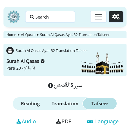
Search
Go
Home
➤
Al-Quran
➤
Surah Al Qasas Ayat 32 Translation Tafseer
Surah Al Qasas Ayat 32 Translation Tafseer
Surah Al Qasas
اَمَّنْ خَلَقَ
Para 20 -
سورة القصص
Reading
Translation
Tafseer
Audio
PDF
Language