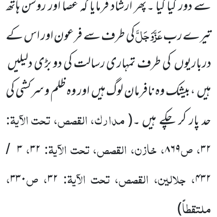
سے دور کیا گیا ۔پھر ارشاد فرمایا کہ عصا اور روشن ہاتھ
عَزَّوَجَلَّ
تیرے رب
کی طرف سے فرعون اور اس کے
درباریوں کی طرف تمہاری رسالت کی دو بڑی دلیلیں
ہیں ،بیشک وہ نافرمان لوگ ہیں اور وہ ظلم و سرکشی کی
مدارک، القصص، تحت الآیۃ:
حد پار کر چکے ہیں ۔(
، ص
، خازن، القصص، تحت الآیۃ:
،
۳
۳۲
۸۶۹
۳۲
/
، جلالین، القصص، تحت الآیۃ:
، ص
،
۳۳۰
۳۲
۴۳۲
ملتقطاً
)