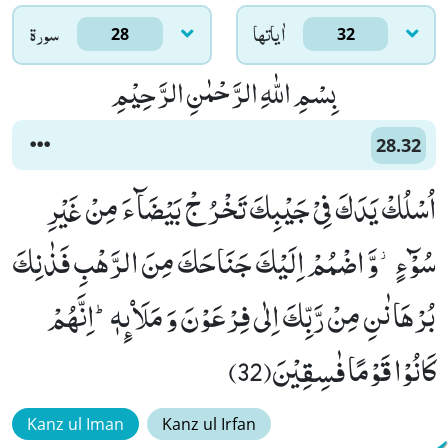
اٰياتها
سورۃ
28
32
بِسْمِ اللّٰهِ الرَّحْمٰنِ الرَّحِیْمِ
28.32
اُسْلُكْ یَدَكَ فِیْ جَیْبِكَ تَخْرُ جْ بَیْضَآءَ مِنْ غَیْرِ
سُوْٓءٍ٘-وَّ اضْمُمْ اِلَیْكَ جَنَاحَكَ مِنَ الرَّهْبِ فَذٰنِكَ
بُرْهَانٰنِ مِنْ رَّبِّكَ اِلٰى فِرْعَوْنَ وَ مَلَاۡىٕهٖؕ-اِنَّهُمْ
كَانُوْا قَوْمًا فٰسِقِیْنَ(32)
Kanz ul Iman
Kanz ul Irfan