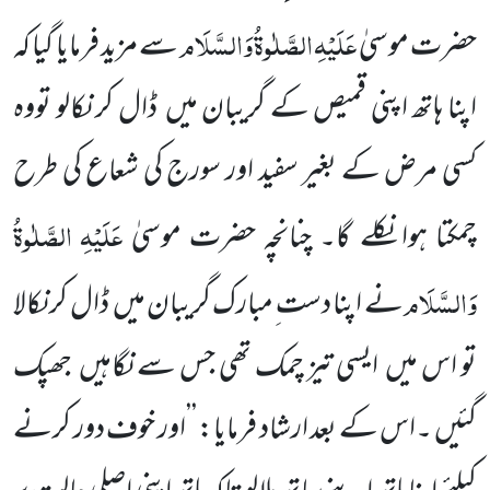
عَلَیْہِ
الصَّلٰوۃُ
وَالسَّلَام
حضرت موسیٰ
سے مزید فرمایا گیا کہ
اپنا ہاتھ اپنی قمیص کے گریبان میں ڈال کر نکالو تووہ
کسی مرض کے بغیر سفید اور سورج کی شعاع کی طرح
عَلَیْہِ
الصَّلٰوۃُ
چمکتا ہوا نکلے گا۔ چنانچہ حضرت موسیٰ
وَالسَّلَام
نے اپنا دست ِمبارک گریبان میں ڈال کر نکالا
تو اس میں ایسی تیز چمک تھی جس سے نگاہیں جھپک
گئیں ۔اس کے بعد ارشاد فرمایا: ’’اور خوف دور کرنے