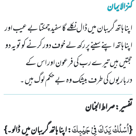
کنزالایمان
اپنا ہاتھ گریبان میں ڈال نکلے گا سفید چمکتا بے عیب اور
اپنا ہاتھ اپنے سینے پر رکھ لے خوف دور کرنے کو تو یہ دو
حجتیں ہیں تیرے رب کی فرعون اور اس کے
درباریوں کی طرف بیشک وہ بے حکم لوگ ہیں ۔
تفسیر : ‎صراط الجنان
اُسْلُكْ یَدَكَ فِیْ جَیْبِكَ
{
: اپنا ہاتھ گریبان میں ڈالو۔}