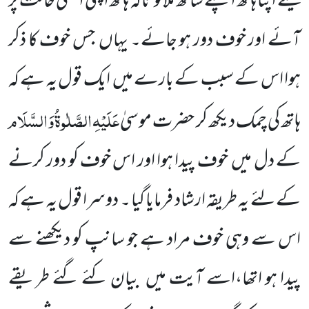
کیلئے اپنا ہاتھ اپنے ساتھ ملالو تاکہ ہاتھ اپنی اصلی حالت پر
آئے اور خوف دور ہو جائے۔ یہاں جس خوف کا ذکر
ہوا اس کے سبب کے بارے میں ایک قول یہ ہے کہ
عَلَیْہِ
الصَّلٰوۃُ
وَالسَّلَام
ہاتھ کی چمک دیکھ کر حضرت موسیٰ
کے دل میں خوف پیدا ہوا اور اس خوف کو دور کرنے
کے لئے یہ طریقہ ارشاد فرمایا گیا ۔ دوسرا قول یہ ہے کہ
اس سے وہی خوف مراد ہے جو سانپ کو دیکھنے سے
پیدا ہو اتھا،اسے آیت میں بیان کئے گئے طریقے