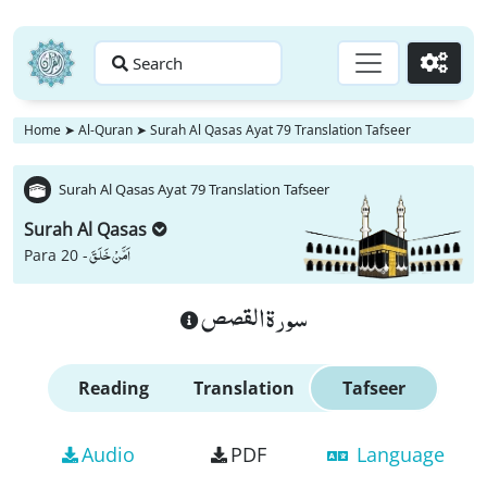
Search
Go
Home
➤
Al-Quran
➤
Surah Al Qasas Ayat 79 Translation Tafseer
Surah Al Qasas Ayat 79 Translation Tafseer
Surah Al Qasas
اَمَّنْ خَلَقَ
Para 20 -
سورة القصص
Reading
Translation
Tafseer
Audio
PDF
Language