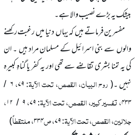
بیشک یہ بڑے نصیب والا ہے۔
مفسرین فرماتے ہیں
کہ یہاں
دنیا میں
رغبت رکھنے
والوں
سے بنی اسرائیل کے مسلمان مراد ہیں
۔ ان
کی یہ تمنا بشری تقاضے سے تھی اور یہ کفر یا گناہِ کبیرہ
روح البیان، القصص، تحت الآیۃ:
،
نہیں ۔
(
۷۹
۶
/
، تفسیر کبیر، القصص، تحت الآیۃ:
،
،
۱۲
۹
۷۹
۴۳۳
/
جلالین، القصص، تحت الآیۃ:
، ص
، ملتقطاً
)
۳۳۴
۷۹