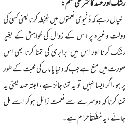
رشک اور حسد کا شرعی حکم:
خیال رہے کہ دُنْیَوی نعمتوں
میں
غِبْطہ کرنا یعنی کسی کی
دولت وغیرہ پر ا س کے زوال کی خواہش کے بغیر
رشک کرنا اور اس میں
برابری کی تمنا کرنا بھی اس
صورت میں
منع ہے جب کہ دنیا یا مال کی محبت کے طور
پر ہو ،اگر ایسا نہیں
تو یہ تمنا جائز ہے، البتہ حسد یعنی یہ
تمنا کرنا کہ دوسرے سے نعمت زائل ہوکر اسے مل
جائے ،یہ مُطْلَقاً حرام ہے۔