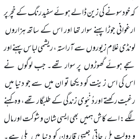
کہ خود سونے کی زین ڈالے ہوئے سفید رنگ کے خچر پر
ارغوانی جوڑا پہنے سوار تھا اور اس کے ساتھ ہزاروں
لونڈی غلام زیوروں
سے آراستہ ، ریشمی لباس پہنے اور
سجے ہوئے گھوڑوں
پر سوار تھے۔ جب لوگوں
نے
اس کی اس زینت کو دیکھا تو ان میں
سے جو دنیا میں
رغبت رکھتے اور دُنْیَوی زندگی کے طلبگار تھے، وہ کہنے
لگے: اے کاش ہمیں
بھی ایسی شان و شوکت اورمال
و دولت مل جاتی جیسی قارون کو دنیا میں
ملی ہے۔