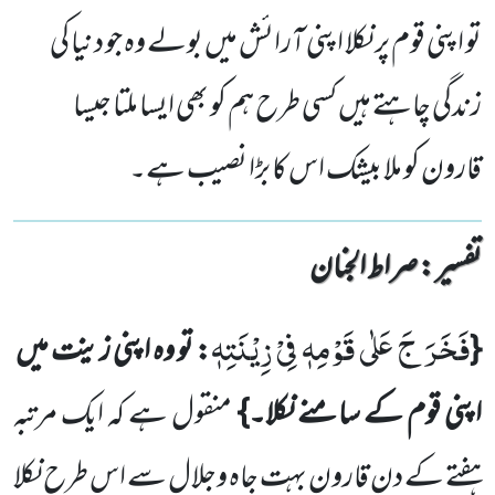
تو اپنی قوم پر نکلا اپنی آرائش میں بولے وہ جو دنیا کی
زندگی چاہتے ہیں کسی طرح ہم کو بھی ایسا ملتا جیسا
قارون کو ملا بیشک اس کا بڑا نصیب ہے۔
تفسیر : ‎صراط الجنان
فَخَرَ جَ عَلٰى قَوْمِهٖ فِیْ زِیْنَتِهٖ
{
: تو وہ اپنی زینت میں
اپنی قوم کے سامنے نکلا۔}
منقول ہے کہ ایک مرتبہ
ہفتے کے دن قارون بہت جاہ وجلال سے اس طرح نکلا