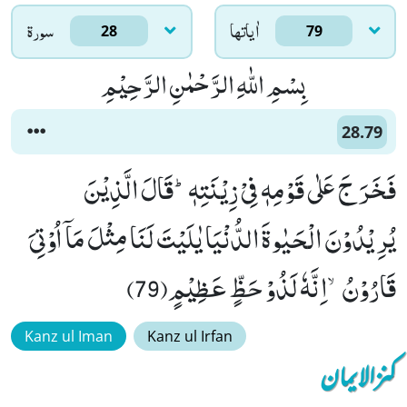
اٰياتها
سورۃ
28
79
بِسْمِ اللّٰهِ الرَّحْمٰنِ الرَّحِیْمِ
28.79
فَخَرَ جَ عَلٰى قَوْمِهٖ فِیْ زِیْنَتِهٖؕ-قَالَ الَّذِیْنَ
یُرِیْدُوْنَ الْحَیٰوةَ الدُّنْیَا یٰلَیْتَ لَنَا مِثْلَ مَاۤ اُوْتِیَ
قَارُوْنُۙ-اِنَّهٗ لَذُوْ حَظٍّ عَظِیْمٍ(79)
Kanz ul Iman
Kanz ul Irfan
کنزالایمان