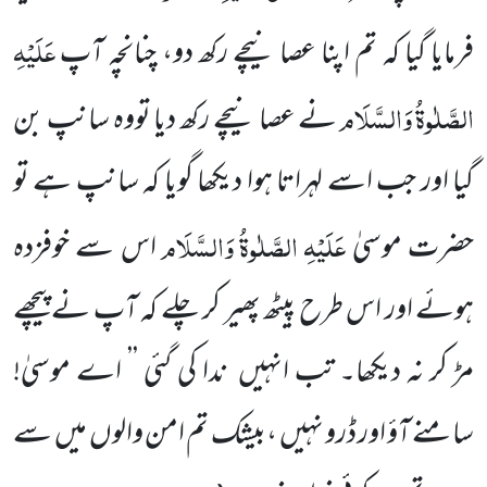
عَلَیْہِ
فرمایا گیا کہ تم اپنا عصا نیچے رکھ دو، چنانچہ آپ
الصَّلٰوۃُ
وَالسَّلَام
نے عصا نیچے رکھ دیا تووہ سانپ بن
گیا اور جب اسے لہراتا ہوا دیکھا گویا کہ سانپ ہے تو
عَلَیْہِ
الصَّلٰوۃُ
وَالسَّلَام
حضرت موسیٰ
اس سے خوفزدہ
ہوئے اور اس طرح پیٹھ پھیر کر چلے کہ آپ نے پیچھے
مڑ کر نہ دیکھا۔ تب انہیں ندا کی گئی ’’ اے موسیٰ!
سامنے آؤ اور ڈرو نہیں ،بیشک تم امن والوں میں سے