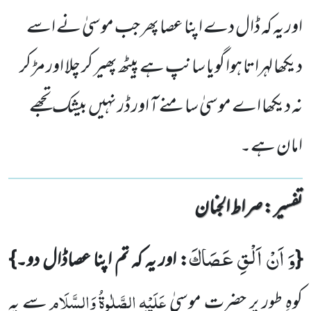
اور یہ کہ ڈال دے اپنا عصا پھر جب موسیٰ نے اسے
دیکھا لہراتا ہوا گویا سانپ ہے پیٹھ پھیر کر چلا اور مڑ کر
نہ دیکھا اے موسیٰ سامنے آ اور ڈر نہیں بیشک تجھے
امان ہے۔
تفسیر : ‎صراط الجنان
وَ اَنْ اَلْقِ عَصَاكَ
{
: اور یہ کہ تم اپنا عصاڈال دو۔}
عَلَیْہِ
الصَّلٰوۃُ
وَالسَّلَام
کوہِ طور پر حضرت موسیٰ
سے یہ