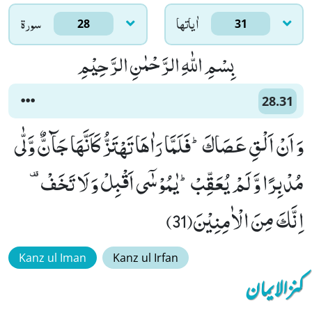
اٰياتها
سورۃ
28
31
بِسْمِ اللّٰهِ الرَّحْمٰنِ الرَّحِیْمِ
28.31
وَ اَنْ اَلْقِ عَصَاكَؕ-فَلَمَّا رَاٰهَا تَهْتَزُّ كَاَنَّهَا جَآنٌّ وَّلّٰى
اِنَّكَ مِنَ الْاٰمِنِیْنَ(31)
Kanz ul Iman
Kanz ul Irfan
کنزالایمان