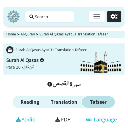
Search
Go
Home
➤
Al-Quran
➤
Surah Al Qasas Ayat 31 Translation Tafseer
Surah Al Qasas Ayat 31 Translation Tafseer
Surah Al Qasas
اَمَّنْ خَلَقَ
Para 20 -
سورة القصص
Reading
Translation
Tafseer
Audio
PDF
Language