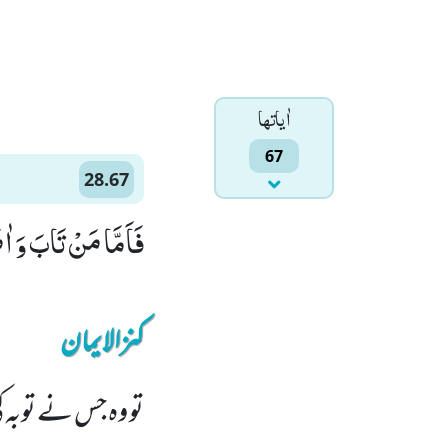
اٰياتها
67
28.67
فَاَمَّا مَنْ تَابَ وَ ا
کنزالایمان
تو وہ جس نے توبہ کی