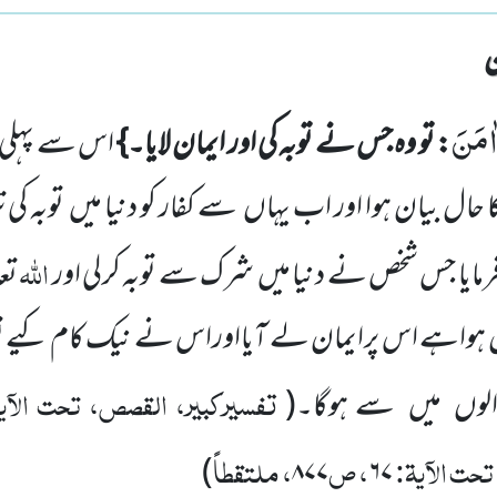
اٰمَنَ
: تو وہ جس نے توبہ کی اور ایمان لایا۔}
اس سے پہلی 
 حال بیان ہوا اور اب یہاں سے کفار کو دنیا میں توبہ کی
اللہ
فرمایا جس شخص نے دنیا میں شرک سے توبہ کرلی اور
تعا
ہواہے اس پرایمان لے آیااوراس نے نیک کام کیے تو
تفسیرکبیر، القصص، تحت الآی
لوں میں سے ہوگا۔(
ت الآیۃ:
، ص
، ملتقطاً
)
۸۷۷
۶۷