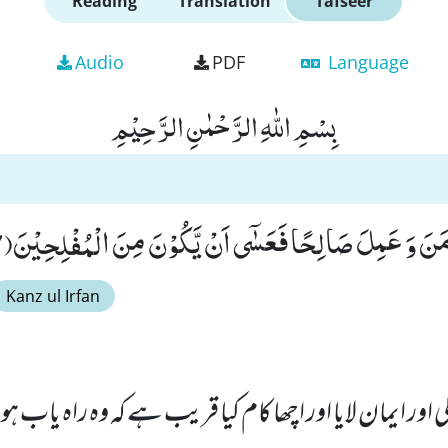
Reading
Translation
Tafseer
Audio
PDF
Language
بِسْمِ اللّٰهِ الرَّحْمٰنِ الرَّحِیْمِ
ٰمَنَ وَ عَمِلَ صَالِحًا فَعَسٰۤى اَنْ یَّكُوْنَ مِنَ الْمُفْلِحِیْنَ(67)
Kanz ul Irfan
 اور ایمان لایا اور اچھا کام کیا قریب ہے کہ وہ راہ یاب ہو