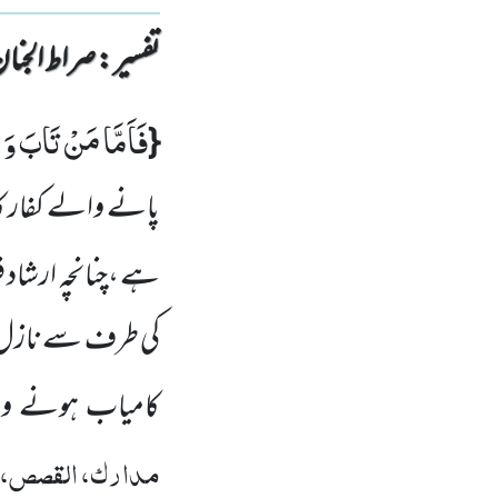
تفسیر : ‎صراط الجنان
فَاَمَّا مَنْ تَابَ وَ 
{
پانے والے کفار کا
ہے ،چنانچہ ارشاد 
کی طرف سے نازل 
کامیاب ہونے وا
مدارک، القصص، تح