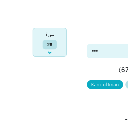
سورۃ
28
Kanz ul Iman
۔