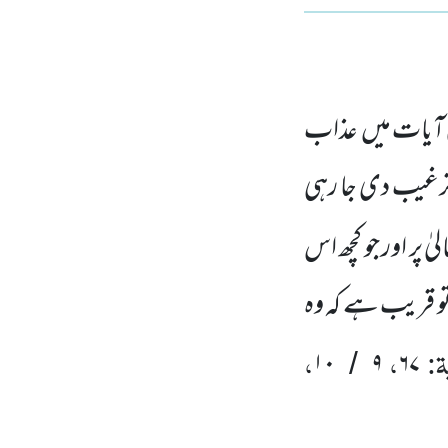
آیات میں عذاب
 ترغیب دی جا رہی
لیٰ پر اور جو کچھ اس
 قریب ہے کہ وہ
ۃ:
،
،
۱۰
۹
۶۷
/