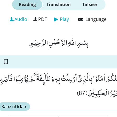
Reading
Translation
Tafseer
Audio
PDF
Play
Language
بِسْمِ اللّٰهِ الرَّحْمٰنِ الرَّحِیْمِ
نْكُمْ اٰمَنُوْا بِالَّذِیْۤ اُرْسِلْتُ بِهٖ وَ طَآىٕفَةٌ لَّمْ یُؤْمِنُوْا فَاصْ
خَیْرُ الْحٰكِمِیْنَ(87
Kanz ul Irfan