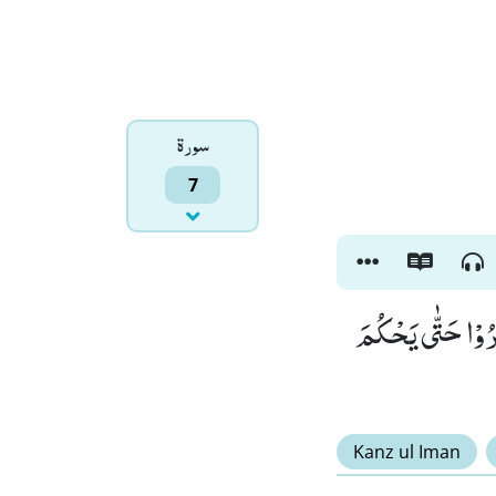
سورۃ
7
بِرُوْا حَتّٰى یَحْكُمَ
Kanz ul Iman