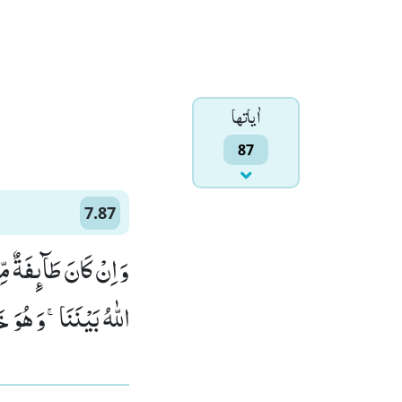
اٰياتها
87
7.87
وَ اِنْ كَانَ طَآىٕفَةٌ مِّ
اللّٰهُ بَیْنَنَاۚ-وَ هُوَ )