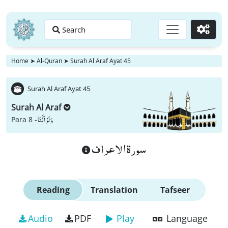
Search
Go
Home
➤
Al-Quran
➤
Surah Al Araf Ayat 45
Surah Al Araf Ayat 45
Surah Al Araf
وَ لَوْ اَنَّنَا
Para 8 -
سورة الاعراف
Reading
Translation
Tafseer
Audio
PDF
Play
Language