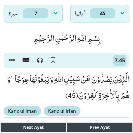
اٰياتها
سورۃ
7
45
بِسْمِ اللّٰهِ الرَّحْمٰنِ الرَّحِیْمِ
7.45
الَّذِیْنَ یَصُدُّوْنَ عَنْ سَبِیْلِ اللّٰهِ وَ یَبْغُوْنَهَا عِوَجًاۚ-وَ
هُمْ بِالْاٰخِرَةِ كٰفِرُوْنَﭥ(45)
Kanz ul Iman
Kanz ul Irfan
Next
Ayat
Prev
Ayat