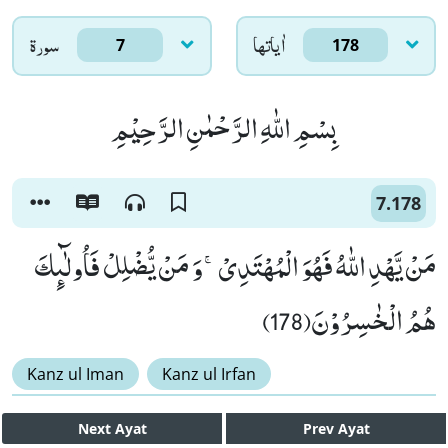
اٰياتها
سورۃ
7
178
بِسْمِ اللّٰهِ الرَّحْمٰنِ الرَّحِیْمِ
7.178
مَنْ یَّهْدِ اللّٰهُ فَهُوَ الْمُهْتَدِیْۚ-وَ مَنْ یُّضْلِلْ فَاُولٰٓىٕكَ
هُمُ الْخٰسِرُوْنَ(178)
Kanz ul Iman
Kanz ul Irfan
Next
Ayat
Prev
Ayat