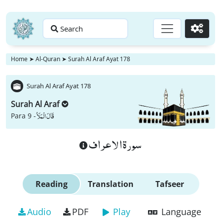
Search
Go
Home
➤
Al-Quran
➤
Surah Al Araf Ayat 178
Surah Al Araf Ayat 178
Surah Al Araf
قَالَ الْمَلَاُ
Para 9 -
سورة الاعراف
Reading
Translation
Tafseer
Audio
PDF
Play
Language