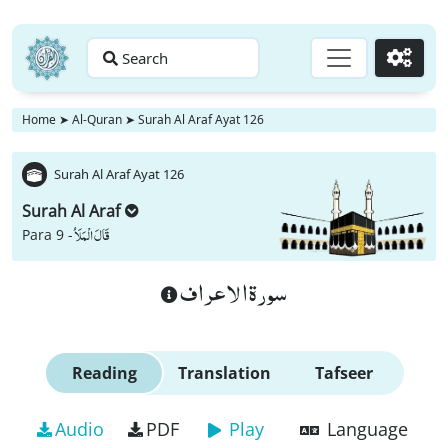
Search
Go
Home
➤
Al-Quran
➤
Surah Al Araf Ayat 126
Surah Al Araf Ayat 126
Surah Al Araf
قَالَ الْمَلَاُ
Para 9 -
سورة الاعراف
Reading
Translation
Tafseer
Audio
PDF
Play
Language