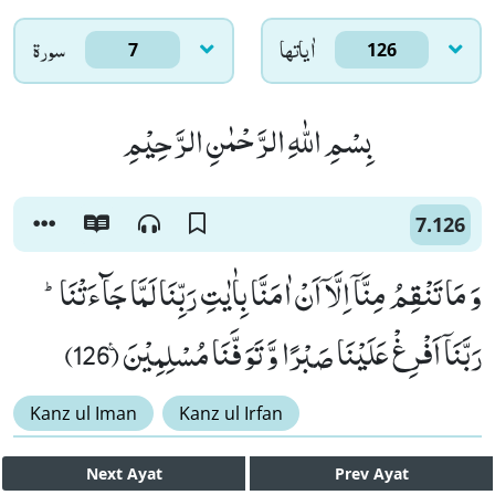
اٰياتها
سورۃ
7
126
بِسْمِ اللّٰهِ الرَّحْمٰنِ الرَّحِیْمِ
7.126
وَ مَا تَنْقِمُ مِنَّاۤ اِلَّاۤ اَنْ اٰمَنَّا بِاٰیٰتِ رَبِّنَا لَمَّا جَآءَتْنَاؕ-
رَبَّنَاۤ اَفْرِغْ عَلَیْنَا صَبْرًا وَّ تَوَفَّنَا مُسْلِمِیْنَ۠ (126)
Kanz ul Iman
Kanz ul Irfan
Next
Ayat
Prev
Ayat