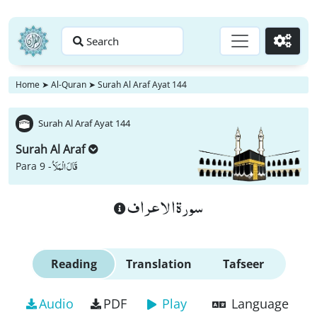
Search
Go
Home
➤
Al-Quran
➤
Surah Al Araf Ayat 144
Surah Al Araf Ayat 144
Surah Al Araf
قَالَ الْمَلَاُ
Para 9 -
سورة الاعراف
Reading
Translation
Tafseer
Audio
PDF
Play
Language