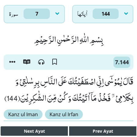
اٰياتها
سورۃ
7
144
بِسْمِ اللّٰهِ الرَّحْمٰنِ الرَّحِیْمِ
7.144
قَالَ یٰمُوْسٰۤى اِنِّی اصْطَفَیْتُكَ عَلَى النَّاسِ بِرِسٰلٰتِیْ وَ
بِكَلَامِیْ ﳲ فَخُذْ مَاۤ اٰتَیْتُكَ وَ كُنْ مِّنَ الشّٰكِرِیْنَ(144)
Kanz ul Iman
Kanz ul Irfan
Next
Ayat
Prev
Ayat