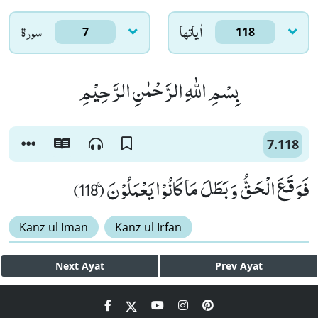
اٰياتها
سورۃ
7
118
بِسْمِ اللّٰهِ الرَّحْمٰنِ الرَّحِیْمِ
7.118
فَوَقَعَ الْحَقُّ وَ بَطَلَ مَا كَانُوْا یَعْمَلُوْنَۚ (118)
Kanz ul Iman
Kanz ul Irfan
Next
Ayat
Prev
Ayat