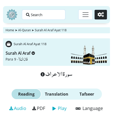
Search
Go
Home
➤
Al-Quran
➤
Surah Al Araf Ayat 118
Surah Al Araf Ayat 118
Surah Al Araf
قَالَ الْمَلَاُ
Para 9 -
سورة الاعراف
Reading
Translation
Tafseer
Audio
PDF
Play
Language