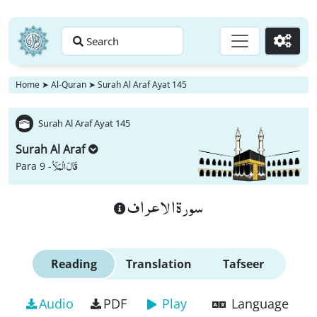
Search
Go
Home
➤
Al-Quran
➤
Surah Al Araf Ayat 145
Surah Al Araf Ayat 145
Surah Al Araf
قَالَ الْمَلَاُ
Para 9 -
سورة الاعراف
Reading
Translation
Tafseer
Audio
PDF
Play
Language