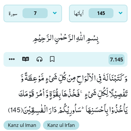
اٰياتها
سورۃ
7
145
بِسْمِ اللّٰهِ الرَّحْمٰنِ الرَّحِیْمِ
7.145
وَ كَتَبْنَا لَهٗ فِی الْاَلْوَاحِ مِنْ كُلِّ شَیْءٍ مَّوْعِظَةً وَّ
تَفْصِیْلًا لِّكُلِّ شَیْءٍۚ-فَخُذْهَا بِقُوَّةٍ وَّ اْمُرْ قَوْمَكَ
یَاْخُذُوْا بِاَحْسَنِهَاؕ-سَاُورِیْكُمْ دَارَ الْفٰسِقِیْنَ(145)
Kanz ul Iman
Kanz ul Irfan