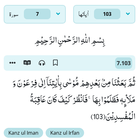
اٰياتها
سورۃ
7
103
بِسْمِ اللّٰهِ الرَّحْمٰنِ الرَّحِیْمِ
7.103
ثُمَّ بَعَثْنَا مِنْۢ بَعْدِهِمْ مُّوْسٰى بِاٰیٰتِنَاۤ اِلٰى فِرْعَوْنَ وَ
مَلَاۡىٕهٖ فَظَلَمُوْا بِهَاۚ-فَانْظُرْ كَیْفَ كَانَ عَاقِبَةُ
الْمُفْسِدِیْنَ(103)
Kanz ul Iman
Kanz ul Irfan