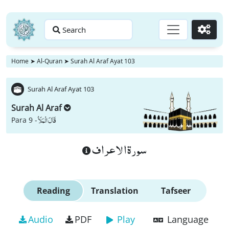
Search
Go
Home
➤
Al-Quran
➤
Surah Al Araf Ayat 103
Surah Al Araf Ayat 103
Surah Al Araf
قَالَ الْمَلَاُ
Para 9 -
سورة الاعراف
Reading
Translation
Tafseer
Audio
PDF
Play
Language