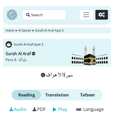
Search
Go
Home
➤
Al-Quran
➤
Surah Al Araf Ayat 3
Surah Al Araf Ayat 3
Surah Al Araf
وَ لَوْ اَنَّنَا
Para 8 -
سورة الاعراف
Reading
Translation
Tafseer
Audio
PDF
Play
Language