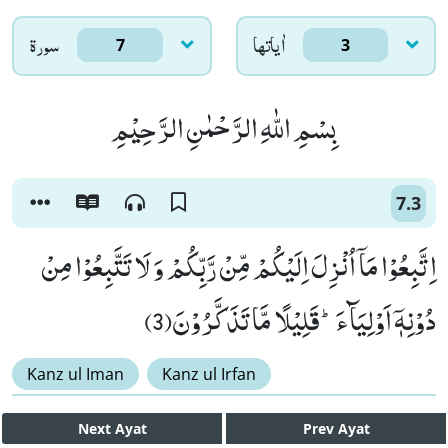
اٰياتها
سورۃ
7
3
بِسْمِ اللّٰهِ الرَّحْمٰنِ الرَّحِیْمِ
7.3
اِتَّبِعُوْا مَاۤ اُنْزِلَ اِلَیْكُمْ مِّنْ رَّبِّكُمْ وَ لَا تَتَّبِعُوْا مِنْ
دُوْنِهٖۤ اَوْلِیَآءَؕ-قَلِیْلًا مَّا تَذَكَّرُوْنَ(3)
Kanz ul Iman
Kanz ul Irfan
Next
Ayat
Prev
Ayat