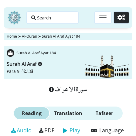
Search
Go
Home
➤
Al-Quran
➤
Surah Al Araf Ayat 184
Surah Al Araf Ayat 184
Surah Al Araf
قَالَ الْمَلَاُ
Para 9 -
سورة الاعراف
Reading
Translation
Tafseer
Audio
PDF
Play
Language