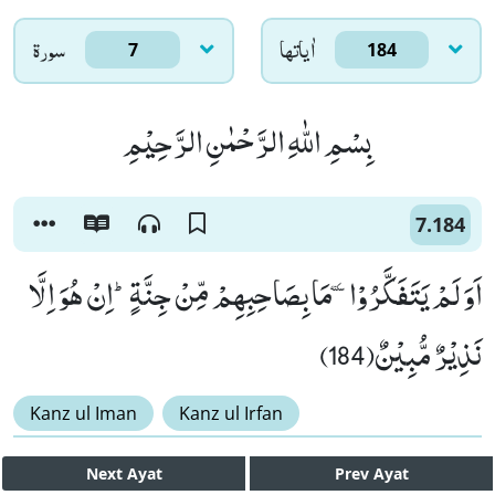
اٰياتها
سورۃ
7
184
بِسْمِ اللّٰهِ الرَّحْمٰنِ الرَّحِیْمِ
7.184
اَوَ لَمْ یَتَفَكَّرُوْاٚ-مَا بِصَاحِبِهِمْ مِّنْ جِنَّةٍؕ-اِنْ هُوَ اِلَّا
نَذِیْرٌ مُّبِیْنٌ(184)
Kanz ul Iman
Kanz ul Irfan
Next
Ayat
Prev
Ayat