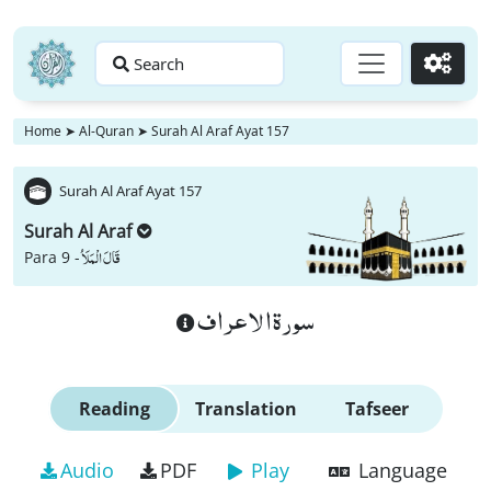
Search
Go
Home
➤
Al-Quran
➤
Surah Al Araf Ayat 157
Surah Al Araf Ayat 157
Surah Al Araf
قَالَ الْمَلَاُ
Para 9 -
سورة الاعراف
Reading
Translation
Tafseer
Audio
PDF
Play
Language