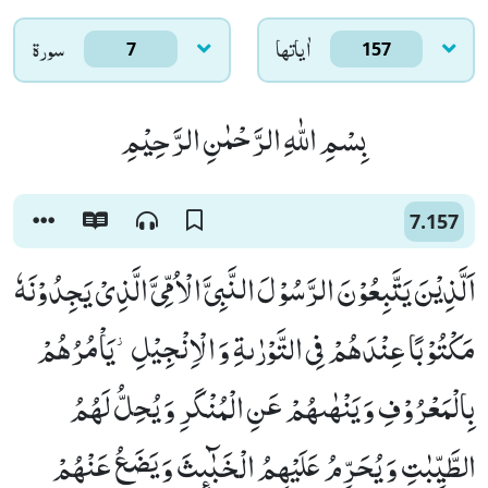
اٰياتها
سورۃ
7
157
بِسْمِ اللّٰهِ الرَّحْمٰنِ الرَّحِیْمِ
7.157
اَلَّذِیْنَ یَتَّبِعُوْنَ الرَّسُوْلَ النَّبِیَّ الْاُمِّیَّ الَّذِیْ یَجِدُوْنَهٗ
مَكْتُوْبًا عِنْدَهُمْ فِی التَّوْرٰىةِ وَ الْاِنْجِیْلِ٘-یَاْمُرُهُمْ
بِالْمَعْرُوْفِ وَ یَنْهٰىهُمْ عَنِ الْمُنْكَرِ وَ یُحِلُّ لَهُمُ
الطَّیِّبٰتِ وَ یُحَرِّمُ عَلَیْهِمُ الْخَبٰٓىٕثَ وَ یَضَعُ عَنْهُمْ