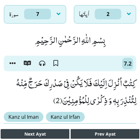
اٰياتها
سورۃ
7
2
بِسْمِ اللّٰهِ الرَّحْمٰنِ الرَّحِیْمِ
7.2
كِتٰبٌ اُنْزِلَ اِلَیْكَ فَلَا یَكُنْ فِیْ صَدْرِكَ حَرَجٌ مِّنْهُ
لِتُنْذِرَ بِهٖ وَ ذِكْرٰى لِلْمُؤْمِنِیْنَ(2)
Kanz ul Iman
Kanz ul Irfan
Next
Ayat
Prev
Ayat