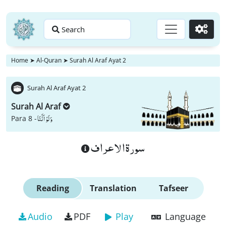
Search
Go
Home
➤
Al-Quran
➤
Surah Al Araf Ayat 2
Surah Al Araf Ayat 2
Surah Al Araf
وَ لَوْ اَنَّنَا
Para 8 -
سورة الاعراف
Reading
Translation
Tafseer
Audio
PDF
Play
Language