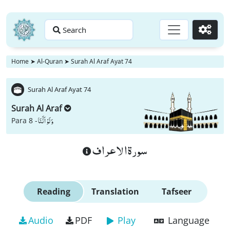
Search
Go
Home
➤
Al-Quran
➤
Surah Al Araf Ayat 74
Surah Al Araf Ayat 74
Surah Al Araf
وَ لَوْ اَنَّنَا
Para 8 -
سورة الاعراف
Reading
Translation
Tafseer
Audio
PDF
Play
Language