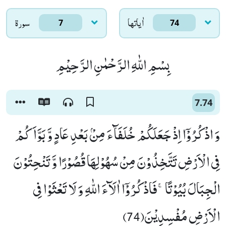
اٰياتها
سورۃ
7
74
بِسْمِ اللّٰهِ الرَّحْمٰنِ الرَّحِیْمِ
7.74
وَ اذْكُرُوْۤا اِذْ جَعَلَكُمْ خُلَفَآءَ مِنْۢ بَعْدِ عَادٍ وَّ بَوَّاَكُمْ
فِی الْاَرْضِ تَتَّخِذُوْنَ مِنْ سُهُوْلِهَا قُصُوْرًا وَّ تَنْحِتُوْنَ
الْجِبَالَ بُیُوْتًاۚ-فَاذْكُرُوْۤا اٰلَآءَ اللّٰهِ وَ لَا تَعْثَوْا فِی
الْاَرْضِ مُفْسِدِیْنَ(74)