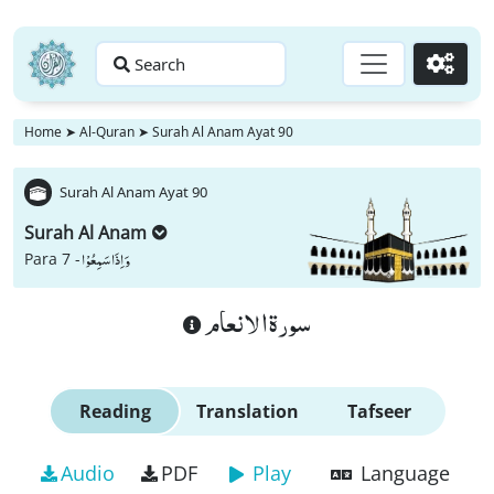
Search
Go
Home
➤
Al-Quran
➤
Surah Al Anam Ayat 90
Surah Al Anam Ayat 90
Surah Al Anam
وَ اِذَا سَمِعُوْا
Para 7 -
سورة الانعام
Reading
Translation
Tafseer
Audio
PDF
Play
Language