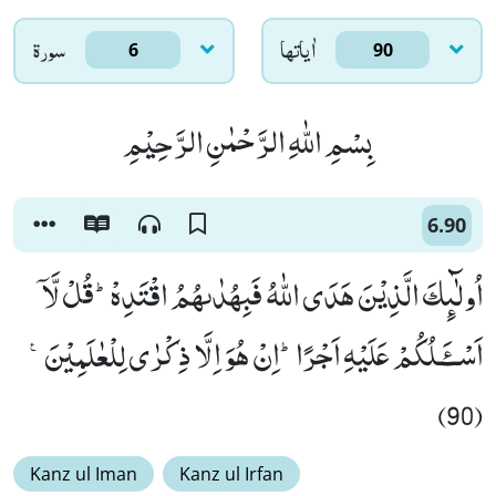
اٰياتها
سورۃ
6
90
بِسْمِ اللّٰهِ الرَّحْمٰنِ الرَّحِیْمِ
6.90
اُولٰٓىٕكَ الَّذِیْنَ هَدَى اللّٰهُ فَبِهُدٰىهُمُ اقْتَدِهْؕ-قُلْ لَّاۤ
اَسْــٴَـلُكُمْ عَلَیْهِ اَجْرًاؕ-اِنْ هُوَ اِلَّا ذِكْرٰى لِلْعٰلَمِیْنَ۠
(90)
Kanz ul Iman
Kanz ul Irfan