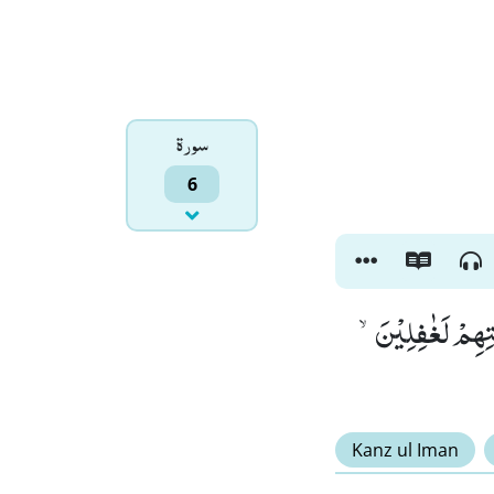
سورۃ
6
تِهِمْ لَغٰفِلِیْنَۙ
Kanz ul Iman