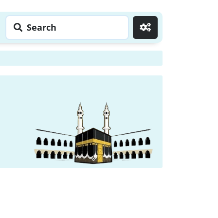
Search
Go