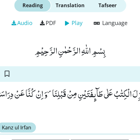
Reading
Translation
Tafseer
Audio
PDF
Play
Language
بِسْمِ اللّٰهِ الرَّحْمٰنِ الرَّحِیْمِ
ۤ اُنْزِلَ الْكِتٰبُ عَلٰى طَآىٕفَتَیْنِ مِنْ قَبْلِنَا۪-وَ اِنْ كُنَّا عَنْ دِرَاسَ
Kanz ul Irfan