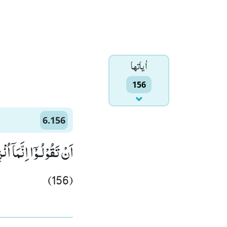
اٰياتها
156
6.156
اَنْ تَقُوْلُـوْۤا اِنَّمَا
(156)