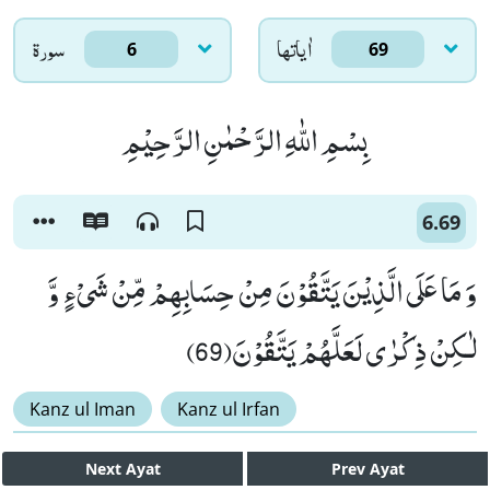
اٰياتها
سورۃ
6
69
بِسْمِ اللّٰهِ الرَّحْمٰنِ الرَّحِیْمِ
6.69
وَ مَا عَلَى الَّذِیْنَ یَتَّقُوْنَ مِنْ حِسَابِهِمْ مِّنْ شَیْءٍ وَّ
لٰـكِنْ ذِكْرٰى لَعَلَّهُمْ یَتَّقُوْنَ(69)
Kanz ul Iman
Kanz ul Irfan
Next
Ayat
Prev
Ayat