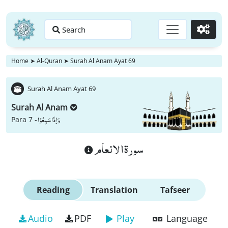
Search
Go
Home
➤
Al-Quran
➤
Surah Al Anam Ayat 69
Surah Al Anam Ayat 69
Surah Al Anam
وَ اِذَا سَمِعُوْا
Para 7 -
سورة الانعام
Reading
Translation
Tafseer
Audio
PDF
Play
Language