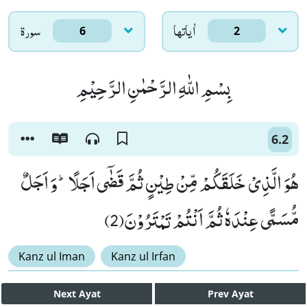
اٰياتها
سورۃ
6
2
بِسْمِ اللّٰهِ الرَّحْمٰنِ الرَّحِیْمِ
6.2
هُوَ الَّذِیْ خَلَقَكُمْ مِّنْ طِیْنٍ ثُمَّ قَضٰۤى اَجَلًاؕ-وَ اَجَلٌ
مُّسَمًّى عِنْدَهٗ ثُمَّ اَنْتُمْ تَمْتَرُوْنَ(2)
Kanz ul Iman
Kanz ul Irfan
Next
Ayat
Prev
Ayat