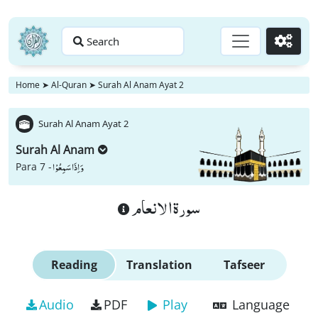
Search
Go
Home
➤
Al-Quran
➤
Surah Al Anam Ayat 2
Surah Al Anam Ayat 2
Surah Al Anam
وَ اِذَا سَمِعُوْا
Para 7 -
سورة الانعام
Reading
Translation
Tafseer
Audio
PDF
Play
Language