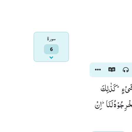
سورۃ
6
نْ شَیْءٍؕ-كَذٰلِكَ
ْرِجُوْهُ لَنَاؕ-اِنْ