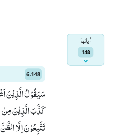
اٰياتها
148
6.148
سَیَقُوْلُ الَّذِیْنَ اَشْر
كَذَّبَ الَّذِیْنَ مِنْ ق
تَتَّبِعُوْنَ اِلَّا الظَّنّ)