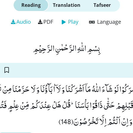
Reading
Translation
Tafseer
Audio
PDF
Play
Language
بِسْمِ اللّٰهِ الرَّحْمٰنِ الرَّحِیْمِ
َكُوْا لَوْ شَآءَ اللّٰهُ مَاۤ اَشْرَكْنَا وَ لَاۤ اٰبَآؤُنَا وَ لَا حَرَّمْنَا مِ
َبْلِهِمْ حَتّٰى ذَاقُوْا بَاْسَنَاؕ-قُلْ هَلْ عِنْدَكُمْ مِّنْ عِلْمٍ فَتُخ
َ وَ اِنْ اَنْتُمْ اِلَّا تَخْرُصُوْنَ(148