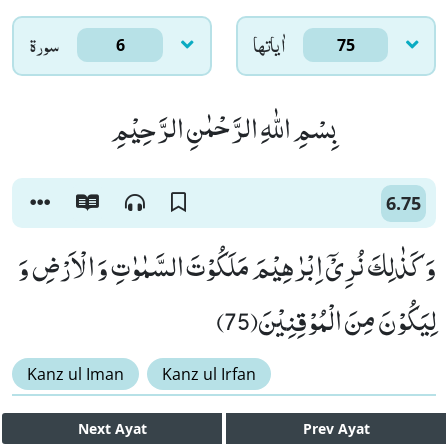
اٰياتها
سورۃ
6
75
بِسْمِ اللّٰهِ الرَّحْمٰنِ الرَّحِیْمِ
6.75
وَ كَذٰلِكَ نُرِیْۤ اِبْرٰهِیْمَ مَلَكُوْتَ السَّمٰوٰتِ وَ الْاَرْضِ وَ
لِیَكُوْنَ مِنَ الْمُوْقِنِیْنَ(75)
Kanz ul Iman
Kanz ul Irfan
Next
Ayat
Prev
Ayat