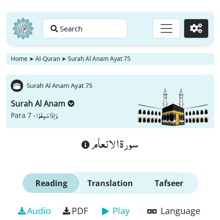
Search
Go
Home
➤
Al-Quran
➤
Surah Al Anam Ayat 75
Surah Al Anam Ayat 75
Surah Al Anam
وَ اِذَا سَمِعُوْا
Para 7 -
سورة الانعام
Reading
Translation
Tafseer
Audio
PDF
Play
Language