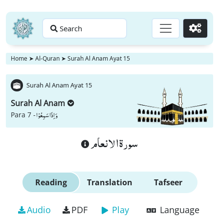
Search
Go
Home
➤
Al-Quran
➤
Surah Al Anam Ayat 15
Surah Al Anam Ayat 15
Surah Al Anam
وَ اِذَا سَمِعُوْا
Para 7 -
سورة الانعام
Reading
Translation
Tafseer
Audio
PDF
Play
Language