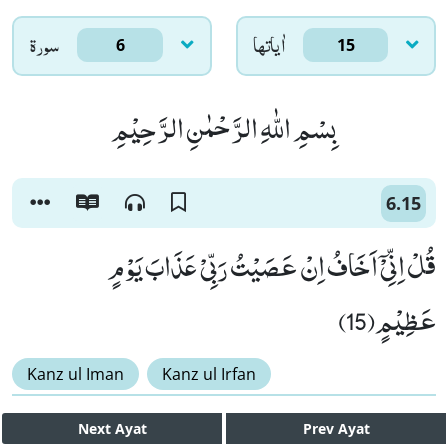
اٰياتها
سورۃ
6
15
بِسْمِ اللّٰهِ الرَّحْمٰنِ الرَّحِیْمِ
6.15
قُلْ اِنِّیْۤ اَخَافُ اِنْ عَصَیْتُ رَبِّیْ عَذَابَ یَوْمٍ
عَظِیْمٍ(15)
Kanz ul Iman
Kanz ul Irfan
Next
Ayat
Prev
Ayat