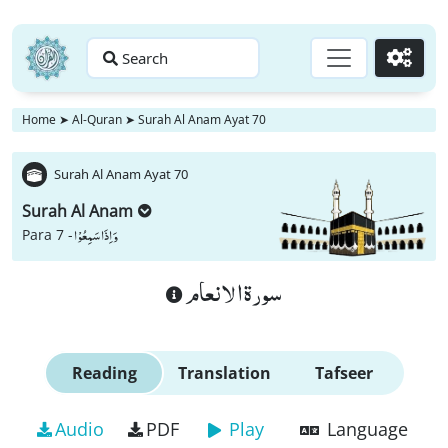
Search
Go
Home
➤
Al-Quran
➤
Surah Al Anam Ayat 70
Surah Al Anam Ayat 70
Surah Al Anam
وَ اِذَا سَمِعُوْا
Para 7 -
سورة الانعام
Reading
Translation
Tafseer
Audio
PDF
Play
Language