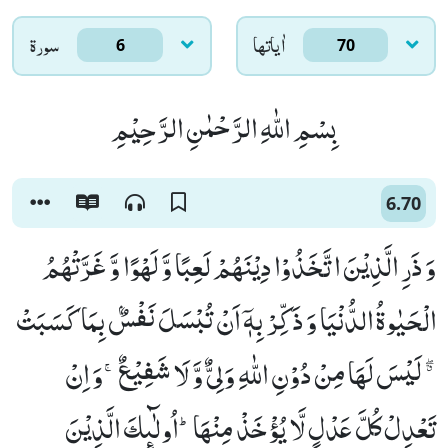
اٰياتها
سورۃ
6
70
بِسْمِ اللّٰهِ الرَّحْمٰنِ الرَّحِیْمِ
6.70
وَ ذَرِ الَّذِیْنَ اتَّخَذُوْا دِیْنَهُمْ لَعِبًا وَّ لَهْوًا وَّ غَرَّتْهُمُ
الْحَیٰوةُ الدُّنْیَا وَ ذَكِّرْ بِهٖۤ اَنْ تُبْسَلَ نَفْسٌۢ بِمَا كَسَبَتْ
ﳓ لَیْسَ لَهَا مِنْ دُوْنِ اللّٰهِ وَلِیٌّ وَّ لَا شَفِیْعٌۚ-وَ اِنْ
تَعْدِلْ كُلَّ عَدْلٍ لَّا یُؤْخَذْ مِنْهَاؕ-اُولٰٓىٕكَ الَّذِیْنَ