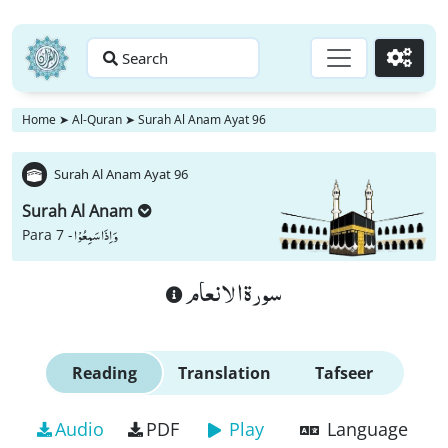
Search
Go
Home
➤
Al-Quran
➤
Surah Al Anam Ayat 96
Surah Al Anam Ayat 96
Surah Al Anam
وَ اِذَا سَمِعُوْا
Para 7 -
سورة الانعام
Reading
Translation
Tafseer
Audio
PDF
Play
Language