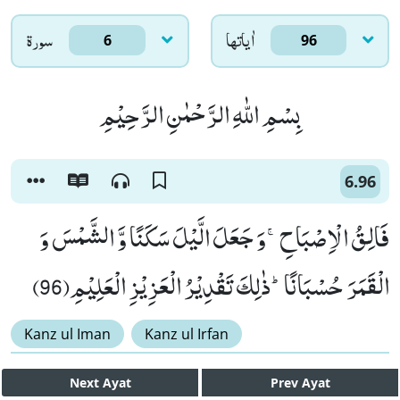
اٰياتها
سورۃ
6
96
بِسْمِ اللّٰهِ الرَّحْمٰنِ الرَّحِیْمِ
6.96
فَالِقُ الْاِصْبَاحِۚ-وَ جَعَلَ الَّیْلَ سَكَنًا وَّ الشَّمْسَ وَ
الْقَمَرَ حُسْبَانًاؕ-ذٰلِكَ تَقْدِیْرُ الْعَزِیْزِ الْعَلِیْمِ(96)
Kanz ul Iman
Kanz ul Irfan
Next
Ayat
Prev
Ayat