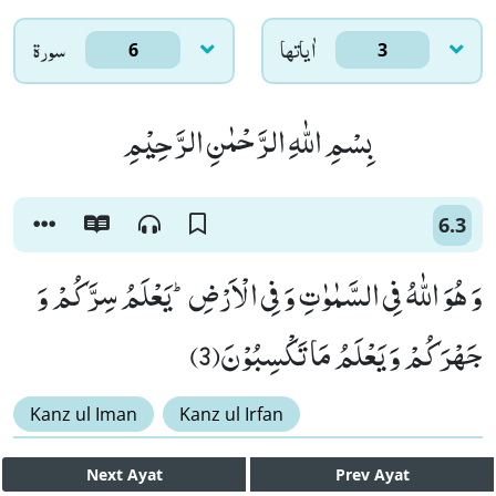
اٰياتها
سورۃ
6
3
بِسْمِ اللّٰهِ الرَّحْمٰنِ الرَّحِیْمِ
6.3
وَ هُوَ اللّٰهُ فِی السَّمٰوٰتِ وَ فِی الْاَرْضِؕ-یَعْلَمُ سِرَّكُمْ وَ
جَهْرَكُمْ وَ یَعْلَمُ مَا تَكْسِبُوْنَ(3)
Kanz ul Iman
Kanz ul Irfan
Next
Ayat
Prev
Ayat