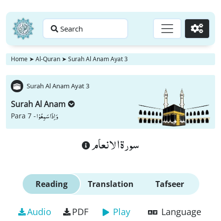
Search
Go
Home
➤
Al-Quran
➤
Surah Al Anam Ayat 3
Surah Al Anam Ayat 3
Surah Al Anam
وَ اِذَا سَمِعُوْا
Para 7 -
سورة الانعام
Reading
Translation
Tafseer
Audio
PDF
Play
Language