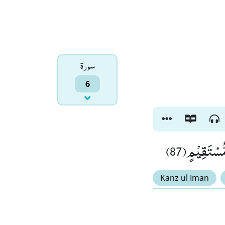
سورۃ
6
ُّسْتَقِیْمٍ(87
Kanz ul Iman