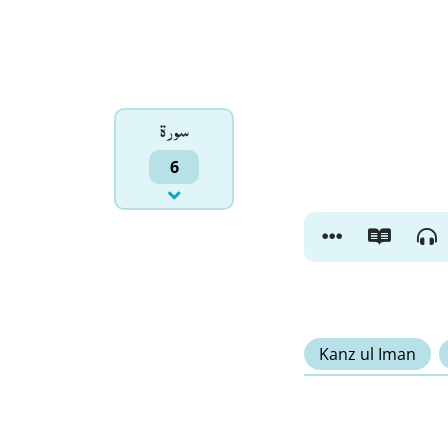
سورۃ
6
Kanz ul Iman