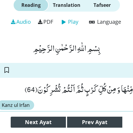
Reading
Translation
Tafseer
Audio
PDF
Play
Language
بِسْمِ اللّٰهِ الرَّحْمٰنِ الرَّحِیْمِ
 مِّنْهَا وَ مِنْ كُلِّ كَرْبٍ ثُمَّ اَنْتُمْ تُشْرِكُوْنَ(64
Kanz ul Irfan
Next
Ayat
Prev
Ayat