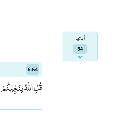
اٰياتها
64
6.64
قُلِ اللّٰهُ یُنَجِّیْكُمْ)