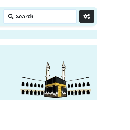
Search
Go