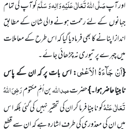
صَلَّی اللّٰہُ تَعَالٰی عَلَیْہِ وَاٰلِہ وَ سَلَّمَ
اور آپ
کو آپ کی تمام
جہانوں
کے لئے رحمت ہونے والی شان کے مطابق
انداز اپنانے کا بھی فرمادیا گیا کہ اس طرح کے معاملات
میں
چہرے پر تیوری نہ چڑھائی جائے۔
اَنْ جَآءَهُ الْاَعْمٰى
{
: اس بات پر کہ ان کے پاس
عبداللّٰہ
رَضِیَ اللّٰہُ
نابینا حاضر ہوا۔}
حضرت
بن اُمِّ مکتوم
تَعَالٰی عَنْہُ
کو نابینا فرما کر ان کی تحقیر نہیں
کی گئی بلکہ ا س
میں
ان کی معذوری کی طرف اشارہ ہے کہ ان سے قطعِ