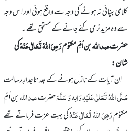
کلامی بینائی نہ ہونے کی وجہ سے واقع ہوئی اور ا س وجہ
سے وہ مزید نرمی کئے جانے کے مستحق تھے ۔
عبداللّٰہ
رَضِیَ اللّٰہُ تَعَالٰی عَنْہُ
حضرت
بن اُمِّ مکتوم
کی
شان:
ان آیات کے نازل ہونے کے بعد تاجدارِ رسالت
صَلَّی اللّٰہُ تَعَالٰی عَلَیْہِ وَاٰلِہ وَ سَلَّمَ
عبداللّٰہ
حضرت
بن اُمِّ
رَضِیَ اللّٰہُ تَعَالٰی عَنْہُ
مکتوم
کی بہت عزت فرماتے تھے