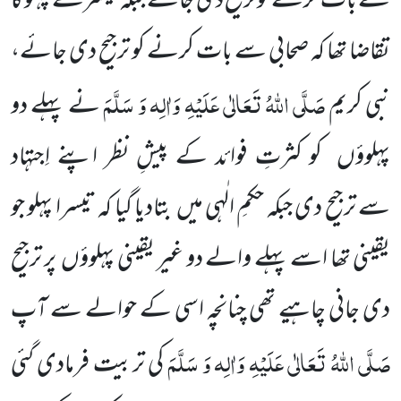
سے بات کرنے کو ترجیح دی جائے جبکہ تیسرے پہلو کا
تقاضا تھا کہ صحابی سے بات کرنے کو ترجیح دی جائے،
صَلَّی اللّٰہُ تَعَالٰی عَلَیْہِ وَاٰلِہ وَ سَلَّمَ
نبی کریم
نے پہلے دو
پہلوؤں
کو کثرتِ فوائد کے پیشِ نظر اپنے اِجتہاد
سے
ترجیح دی جبکہ حکمِ
الٰہی میں
بتادیا گیا کہ تیسرا پہلو جو
یقینی تھا اسے پہلے والے دو غیر یقینی پہلوؤں
پر ترجیح
دی جانی چاہیے تھی چنانچہ اسی کے
حوالے سے آپ
صَلَّی اللّٰہُ تَعَالٰی عَلَیْہِ وَاٰلِہ وَ سَلَّمَ
کی تربیت فرمادی گئی