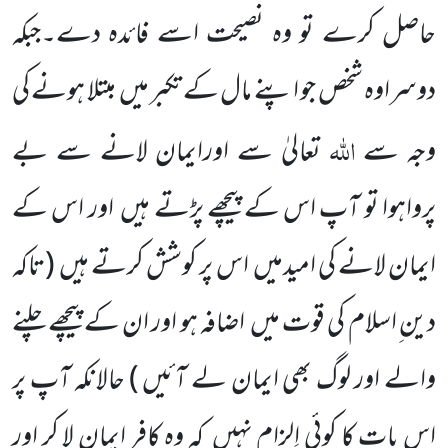
حاصل کرے تو وہ نصیحت اسے فائدہ دے۔جبکہ
دوسراوہ شخص جو اپنے مال کے تکبر
میں
مبتلا ہونے کی
اللّٰہ
وجہ سے
تعالیٰ سے اورایمان لانے
سے بے
پرواہوا تو آپ اس کے پیچھے پڑتے ہیں
اور اس کے
ایمان لانے کی امیدمیں
اس پر کوشش کرتے ہیں
(تاکہ
دین ِاسلام کی قوت میں
اضافہ ہو اور ان کے پیچھے چلنے
والے اور لوگ بھی ایمان لے آئیں )
حالانکہ آپ پر
اس بات کا کوئی اِلزام نہیں
کہ وہ کافر ایمان لا کر اور