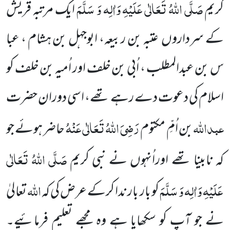
صَلَّی اللّٰہُ تَعَالٰی عَلَیْہِ وَاٰلِہ وَ سَلَّمَ
کریم
ایک مرتبہ قریش
کے سرداروں
عتبہ بن
ربیعہ، ابوجہل بن ہشام ، عبا
س بن عبدالمطلب ، اُبی بن خلف اور اُمیہ بن خلف کو
اسلام کی دعوت دے رہے تھے، اسی
دوران حضرت
عبداللّٰہ
رَضِیَ اللّٰہُ تَعَالٰی عَنْہُ
بن اُمِّ مکتوم
حاضر ہوئے جو
صَلَّی اللّٰہُ تَعَالٰی
کہ نابینا تھے اوراُنہوں نے نبی کریم
عَلَیْہِ وَاٰلِہ وَ
سَلَّمَ
اللّٰہ
کو بار بار ندا کرکے عرض کی کہ
تعالیٰ
نے جو آپ کو سکھایا ہے وہ مجھے تعلیم فرمائیے۔