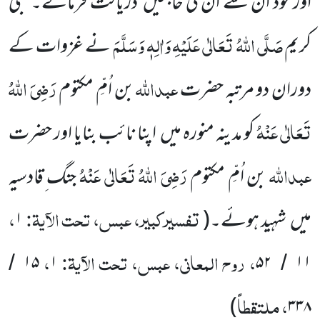
اور خود ان سے ان کی حاجتیں
دریافت فرماتے۔ نبی
صَلَّی اللّٰہُ تَعَالٰی عَلَیْہِ
وَاٰلِہٖ وَسَلَّمَ
کریم
نے غزوات کے
عبداللّٰہ
رَضِیَ اللّٰہُ
دوران دو مرتبہ حضرت
بن اُمِّ مکتوم
تَعَالٰی عَنْہُ
کو مدینہ منورہ میں
اپنا نائب بنایا اور حضرت
عبداللّٰہ
رَضِیَ اللّٰہُ تَعَالٰی عَنْہُ
بن اُمِّ مکتوم
جنگ ِقادسیہ
تفسیرکبیر، عبس، تحت الآیۃ:
،
میں
شہید ہوئے۔
(
۱
، روح المعانی، عبس، تحت الآیۃ:
،
۱۵
۱
۵۲
۱۱
/
/
، ملتقطاً
)
۳۳۸