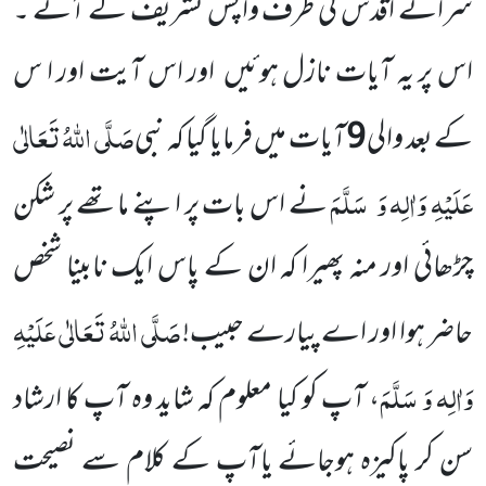
سرائے اقدس کی
طرف واپس تشریف لے آئے ۔
اس پر یہ آیات نازل ہوئیں
اور اس آیت اور ا س
صَلَّی اللّٰہُ تَعَالٰی
کے بعد والی
9
آیات میں فرمایا گیا
کہ نبی
عَلَیْہِ وَاٰلِہ وَ
سَلَّمَ
نے اس بات پر اپنے ماتھے
پر شکن
چڑھائی اور منہ پھیرا کہ ان کے پاس ایک نابینا
شخص
صَلَّی اللّٰہُ تَعَالٰی عَلَیْہِ
حاضر ہوا اور اے پیارے حبیب!
وَاٰلِہ وَ سَلَّمَ
، آپ کو کیا معلوم کہ شاید وہ آپ کا ارشاد
سن کر پاکیزہ ہوجائے یاآپ کے کلام سے نصیحت