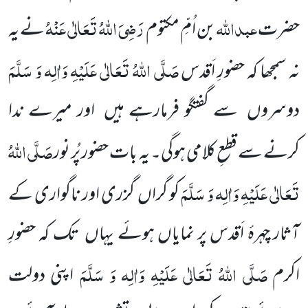
عبداللّٰہ
رَضِیَ اللّٰہُ تَعَالٰی عَنْہُ
حضرت
بن اُمِّ مکتوم
نے یہ
صَلَّی اللّٰہُ تَعَالٰی عَلَیْہِ وَاٰلِہ وَ سَلَّمَ
نہ سمجھا کہ حضورِ اَقدس
دوسروں
سے گفتگو فرمارہے ہیں
اور میرے ندا
صَلَّی اللّٰہُ
کرنے سے قطعِ کلامی ہوگی۔ یہ بات حضور پُر نور
تَعَالٰی عَلَیْہِ وَاٰلِہ وَ سَلَّمَ
کو گراں
گزری
اور ناگواری
کے
آثار چہرۂ اَقدس پر نمایاں ہوئے یہاں
تک کہ حضورِ
صَلَّی اللّٰہُ تَعَالٰی عَلَیْہِ وَاٰلِہ وَ سَلَّمَ
اکرم
اپنی
دولت