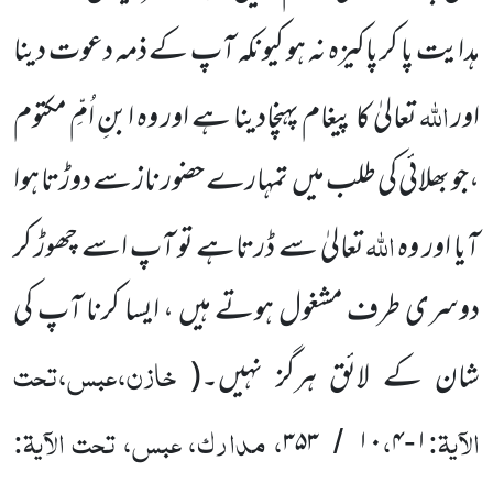
ہدایت پا کر پاکیزہ نہ ہو کیونکہ آپ
کے ذمہ دعوت دینا
اللّٰہ
اور
تعالیٰ کا پیغام پہنچادینا ہے اور وہ ابنِ اُمِّ مکتوم
،جو بھلائی کی طلب
میں
تمہارے حضور ناز سے
دوڑتا ہوا
اللّٰہ
آیا اور وہ
تعالیٰ سے ڈرتاہے تو آپ اسے چھوڑ کر
دوسری طرف مشغول ہوتے ہیں ، ایسا کرنا آپ کی
خازن،عبس،تحت
شان
کے لائق ہرگز نہیں۔
(
الآیۃ:
،
، مدارک، عبس، تحت الآیۃ:
۳۵۳
۱۰
۴
۱
/
-