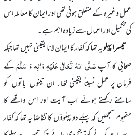
عمل وغیرہ کے متعلق ہونی تھی اور ایمان کا معاملہ اس
کی تکمیل اور اعمال سے زیادہ اہم ہے ۔
تیسرا پہلو
یہ تھا کہ کفار کا ایمان لانا یقینی نہیں
تھا جبکہ
صَلَّی اللّٰہُ
تَعَالٰی عَلَیْہِ وَاٰلِہ وَ سَلَّمَ
صحابی کا آپ
کے
فرمان پر عمل نسبتاً یقینی تھا۔ ان تینوں
باتوں
کو
سامنے رکھتے ہوئے اب آیت اور اس واقعے کا
مفہوم سمجھیں
کہ پہلے دو پہلوؤں
کا تقاضا یہ تھا کہ کفار