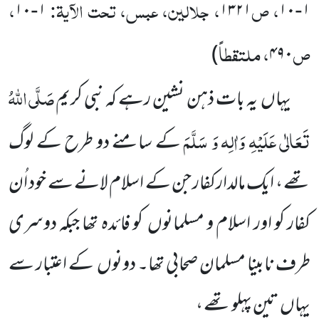
، ص
، جلالین، عبس، تحت الآیۃ:
،
۱۰
۱
۱۳۲۱
۱۰
۱
-
-
ص
، ملتقطاً
)
۴۹۰
صَلَّی اللّٰہُ
یہاں
یہ بات ذہن نشین رہے کہ نبی کریم
تَعَالٰی عَلَیْہِ وَاٰلِہ وَ سَلَّمَ
کے سامنے دو طرح کے لوگ
تھے ، ایک مالدارکفار جن کے اسلام لانے سے خود اُن
کفار کو اور اسلام و مسلمانوں
کو فائدہ تھا جبکہ دوسری
طرف نابینا مسلمان صحابی تھا۔ دونوں
کے اعتبار سے
یہاں
تین پہلو تھے ،