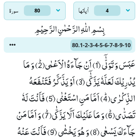
اٰياتها
سورۃ
80
4
بِسْمِ اللّٰهِ الرَّحْمٰنِ الرَّحِیْمِ
80.1-2-3-4-5-6-7-8-9-10
عَبَسَ وَ تَوَلّٰۤىۙ (1) اَنْ جَآءَهُ الْاَعْمٰىﭤ(2) وَ مَا
یُدْرِیْكَ لَعَلَّهٗ یَزَّ كّٰۤىۙ (3) اَوْ یَذَّكَّرُ فَتَنْفَعَهُ
الذِّكْرٰىﭤ(4) اَمَّا مَنِ اسْتَغْنٰىۙ (5) فَاَنْتَ لَهٗ
تَصَدّٰىﭤ(6) وَ مَا عَلَیْكَ اَلَّا یَزَّ كّٰىﭤ(7) وَ اَمَّا مَنْ
جَآءَكَ یَسْعٰىۙ (8) وَ هُوَ یَخْشٰىۙ (9) فَاَنْتَ عَنْهُ