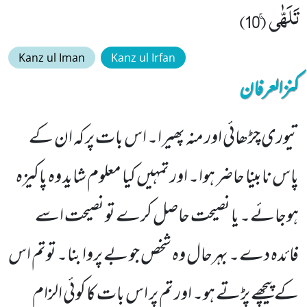
تَلَهّٰىۚ (10)
Kanz ul Iman
Kanz ul Irfan
کنزالعرفان
تیوری چڑھائی اور منہ پھیرا۔ اس بات پر کہ ان کے
پاس نابینا حاضر ہوا۔ اور تمہیں کیا معلوم شاید وہ پاکیزہ
ہوجائے۔ یا نصیحت حاصل کرے تو نصیحت اسے
فائدہ دے۔ بہرحال وہ شخص جو بے پروا بنا۔ توتم اس
کے پیچھے پڑتے ہو۔ اور تم پر اس بات کا کوئی الزام