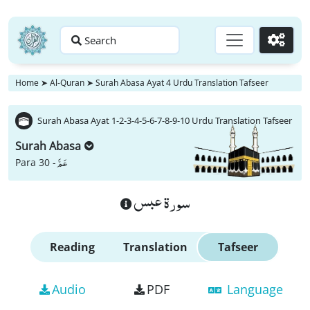
Search
Go
Home
➤
Al-Quran
➤
Surah Abasa Ayat 4 Urdu Translation Tafseer
Surah Abasa Ayat 1-2-3-4-5-6-7-8-9-10 Urdu Translation Tafseer
Surah Abasa
عَمَّ
Para 30 -
سورة عبس
Reading
Translation
Tafseer
Audio
PDF
Language