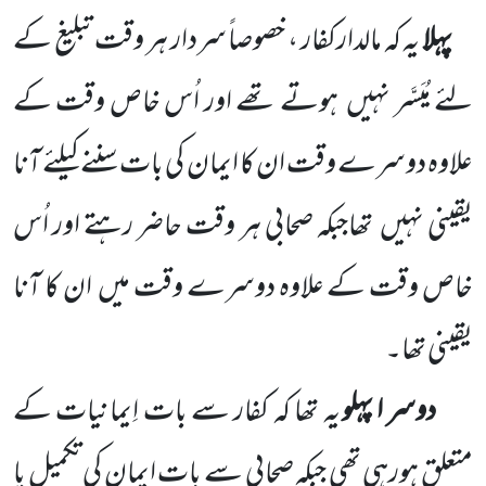
پہلا
یہ کہ مالدارکفار ، خصوصاً سردار ہر وقت تبلیغ کے
لئے مُیَسَّر نہیں
ہوتے تھے اور اُس خاص وقت کے
علاوہ دوسرے وقت ان کا ایمان کی بات سننے کیلئے آنا
یقینی نہیں
تھاجبکہ صحابی ہر وقت حاضر رہتے اور اُس
خاص وقت کے علاوہ دوسرے وقت میں
ان کا آنا
یقینی تھا۔
دوسر ا پہلو
یہ تھا کہ کفار سے بات اِیمانیات کے
متعلق ہورہی تھی جبکہ صحابی سے بات ایمان کی تکمیل یا