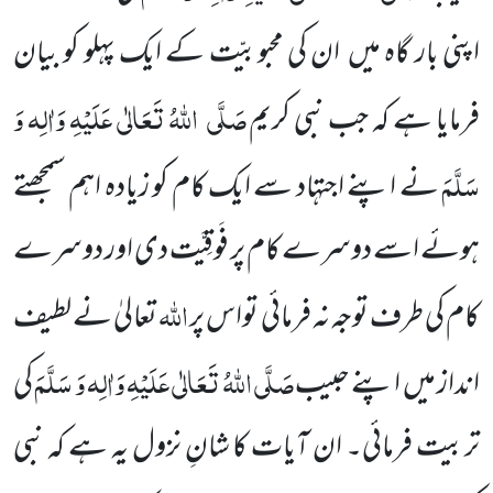
اپنی بار گاہ میں
ان کی محبوبیّت کے ایک پہلو کو بیان
صَلَّی
اللّٰہُ تَعَالٰی عَلَیْہِ وَاٰلِہ وَ
فرمایا
ہے کہ جب نبی کریم
سَلَّمَ
نے اپنے اجتہاد سے ایک کام کو زیادہ اہم سمجھتے
ہوئے اسے دوسرے کام پر فَوقِیَّت دی اور دوسرے
اللّٰہ
کام کی طرف توجہ نہ فرمائی تواس پر
تعالیٰ نے لطیف
صَلَّی اللّٰہُ تَعَالٰی عَلَیْہِ وَاٰلِہ وَ سَلَّمَ
انداز میں
اپنے حبیب
کی
تربیت
فرمائی۔ ان آیات کا
شانِ نزول یہ ہے کہ نبی