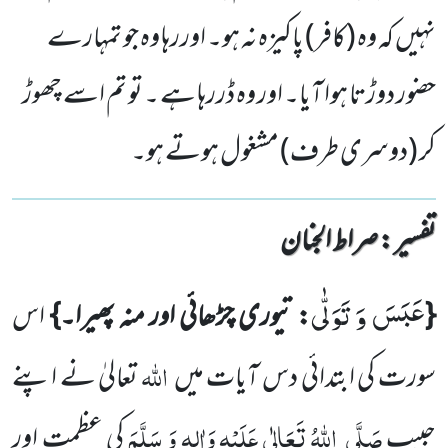
نہیں کہ وہ (کافر) پاکیزہ نہ ہو۔ اوررہا وہ جو تمہارے
حضور دوڑتا ہوا آیا۔ اور وہ ڈررہا ہے ۔ تو تم اسے چھوڑ
کر (دوسری طرف) مشغول ہوتے ہو۔
تفسیر : ‎صراط الجنان
عَبَسَ وَ تَوَلّٰى
{
: تیوری چڑھائی اور منہ پھیرا۔}
اس
اللّٰہ
سورت کی ابتدائی دس آیات میں
تعالیٰ نے اپنے
صَلَّی
اللّٰہُ تَعَالٰی عَلَیْہِ وَاٰلِہ وَ سَلَّمَ
حبیب
کی عظمت اور