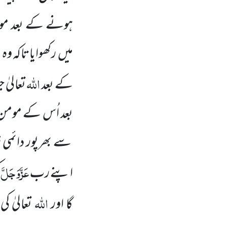
ہونے کے بعد موت 
میں
رکھوایاتاکہ و
اللّٰہ
کے بعد
تعالیٰ
بعد اُس
کے
مومن 
سے بھرپور دائمی
عَزَّوَجَلَّ
اپنے رب
ک
اللّٰہ
گا اور
تعالیٰ ک