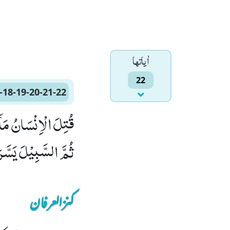
اٰياتها
22
-18-19-20-21-22
ثُمَّ السَّبِیْلَ یَسَّرَهٗۙ (20) ثُمَّ اَمَاتَهٗ فَاَقْبَرَهٗۙ (21) ثُمَّ اِذَا شَآء
کنزالعرفان