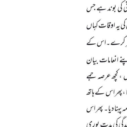
 کی بوند
ہے جس
کی یہ اوقات کہاں
 کفر کرے۔اس کے
پنے انعامات بیان
ں
، کچھ عرصہ جمے
 ،پھر اس کے ہاتھ
پہنا دیا۔ پھر اس
ندگی کی مدت پوری