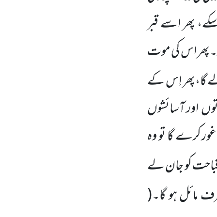
کے، پھر اسے قبر
۔پھر اس
کی موت
ے گا،پھر اِس کے
توں
اور آسائشوں
غور کرے گا تو وہ
 قباحت کو جان لے
طرف مائل ہو گا۔
(