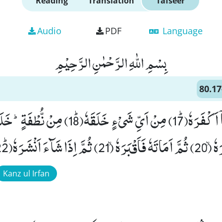
Reading
Translation
Tafseer
Audio
PDF
Language
بِسْمِ اللّٰهِ الرَّحْمٰنِ الرَّحِیْمِ
80.17
َ اَنْشَرَهٗﭤ(22)
Kanz ul Irfan