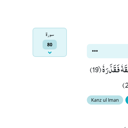
سورۃ
80
قُتِلَ الْاِنْسَانُ مَاۤ اَكْفَرَهٗﭤ(17) مِنْ اَیِّ شَیْءٍ خَلَقَهٗﭤ(18) مِنْ نُّطْفَةٍؕ-خَلَقَهٗ فَقَدَّرَهٗۙ (19)
Kanz ul Iman