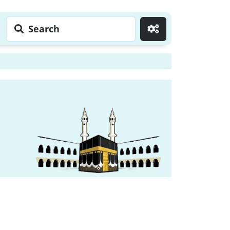
Search
Go