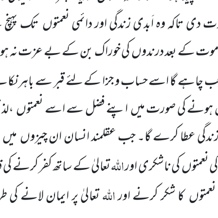
دی تاکہ وہ اَبدی زندگی اور دائمی نعمتوں
تک پہنچ س
ہ موت کے بعد درندوں
کی خوراک بن کے بے عزت نہ ہو
 جب چاہے گا اسے حساب و جزا کے لئے قبر سے باہر نکال
ہونے کی صورت میں
اپنے فضل سے اسے نعمتوں
،لذ
 زندگی عطا کرے گا۔ جب عقلمند انسان ان چیزوں
میں
اللّٰہ
ی نعمتوں
کی ناشکری اور
تعالیٰ کے ساتھ کفر کرنے کی
اللّٰہ
ی نعمتوں
کا شکر کرنے اور
تعالیٰ پر ایمان لانے کی 