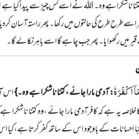
کتنا ناشکرا ہے وہ۔ اللہ نے اسے کس چیز سے پیدا کیا ہے
ھر اسے طرح طرح کی حالتوں میں رکھا۔ پھر راستہ آسان کرد
ر میں رکھوایا۔ پھر جب چاہے گا اسے باہر نکالے گا۔
اۤ اَكْفَرَهٗ
: آدمی مارا جائے ، کتنا ناشکرا ہے وہ۔}
اس ا
خلاصہ یہ ہے کہ کافرآدمی مارا جائے ،وہ کتنا ناشکرا ہے 
ہا احسانات کے باوجود ا س کے ساتھ
کفر کرتا ہے،کیا ا