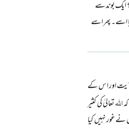
؟ ایک بوند سے
یا اسے۔ پھر اسے
ٓیت
اور ا س کے
اللّٰہ
کہ
تعالیٰ کی کثیر
س نے غور نہیں
کیا