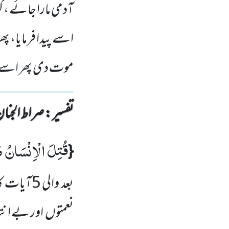
آدمی مارا جائے ، 
اسے پیدا فرمایا، پ
موت دی پھر اسے قب
تفسیر : ‎صراط الجنان
قُتِلَ الْاِنْسَانُ مَ
{
بعد والی
5
آیات کا
نعمتوں
اور بے انت