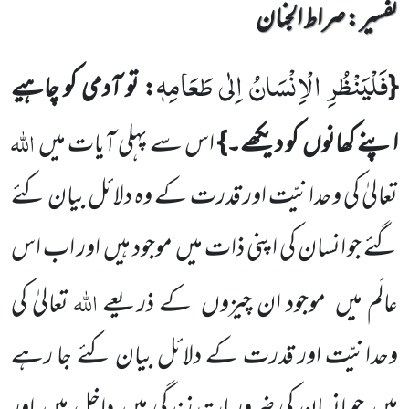
تفسیر : ‎صراط الجنان
فَلْیَنْظُرِ الْاِنْسَانُ اِلٰى طَعَامِهٖ
{
: تو آدمی کو چاہیے
اللّٰہ
اپنے کھانوں
کو دیکھے۔}
اس سے پہلی آیات میں
تعالیٰ کی
وحدانیّت اور قدرت کے وہ دلائل بیان کئے
گئے جو انسان کی اپنی ذات میں
موجود ہیں
اور اب اس
اللّٰہ
عالَم میں
موجود ان
چیزوں
کے ذریعے
تعالیٰ کی
وحدانیّت
اور قدرت کے دلائل بیان کئے جا رہے