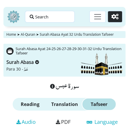
Search
Go
Home
➤
Al-Quran
➤
Surah Abasa Ayat 32 Urdu Translation Tafseer
Surah Abasa Ayat 24-25-26-27-28-29-30-31-32 Urdu Translation
Tafseer
Surah Abasa
عَمَّ
Para 30 -
سورة عبس
Reading
Translation
Tafseer
Audio
PDF
Language