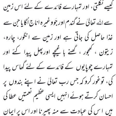
کیسے نکلتی، اور تمہارے فائدے
کے لئے اس زمین
اللّٰہ
سے
تعالیٰ نے گندم اور جَو وغیرہ اناج اُگایا جن سے
غذا حاصل کی جاتی ہے اور
زمین سے انگور، چارہ،
زیتون ، کھجور ، گھنے باغیچے اورپھل پیدا کئے اور
تمہارے چوپایوں
کے فائدے کے لئے گھاس پیدا
کی، توغور کرو کہ جس رب تعالیٰ نے اپنے بندوں
پر
احسان کرتے ہوئے انہیں
ایسی عظیم نعمتیں
عطا کی
ہیں
ا س کی عبادت سے منہ پھیرنا اور اس پر ایمان