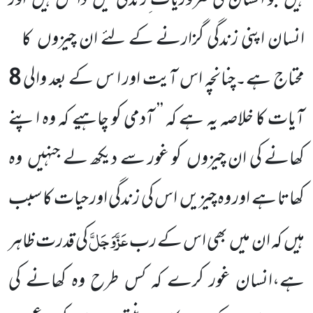
ہیں
جو انسان کی ضروریات ِزندگی
میں
داخل ہیں
اور
انسان اپنی زندگی گزارنے کے لئے ان چیزوں
کا
محتاج ہے۔چنانچہ اس آیت اور ا س کے بعد والی
8
آیات کا خلاصہ یہ ہے کہ ’’ آدمی کو چاہیے کہ وہ اپنے
کھانے کی ان چیزوں
کو غور سے دیکھ لے جنہیں
وہ
کھاتا ہے اور وہ
چیزیں
اس کی زندگی اور حیات کا سبب
عَزَّوَجَلَّ
ہیں
کہ ان میں
بھی اس کے رب
کی قدرت
ظاہر
ہے،انسان غور کرے کہ کس طرح وہ کھانے کی