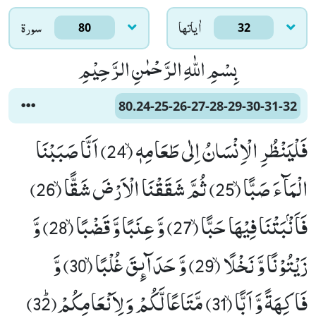
اٰياتها
سورۃ
80
32
بِسْمِ اللّٰهِ الرَّحْمٰنِ الرَّحِیْمِ
80.24-25-26-27-28-29-30-31-32
فَلْیَنْظُرِ الْاِنْسَانُ اِلٰى طَعَامِهٖۙ (24) اَنَّا صَبَبْنَا
الْمَآءَ صَبًّاۙ (25) ثُمَّ شَقَقْنَا الْاَرْضَ شَقًّاۙ (26)
فَاَنْۢبَتْنَا فِیْهَا حَبًّاۙ (27) وَّ عِنَبًا وَّ قَضْبًاۙ (28) وَّ
زَیْتُوْنًا وَّ نَخْلًاۙ (29) وَّ حَدَآىٕقَ غُلْبًاۙ (30) وَّ
فَاكِهَةً وَّ اَبًّاۙ (31) مَّتَاعًا لَّكُمْ وَ لِاَنْعَامِكُمْﭤ(32)