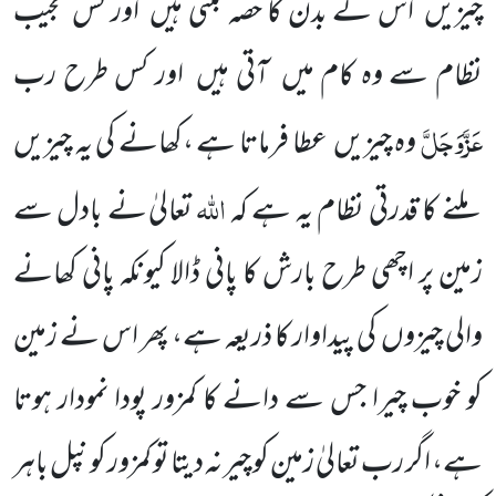
چیزیں
اس کے بدن کا حصہ بنتی ہیں
اور کس عجیب
نظام سے وہ کام میں
آتی ہیں
اور کس طرح
رب
عَزَّوَجَلَّ
وہ چیزیں
عطا فرماتا ہے ،کھانے کی یہ چیزیں
اللّٰہ
ملنے کا
قدرتی نظام یہ ہے کہ
تعالیٰ نے بادل سے
زمین پر اچھی طرح بارش کا پانی ڈالا کیونکہ پانی کھانے
والی چیزوں
کی پیداوار کا ذریعہ ہے، پھر اس نے زمین
کو خوب چیرا جس سے دانے کا کمزور پودا نمودار ہوتا
ہے، اگر رب تعالیٰ زمین کو چیر نہ دیتا تو کمزور کو نپل باہر