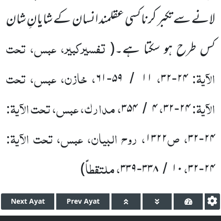
لانے سے تکبر کرنا کسی عقلمند انسان کے شایانِ شان
تفسیرکبیر، عبس، تحت
کس طرح ہو سکتا ہے۔
(
الآیۃ:
،
، خازن، عبس، تحت
۶۱
۵۹
۱۱
۳۲
۲۴
-
/
-
الآیۃ:
،
، مدارک، عبس، تحت الآیۃ:
۳۵۴
۴
۳۲
۲۴
/
-
، ص
، روح البیان، عبس، تحت الآیۃ:
۱۳۲۲
۳۲
۲۴
-
،
، ملتقطاً
)
۳۳۹
۳۳۸
۱۰
۳۲
۲۴
-
/
-
Next
Ayat
Prev
Ayat