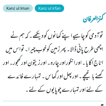
Kanz ul Iman
Kanz ul Irfan
کنزالعرفان
تو آدمی کو چاہیے اپنے کھانوں کو دیکھے۔ کہ ہم نے
اچھی طرح پانی ڈالا۔ پھر زمین کو خوب چیرا۔ تو اس میں
اناج اُگایا ۔ اور انگور اور چارہ۔ اور زیتون اور کھجور۔ اور
گھنے باغیچے۔ اورپھل اور گھاس ۔ تمہارے فائدے
کے لئے اور تمہارے چوپایوں کے لئے۔