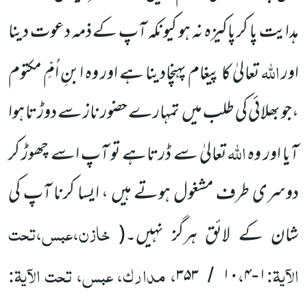
ہدایت پا کر پاکیزہ نہ ہو کیونکہ آپ
کے ذمہ دعوت دینا
اللّٰہ
اور
تعالیٰ کا پیغام پہنچادینا ہے اور وہ ابنِ اُمِّ مکتوم
،جو بھلائی کی طلب
میں
تمہارے حضور ناز سے
دوڑتا ہوا
اللّٰہ
آیا اور وہ
تعالیٰ سے ڈرتاہے تو آپ اسے چھوڑ کر
دوسری طرف مشغول ہوتے ہیں ، ایسا کرنا آپ کی
خازن،عبس،تحت
شان
کے لائق ہرگز نہیں۔
(
الآیۃ:
،
، مدارک، عبس، تحت الآیۃ:
۳۵۳
۱۰
۴
۱
/
-