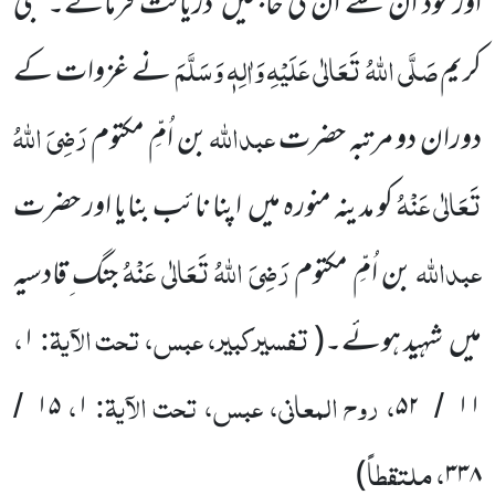
اور خود ان سے ان کی حاجتیں
دریافت فرماتے۔ نبی
صَلَّی اللّٰہُ تَعَالٰی عَلَیْہِ
وَاٰلِہٖ وَسَلَّمَ
کریم
نے غزوات کے
عبداللّٰہ
رَضِیَ اللّٰہُ
دوران دو مرتبہ حضرت
بن اُمِّ مکتوم
تَعَالٰی عَنْہُ
کو مدینہ منورہ میں
اپنا نائب بنایا اور حضرت
عبداللّٰہ
رَضِیَ اللّٰہُ تَعَالٰی عَنْہُ
بن اُمِّ مکتوم
جنگ ِقادسیہ
تفسیرکبیر، عبس، تحت الآیۃ:
،
میں
شہید ہوئے۔
(
۱
، روح المعانی، عبس، تحت الآیۃ:
،
۱۵
۱
۵۲
۱۱
/
/
، ملتقطاً
)
۳۳۸