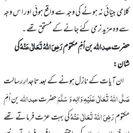
کلامی بینائی نہ ہونے کی وجہ سے واقع ہوئی اور ا س وجہ
سے وہ مزید نرمی کئے جانے کے مستحق تھے ۔
عبداللّٰہ
رَضِیَ اللّٰہُ تَعَالٰی عَنْہُ
حضرت
بن اُمِّ مکتوم
کی
شان:
ان آیات کے نازل ہونے کے بعد تاجدارِ رسالت
صَلَّی اللّٰہُ تَعَالٰی عَلَیْہِ وَاٰلِہ وَ سَلَّمَ
عبداللّٰہ
حضرت
بن اُمِّ
رَضِیَ اللّٰہُ تَعَالٰی عَنْہُ
مکتوم
کی بہت عزت فرماتے تھے