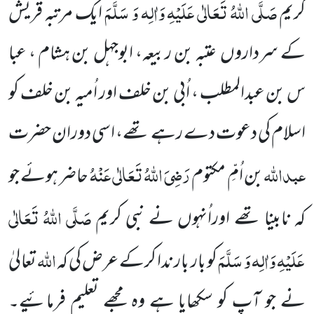
صَلَّی اللّٰہُ تَعَالٰی عَلَیْہِ وَاٰلِہ وَ سَلَّمَ
کریم
ایک مرتبہ قریش
کے سرداروں
عتبہ بن
ربیعہ، ابوجہل بن ہشام ، عبا
س بن عبدالمطلب ، اُبی بن خلف اور اُمیہ بن خلف کو
اسلام کی دعوت دے رہے تھے، اسی
دوران حضرت
عبداللّٰہ
رَضِیَ اللّٰہُ تَعَالٰی عَنْہُ
بن اُمِّ مکتوم
حاضر ہوئے جو
صَلَّی اللّٰہُ تَعَالٰی
کہ نابینا تھے اوراُنہوں نے نبی کریم
عَلَیْہِ وَاٰلِہ وَ
سَلَّمَ
اللّٰہ
کو بار بار ندا کرکے عرض کی کہ
تعالیٰ
نے جو آپ کو سکھایا ہے وہ مجھے تعلیم فرمائیے۔