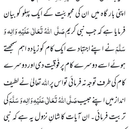
اپنی بار گاہ میں
ان کی محبوبیّت کے ایک پہلو کو بیان
صَلَّی
اللّٰہُ تَعَالٰی عَلَیْہِ وَاٰلِہ وَ
فرمایا
ہے کہ جب نبی کریم
سَلَّمَ
نے اپنے اجتہاد سے ایک کام کو زیادہ اہم سمجھتے
ہوئے اسے دوسرے کام پر فَوقِیَّت دی اور دوسرے
اللّٰہ
کام کی طرف توجہ نہ فرمائی تواس پر
تعالیٰ نے لطیف
صَلَّی اللّٰہُ تَعَالٰی عَلَیْہِ وَاٰلِہ وَ سَلَّمَ
انداز میں
اپنے حبیب
کی
تربیت
فرمائی۔ ان آیات کا
شانِ نزول یہ ہے کہ نبی