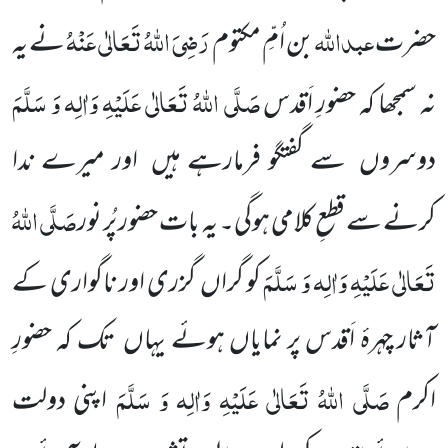
عبداللّٰہ
رَضِیَ اللّٰہُ تَعَالٰی عَنْہُ
حضرت
بن اُمِّ مکتوم
نے یہ
صَلَّی اللّٰہُ تَعَالٰی عَلَیْہِ وَاٰلِہ وَ سَلَّمَ
نہ سمجھا کہ حضورِ اَقدس
دوسروں
سے گفتگو فرمارہے ہیں
اور میرے ندا
صَلَّی اللّٰہُ
کرنے سے قطعِ کلامی ہوگی۔ یہ بات حضور پُر نور
تَعَالٰی عَلَیْہِ وَاٰلِہ وَ سَلَّمَ
کو گراں
گزری
اور ناگواری
کے
آثار چہرۂ اَقدس پر نمایاں ہوئے یہاں
تک کہ حضورِ
صَلَّی اللّٰہُ تَعَالٰی عَلَیْہِ وَاٰلِہ وَ سَلَّمَ
اکرم
اپنی
دولت