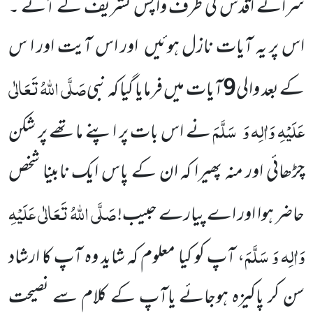
سرائے اقدس کی
طرف واپس تشریف لے آئے ۔
اس پر یہ آیات نازل ہوئیں
اور اس آیت اور ا س
صَلَّی اللّٰہُ تَعَالٰی
کے بعد والی
9
آیات میں فرمایا گیا
کہ نبی
عَلَیْہِ وَاٰلِہ وَ
سَلَّمَ
نے اس بات پر اپنے ماتھے
پر شکن
چڑھائی اور منہ پھیرا کہ ان کے پاس ایک نابینا
شخص
صَلَّی اللّٰہُ تَعَالٰی عَلَیْہِ
حاضر ہوا اور اے پیارے حبیب!
وَاٰلِہ وَ سَلَّمَ
، آپ کو کیا معلوم کہ شاید وہ آپ کا ارشاد
سن کر پاکیزہ ہوجائے یاآپ کے کلام سے نصیحت