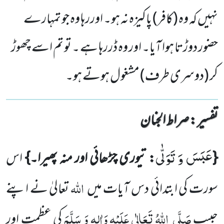
نہیں کہ وہ (کافر) پاکیزہ نہ ہو۔ اوررہا وہ جو تمہارے
حضور دوڑتا ہوا آیا۔ اور وہ ڈررہا ہے ۔ تو تم اسے چھوڑ
کر (دوسری طرف) مشغول ہوتے ہو۔
تفسیر : ‎صراط الجنان
عَبَسَ وَ تَوَلّٰى
{
: تیوری چڑھائی اور منہ پھیرا۔}
اس
اللّٰہ
سورت کی ابتدائی دس آیات میں
تعالیٰ نے اپنے
صَلَّی
اللّٰہُ تَعَالٰی عَلَیْہِ وَاٰلِہ وَ سَلَّمَ
حبیب
کی عظمت اور