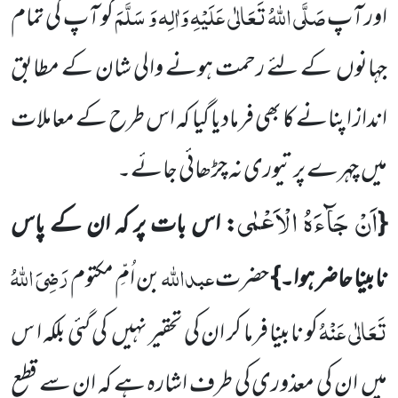
صَلَّی اللّٰہُ تَعَالٰی عَلَیْہِ وَاٰلِہ وَ سَلَّمَ
اور آپ
کو آپ کی تمام
جہانوں
کے لئے رحمت ہونے والی شان کے مطابق
انداز اپنانے کا بھی فرمادیا گیا کہ اس طرح کے معاملات
میں
چہرے پر تیوری نہ چڑھائی جائے۔
اَنْ جَآءَهُ الْاَعْمٰى
{
: اس بات پر کہ ان کے پاس
عبداللّٰہ
رَضِیَ اللّٰہُ
نابینا حاضر ہوا۔}
حضرت
بن اُمِّ مکتوم
تَعَالٰی عَنْہُ
کو نابینا فرما کر ان کی تحقیر نہیں
کی گئی بلکہ ا س
میں
ان کی معذوری کی طرف اشارہ ہے کہ ان سے قطعِ