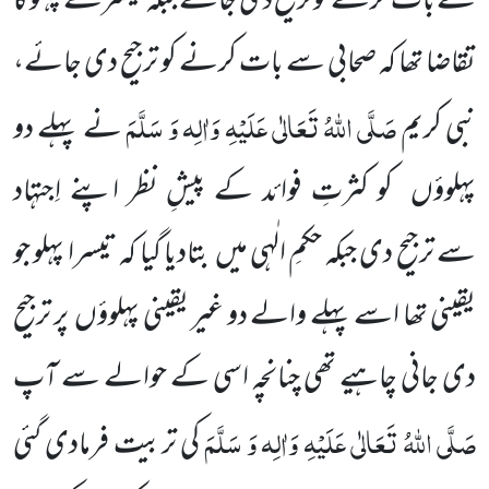
سے بات کرنے کو ترجیح دی جائے جبکہ تیسرے پہلو کا
تقاضا تھا کہ صحابی سے بات کرنے کو ترجیح دی جائے،
صَلَّی اللّٰہُ تَعَالٰی عَلَیْہِ وَاٰلِہ وَ سَلَّمَ
نبی کریم
نے پہلے دو
پہلوؤں
کو کثرتِ فوائد کے پیشِ نظر اپنے اِجتہاد
سے
ترجیح دی جبکہ حکمِ
الٰہی میں
بتادیا گیا کہ تیسرا پہلو جو
یقینی تھا اسے پہلے والے دو غیر یقینی پہلوؤں
پر ترجیح
دی جانی چاہیے تھی چنانچہ اسی کے
حوالے سے آپ
صَلَّی اللّٰہُ تَعَالٰی عَلَیْہِ وَاٰلِہ وَ سَلَّمَ
کی تربیت فرمادی گئی