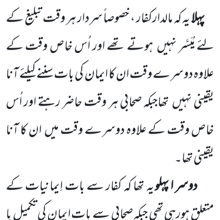
پہلا
یہ کہ مالدارکفار ، خصوصاً سردار ہر وقت تبلیغ کے
لئے مُیَسَّر نہیں
ہوتے تھے اور اُس خاص وقت کے
علاوہ دوسرے وقت ان کا ایمان کی بات سننے کیلئے آنا
یقینی نہیں
تھاجبکہ صحابی ہر وقت حاضر رہتے اور اُس
خاص وقت کے علاوہ دوسرے وقت میں
ان کا آنا
یقینی تھا۔
دوسر ا پہلو
یہ تھا کہ کفار سے بات اِیمانیات کے
متعلق ہورہی تھی جبکہ صحابی سے بات ایمان کی تکمیل یا