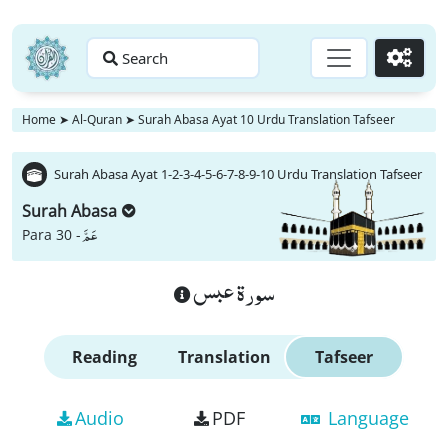
Search
Go
Home
➤
Al-Quran
➤
Surah Abasa Ayat 10 Urdu Translation Tafseer
Surah Abasa Ayat 1-2-3-4-5-6-7-8-9-10 Urdu Translation Tafseer
Surah Abasa
عَمَّ
Para 30 -
سورة عبس
Reading
Translation
Tafseer
Audio
PDF
Language