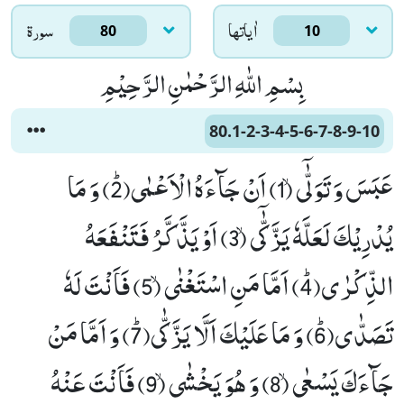
اٰياتها
سورۃ
80
10
بِسْمِ اللّٰهِ الرَّحْمٰنِ الرَّحِیْمِ
80.1-2-3-4-5-6-7-8-9-10
عَبَسَ وَ تَوَلّٰۤىۙ (1) اَنْ جَآءَهُ الْاَعْمٰىﭤ(2) وَ مَا
یُدْرِیْكَ لَعَلَّهٗ یَزَّ كّٰۤىۙ (3) اَوْ یَذَّكَّرُ فَتَنْفَعَهُ
الذِّكْرٰىﭤ(4) اَمَّا مَنِ اسْتَغْنٰىۙ (5) فَاَنْتَ لَهٗ
تَصَدّٰىﭤ(6) وَ مَا عَلَیْكَ اَلَّا یَزَّ كّٰىﭤ(7) وَ اَمَّا مَنْ
جَآءَكَ یَسْعٰىۙ (8) وَ هُوَ یَخْشٰىۙ (9) فَاَنْتَ عَنْهُ