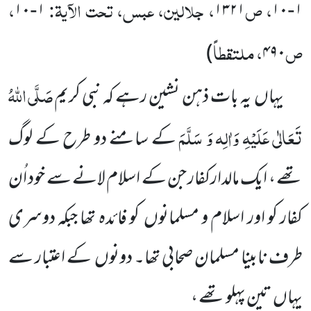
، ص
، جلالین، عبس، تحت الآیۃ:
،
۱۰
۱
۱۳۲۱
۱۰
۱
-
-
ص
، ملتقطاً
)
۴۹۰
صَلَّی اللّٰہُ
یہاں
یہ بات ذہن نشین رہے کہ نبی کریم
تَعَالٰی عَلَیْہِ وَاٰلِہ وَ سَلَّمَ
کے سامنے دو طرح کے لوگ
تھے ، ایک مالدارکفار جن کے اسلام لانے سے خود اُن
کفار کو اور اسلام و مسلمانوں
کو فائدہ تھا جبکہ دوسری
طرف نابینا مسلمان صحابی تھا۔ دونوں
کے اعتبار سے
یہاں
تین پہلو تھے ،