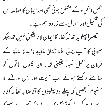
عمل وغیرہ کے متعلق ہونی تھی اور ایمان کا معاملہ اس
کی تکمیل اور اعمال سے زیادہ اہم ہے ۔
تیسرا پہلو
یہ تھا کہ کفار کا ایمان لانا یقینی نہیں
تھا جبکہ
صَلَّی اللّٰہُ
تَعَالٰی عَلَیْہِ وَاٰلِہ وَ سَلَّمَ
صحابی کا آپ
کے
فرمان پر عمل نسبتاً یقینی تھا۔ ان تینوں
باتوں
کو
سامنے رکھتے ہوئے اب آیت اور اس واقعے کا
مفہوم سمجھیں
کہ پہلے دو پہلوؤں
کا تقاضا یہ تھا کہ کفار