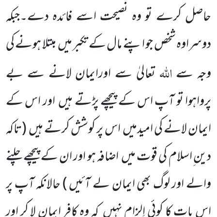
حاصل کرے تو وہ نصیحت اسے فائدہ دے۔جبکہ
دوسراوہ شخص جو اپنے مال کے تکبر
میں
مبتلا ہونے کی
اللّٰہ
وجہ سے
تعالیٰ سے اورایمان لانے
سے بے
پرواہوا تو آپ اس کے پیچھے پڑتے ہیں
اور اس کے
ایمان لانے کی امیدمیں
اس پر کوشش کرتے ہیں
(تاکہ
دین ِاسلام کی قوت میں
اضافہ ہو اور ان کے پیچھے چلنے
والے اور لوگ بھی ایمان لے آئیں )
حالانکہ آپ پر
اس بات کا کوئی اِلزام نہیں
کہ وہ کافر ایمان لا کر اور