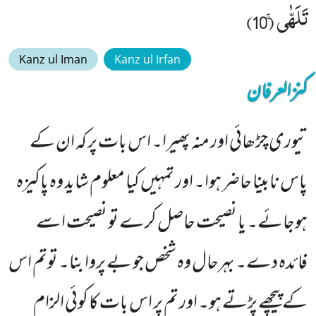
تَلَهّٰىۚ (10)
Kanz ul Iman
Kanz ul Irfan
کنزالعرفان
تیوری چڑھائی اور منہ پھیرا۔ اس بات پر کہ ان کے
پاس نابینا حاضر ہوا۔ اور تمہیں کیا معلوم شاید وہ پاکیزہ
ہوجائے۔ یا نصیحت حاصل کرے تو نصیحت اسے
فائدہ دے۔ بہرحال وہ شخص جو بے پروا بنا۔ توتم اس
کے پیچھے پڑتے ہو۔ اور تم پر اس بات کا کوئی الزام