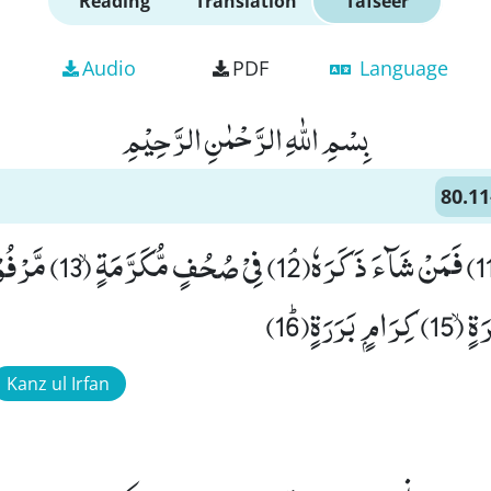
Reading
Translation
Tafseer
Audio
PDF
Language
بِسْمِ اللّٰهِ الرَّحْمٰنِ الرَّحِیْمِ
80.11
كَلَّاۤ اِنَّهَا تَذْكِرَةٌۚ (11) فَمَنْ ش
Kanz ul Irfan