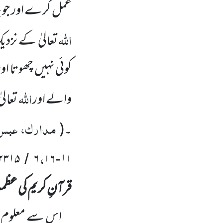
عمل کرے اور جو 
اللّٰہ
تعالیٰ کے نزد
کوئی نہیں
چھوتا اور
اللّٰہ
والے اور
تعالی
مدارک، عبس، 
۔
(
،
۲۳۱۵
۶
۱۶
۱۱
/
-
قرآنِ کریم کی عظ
اس سے معلوم ہو