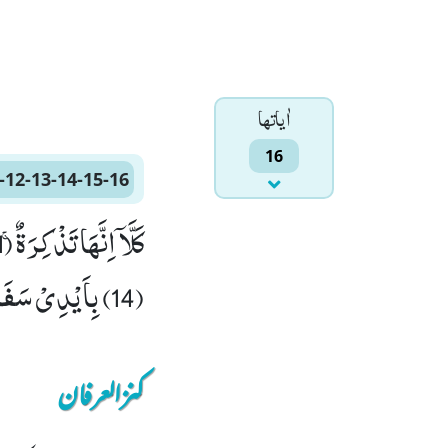
اٰياتها
16
-12-13-14-15-16
(14) بِاَیْدِیْ سَفَرَةٍۙ (15) كِرَامٍۭ بَرَرَةٍﭤ(16)
کنزالعرفان