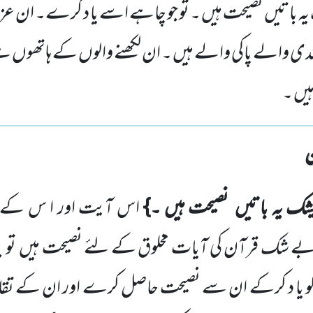
 یہ باتیں نصیحت ہیں ۔ تو جو چاہے اسے یا د کرے۔ ان
لندی والے پاکی والے ہیں ۔ ان لکھنے والوں کے ہاتھوں
ہیں ۔
شک یہ باتیں
نصیحت ہیں ۔}
اس آیت اور ا س کے بع
 بے شک قرآن کی آیات مخلوق کے لئے نصیحت ہیں
تو 
و یا د کرکے ان سے نصیحت حاصل کرے اور ان کے تق