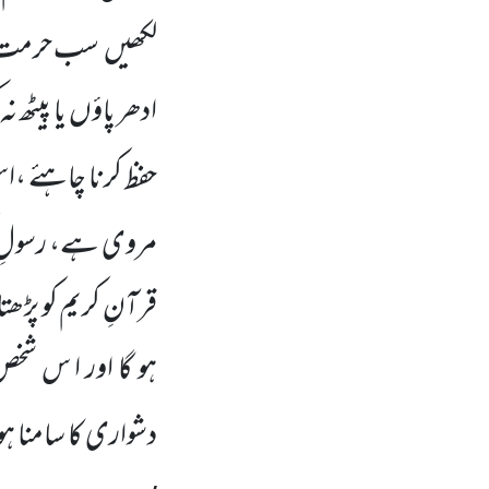
لکھیں
سب حرمت 
ادھر پاؤں
یا پیٹھ 
حفظ کرنا چاہئے 
مروی ہے، رسولِ 
قرآنِ
کریم کو پڑھ
ہو گا اور ا س شخ
دشواری کا سامنا ہ