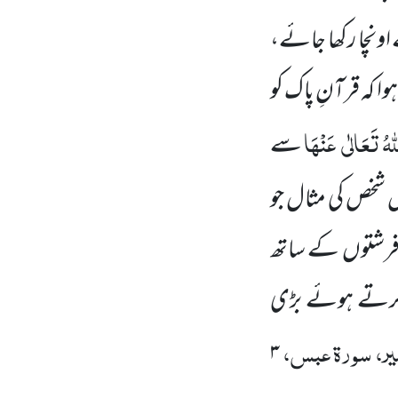
 اونچا رکھا جائے،
ا کہ قرآنِ پاک کو
ّٰہُ تَعَالٰی
عَنْہَا
سے
س شخص کی مثال جو
 فرشتوں
کے ساتھ
ن کرتے ہوئے بڑی
یر، سورۃ عبس،
۳