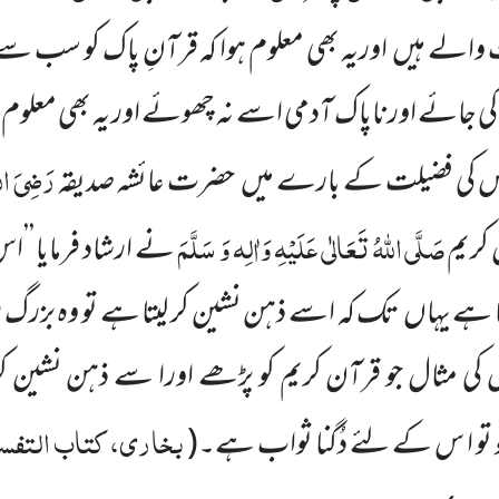
والے ہیں
اوریہ بھی معلوم ہوا کہ قرآنِ پاک کو سب سے
نہ کی جائے اورناپاک آدمی اسے نہ چھوئے اور یہ بھی معلوم ہو
رَضِیَ الل
،اس کی فضیلت کے بارے میں
حضرت عائشہ صدیقہ
صَلَّی اللّٰہُ
تَعَالٰی عَلَیْہِ وَاٰلِہ وَ سَلَّمَ
کریم
نے ارشاد فرمایا ’’ا
تا ہے یہاں
تک کہ اسے ذہن نشین کر لیتا ہے تو وہ بزرگ
ص کی مثال جو قرآن کریم کو پڑھے اورا سے ذہن نشی
بخاری، کتاب التفس
و تو ا س کے لئے دُگنا ثواب ہے۔
(