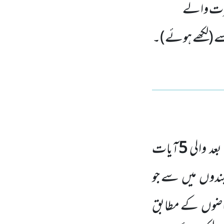
 عزت والے
 سے (لکھے ہوئے)۔
د والی
5
آیات
بندوں
میں
سے جو
اضوں
کے مطابق