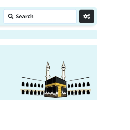
Search
Go