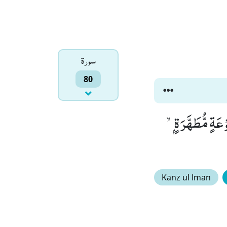
سورۃ
80
َآءَ ذَكَرَهٗﭥ(12) فِیْ صُحُفٍ مُّكَرَّمَةٍۙ (13) مَّرْفُوْعَةٍ مُّطَهَّرَةٍۭۙ
Kanz ul Iman