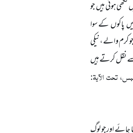
ں
لکھی ہوئی ہیں
جو
یں
پاکوں
کے سوا
و کرم والے ،نیکی
 سے نقل کرتے ہیں
س، تحت الآیۃ:
 جائے اور جو لوگ