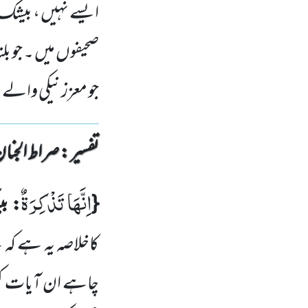
ایسے نہیں ، بیشک
صحیفوں میں ۔ جو ب
جو معزز نیکی والے 
تفسیر : ‎صراط الجنان
اِنَّهَا تَذْكِرَةٌ
{
: بی
کاخلاصہ یہ ہے کہ
چاہے ان آیات ک