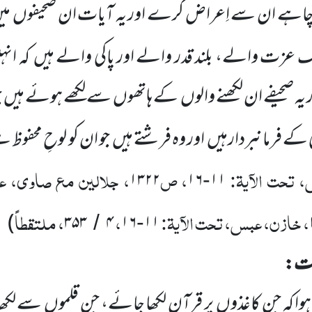
چاہے ان سے اِعراض کرے اور یہ آیات ان صحیفوں
می
یک عزت والے، بلند قدر والے اور پاکی والے ہیں
کہ انہ
 یہ صحیفے ان
لکھنے والوں
کے ہاتھوں
سے لکھے ہوئے ہیں ج
ٰ کے فرمانبردارہیں
اور وہ فرشتے ہیں
جو ان کو لوحِ محفوظ
تحت الآیۃ:
، ص
، جلالین مع صاوی، عب
۱۳۲۲
۱۶
۱۱
-
، خازن، عبس، تحت الآیۃ:
،
، ملتقطاً
)
۳۵۳
۴
۱۶
۱۱
/
-
مت
:
ا کہ جن کاغذوں
پر قرآن لکھا جائے، جن قلموں
سے لکھا