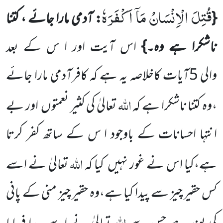
قُتِلَ الْاِنْسَانُ مَاۤ اَكْفَرَهٗ
{
: آدمی مارا جائے ، کتنا
ناشکرا ہے وہ۔}
اس آیت
اور ا س کے بعد
والی
5
آیات کاخلاصہ یہ ہے کہ کافرآدمی مارا جائے
اللّٰہ
،وہ کتنا ناشکرا ہے کہ
تعالیٰ کی کثیر نعمتوں
اور بے
انتہا احسانات کے باوجود ا س کے ساتھ
کفر کرتا
اللّٰہ
ہے،کیا اس نے غور نہیں
کیا کہ
تعالیٰ نے اسے
کس حقیر چیز سے پیدا کیا ہے،وہ
حقیر چیز منی کے پانی
اللّٰہ