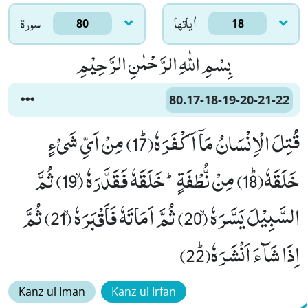
اٰياتها
سورۃ
80
18
بِسْمِ اللّٰهِ الرَّحْمٰنِ الرَّحِیْمِ
80.17-18-19-20-21-22
قُتِلَ الْاِنْسَانُ مَاۤ اَكْفَرَهٗﭤ(17) مِنْ اَیِّ شَیْءٍ
خَلَقَهٗﭤ(18) مِنْ نُّطْفَةٍؕ-خَلَقَهٗ فَقَدَّرَهٗۙ (19) ثُمَّ
السَّبِیْلَ یَسَّرَهٗۙ (20) ثُمَّ اَمَاتَهٗ فَاَقْبَرَهٗۙ (21) ثُمَّ
اِذَا شَآءَ اَنْشَرَهٗﭤ(22)
Kanz ul Iman
Kanz ul Irfan