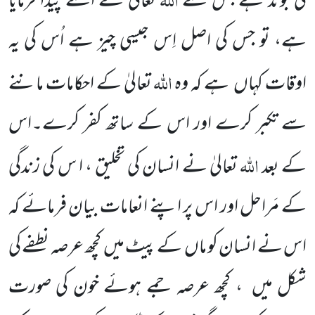
کی بوند
ہے جس سے
تعالیٰ نے اسے پیدا فرمایا
ہے، تو جس کی اصل اِس جیسی چیز ہے اُس کی یہ
اللّٰہ
اوقات کہاں
ہے کہ وہ
تعالیٰ کے احکامات ماننے
سے تکبر کرے اور اس کے ساتھ کفر کرے۔اس
اللّٰہ
کے بعد
تعالیٰ نے انسان کی تخلیق ، ا س کی زندگی
کے مَراحل اور اس پر اپنے انعامات بیان فرمائے کہ
اس نے انسان کو ماں
کے پیٹ میں
کچھ عرصہ نطفے کی
شکل میں
، کچھ عرصہ جمے ہوئے خون کی صورت