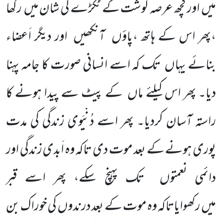
میں
اور کچھ عرصہ گوشت کے ٹکڑے کی شان میں
رکھا
،پھر اس کے ہاتھ ،پاؤں
آنکھیں
اور دیگر اَعضاء
بنائے یہاں
تک کہ اسے انسانی صورت کا جامہ پہنا
دیا۔ پھر اس کیلئے ماں
کے پیٹ سے پیدا ہونے کا
راستہ آسان کردیا۔ پھر اسے دُنْیَوی زندگی کی مدت
پوری ہونے کے بعد موت دی تاکہ وہ اَبدی زندگی اور
دائمی نعمتوں
تک پہنچ سکے، پھر اسے قبر
میں
رکھوایاتاکہ وہ موت کے بعد درندوں
کی خوراک بن