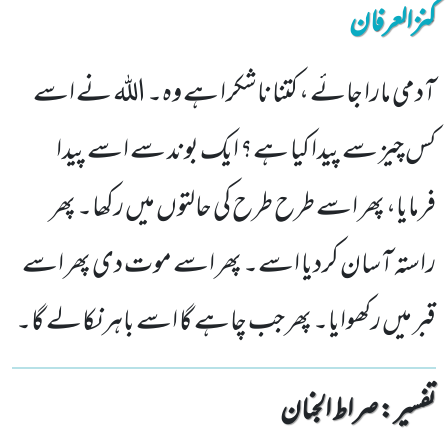
کنزالعرفان
آدمی مارا جائے ، کتنا ناشکرا ہے وہ۔ اللہ نے اسے
کس چیز سے پیدا کیا ہے؟ ایک بوند سے اسے پیدا
فرمایا، پھر اسے طرح طرح کی حالتوں میں رکھا۔ پھر
راستہ آسان کردیا اسے۔ پھر اسے موت دی پھر اسے
قبر میں رکھوایا۔ پھر جب چاہے گا اسے باہر نکالے گا۔
تفسیر : ‎صراط الجنان