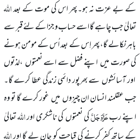
اللّٰہ
کے بے عزت نہ ہو۔پھر اس
کی موت کے بعد
تعالیٰ جب چاہے گا اسے حساب و جزا کے لئے قبر سے
باہر نکالے گا،پھر اِس کے بعد اُس
کے
مومن ہونے
کی صورت میں
اپنے فضل سے اسے نعمتوں
،لذتوں
اور آسائشوں
سے بھرپور دائمی زندگی عطا کرے گا۔
جب عقلمند انسان ان چیزوں
میں
غور کرے گا تو وہ
عَزَّوَجَلَّ
اللّٰہ
اپنے رب
کی نعمتوں
کی ناشکری اور
تعالیٰ
اللّٰہ
کے ساتھ کفر کرنے کی قباحت کو جان لے گا اور