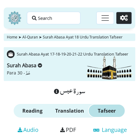
Search
Go
Home
➤
Al-Quran
➤
Surah Abasa Ayat 18 Urdu Translation Tafseer
Surah Abasa Ayat 17-18-19-20-21-22 Urdu Translation Tafseer
Surah Abasa
عَمَّ
Para 30 -
سورة عبس
Reading
Translation
Tafseer
Audio
PDF
Language