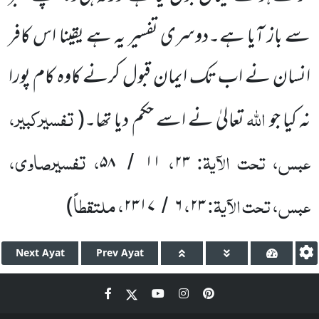
سے باز آیا ہے۔دوسری تفسیر یہ ہے یقینا اس کافر
انسان نے اب تک ایمان قبول کرنے کاوہ کام پورا
اللّٰہ
تفسیرکبیر،
نہ کیا جو
تعالیٰ نے اسے حکم دیا تھا۔
(
عبس، تحت الآیۃ:
،
، تفسیرصاوی،
۵۸
۱۱
۲۳
/
عبس، تحت الآیۃ:
،
، ملتقطاً
)
۲۳۱۷
۶
۲۳
/
Next
Ayat
Prev
Ayat