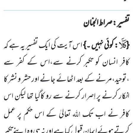
تفسیر : ‎صراط الجنان
كَلَّا
{
: کوئی نہیں ۔}
اس آیت کی ایک تفسیر یہ ہے کہ
کافر انسان کو تکبر کرنے سے،اس کے کفر سے
،توحید،مرنے کے بعد اٹھائے جانے اور حشر و نشر کا
انکار کرنے پر اِصرار کرنے سے رو کاگیا تھا لیکن اس
اللّٰہ
کافر نے اب تک
تعالیٰ کے اس حکم پر عمل
کرتے ہوئے ایمان قبول کیا ہے اور نہ ہی وہ اپنے تکبر