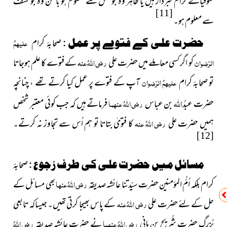
صوفیائے کرام خبردار ہیں یا ظاہر وہ جو نقْل سے معلوم ہو باطن وہ جو کشْف
[11]
سے معلوم ہو۔
حضرت علی کے فتوے پر عمل :
صحابۂ کرام
علیہمُ
الرّضوان
کو اگر کسی معاملے میں حضرت علی
رضی اللہُ عنہ
کے فتوے کا علم ہوجاتا
تو صحابۂ کرام
علیہمُ الرّضوان
آپ کے فتوے پر عمل کیا کرتے تھے ، چنانچہ
اللہ
حضرت عبدُ
بن عباس
رضی اللہُ عنہما
فرماتے ہیں کہ جب کوئی معتبر شخص
ہمیں حضرت علی
رضی اللہُ عنہ
کا فتویٰ بتاتا تو ہم اُس سے تجاوز نہ کرتے۔
[12]
مسائل میں حضرت علی کی طرف رُجوع :
صحابۂ
کرام بلکہ اُمُّ المؤمنین حضرت سیّدتنا عائشہ صدیقہ
رضی اللہُ عنہا
بھی مسائل کے
حل کے لئے حضرت علی
رضی اللہُ عنہ
کے پاس بھیجا کرتی تھیں۔ جیساکہ تابعی
بُزرگ حضرت شُریح بن ہانی
رضی اللہُ عنہما
نے حضرت عائشہ صدیقہ
رضی اللہُ