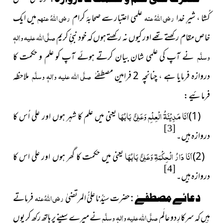
کُشا ، شیرِ خدا
رضی اللہُ عنہ
علمی اعتبار سے صحابۂ کرام
رضی اللہُ عنہم
میں ایک
خاص مقام رکھتے تھے اور کیوں نہ رکھتے ہوں کہ خود نبیِّ کریم
صلَّی اللہ علیہ واٰلہٖ
وسلَّم
نے آپ کی علمی شان بیان کرتے ہوئے آپ کو علم و حکمت کا
دروازہ فرمایا ہے ، چنانچہ 2 فرامینِ مصطفےٰ
صلَّی اللہ علیہ واٰلہٖ وسلَّم
ملاحظہ
فرمائیے :
اَنَا مَدِیْنَۃُ الْعِلْمِ وَعَلِیٌّ بَابُھَا
(1)
یعنی میں علم کا شہر ہوں اور علی اُس کا
[3]
دروازہ ہیں۔
اَنَا دَارُ الْحِکْمَۃِ وَعَلِیٌّ بَابُھَا
(2)
یعنی میں حکمت کا گھر ہوں اور علی اس کا
[4]
دروازہ ہیں۔
دعائے مصطفےٰ :
حضرت سیّدُنا علیُّ المرتضیٰ
رضی اللہُ عنہ
فرماتے
ہیں کہ سرکارِ دو عالَم
صلَّی اللہ علیہ واٰلہٖ وسلَّم
نے میرے سینے پر ہاتھ رکھ کر یوں