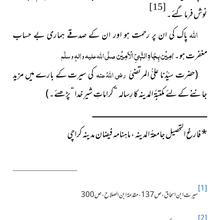
[15]
نوش فرما گئے۔
اللہ
پاک کی ان پر رحمت ہو اور ان کے صدقے ہماری بے حساب
اٰمِیْن بِجَاہِ النَّبیِّ الْاَمِیْن
مغفرت ہو۔
صلَّی اللہ علیہ واٰلہٖ وسلَّم
(حضرت سیّدُنا علیُّ المرتضیٰ
رضی اللہُ عنہ
کی سیرت کے بارے میں مزید
جاننے کے لئے مکتبۃُ المدینہ کا رِسالہ “ کراماتِ شیرِ خدا “ پڑھئے۔ )
ــــــــــــــــــــــــــــــــــــــــــــــــــــــــــــــــــــــــــــــ
*
فارغ التحصیل جامعۃُ المدینہ ، ماہنامہ فیضان مدینہ کراچی
[1]
سیرتِ ابن اسحاق ، ص137 ، مقدمۃ ابن الصلاح ، ص300
[2]