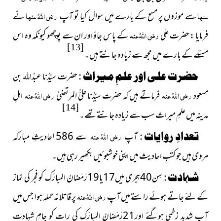
عنہا
سے موزوں پر مسح کے بارے میں سوال کیا تو آپ
رضی اللہُ عنہا
نے
فرمایا : حضرت علی
رضی اللہُ عنہ
کے پاس جاؤ اور ان سے پوچھو کیونکہ وہ اس
[13]
مسئلے کے بارے میں مجھ سے زیادہ جانتے ہیں۔
اللہ
حضرت علی اور علمِ میراث :
حضرت سیّدُنا عبدُ
بن
مسعود
رضی اللہُ عنہ
فرماتے ہیں کہ حضرت سیّدُنا علیُّ المرتضیٰ
رضی اللہُ عنہ
اہلِ
[14]
مدینہ میں علمِ میراث سب سے زیادہ جانتے تھے۔
تعدادِ روایات :
آپ
رضی اللہُ عنہ
سے
586 احادیثِ مبارکہ
مروی ہیں جو کتبِ احادیث میں اپنی خوشبوئیں بکھیر رہی ہیں۔
شہادت :
سِن40ہجری میں17یا19رَمَضانُ المبارَک کو فجر کی نماز
کے لئے جاتے ہوئے راستے میں آپ
رضی اللہُ عنہ
پر قاتلانہ حملہ ہوا جس میں
آپ شدید زخمی ہوگئے اور21رَمَضانُ المبارَک کی رات کو جامِ شہادت