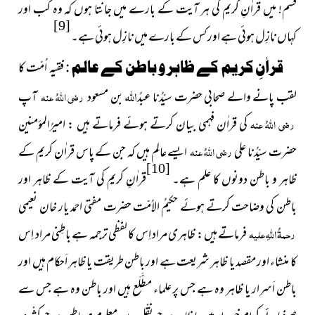
قسم! میں قراٰنِ کریم کی ہر آیت کے بارے میں جانتا ہوں کہ وہ کب اور
[9]
کہاں نازِل ہوئی ہے اور کس کے بارے میں نازِل ہوئی ہے۔
قراٰنِ کریم کے ظاہر و باطن کے عالم :
فقیہِ اُمّت کا
اللہ
لقب پانے والے صحابی حضرت سیّدُنا عبدُ
بن مسعود
رضی اللہُ عنہ
آپ
رضی اللہُ عنہ
کی قراٰن فہمی بیان کرتے ہوئے فرماتے ہیں : امیرُالمؤمنین
حضرت سیّدُنا علی
رضی اللہُ عنہ
ایسے عالِم ہیں کہ جن کے پاس قراٰنِ کریم کے
[10]
ظاہر و باطن دونوں کا علم ہے۔
قراٰنِ کریم کی آیت کے ظاہر اور
باطن کی وضاحت کرتے ہوئے حکیمُ الاُمّت حضرت مفتی احمد یار خان نعیمی
رحمۃُ اللہِ علیہ
فرماتے ہیں : ظاہری مراد اِس کا لفظی ترجمہ ہے باطِنی مراد اِس
کا منشاء اور مقصد یا ظاہر شریعت ہے اور باطن طریقت یا ظاہر اَحکام ہیں اور
باطن اَسرار یا ظاہر وہ ہے جس پر علماء مطَّلَع ہیں اور باطن وہ ہے جس سے