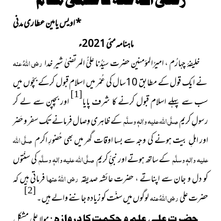
*
اویس یامین عطاری مدنی
ماہنامہ مئی 2021ء
خلیفۂ چہارُم ، امیرُالمؤمنین حضرت سیّدُنا علیُّ المرتضیٰ شیرِ خدا
رضی اللہُ عنہ
نے ایک قول کے مطابق 10سال کی عُمْر میں اسلام قبول کرکے بچّوں میں
[1]
سب سے پہلے اسلام قبول کرنے کا شرف پایا
اور بچپن سے لے کر
رسولِ کریم
صلَّی اللہ علیہ واٰلہٖ وسلَّم
کے ظاہری وِصال فرمانے تک سفر و حَضر
اور اہلِ بیت ہونے کی وجہ سے بسا اوقات گھر میں بھی حُضورِ اکرم
صلَّی اللہ
علیہ واٰلہٖ وسلَّم
کے ساتھ ہوتے اور نبیِّ کریم
صلَّی اللہ علیہ واٰلہٖ وسلَّم
کی سنّتوں
کو دل و جان سے اپناتے ، حضرت عائشہ صدیقہ
رضی اللہُ عنہا
فرماتی ہیں کہ
[2]
حضرت علی
رضی اللہُ عنہ
لوگوں میں سنّت کو زیادہ جاننے والے ہیں۔
حضرت علی علم و حکمت کا دروازہ :
مولا علی مشکل