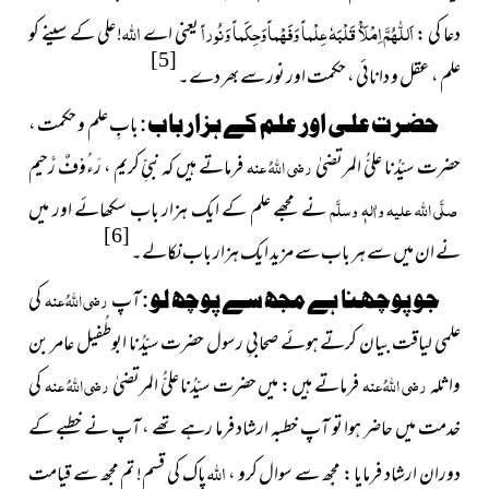
اَللّٰهُمَّ اِمْلَأْ قَلْبَهٗ عِلْماً وَفَهْماً وَحِكَماً وَنُوراً
اللہ
دعا کی :
یعنی اے
! علی کے سینے کو
[5]
علم ، عقل و دانائی ، حکمت اور نور سے بھر دے۔
حضرت علی اور علم کے ہزار باب :
بابِ علم و حکمت ،
حضرت سیّدُنا علیُّ المرتضیٰ
رضی اللہُ عنہ
فرماتے ہیں کہ نبیِّ کریم ، رَءُوْفٌ رَّحیم
صلَّی اللہ علیہ واٰلہٖ وسلَّم
نے مجھے علم کے ایک ہزار باب سکھائے اور میں
[6]
نے ان میں سے ہر باب سے مزید ایک ہزار باب نکالے۔
جو پوچھنا ہے مجھ سے پوچھ لو :
آپ
رضی اللہُ عنہ
کی
علمی لیاقت بیان کرتے ہوئے صحابیِ رسول حضرت سیّدُنا ابوطُفیل عامر بن
واثلہ
رضی اللہُ عنہ
فرماتے ہیں : میں حضرت سیّدُنا علیُّ المرتضیٰ
رضی اللہُ عنہ
کی
خدمت میں حاضر ہوا تو آپ خطبہ ارشاد فرما رہے تھے ، آپ نے خطبے کے
اللہ
دوران ارشاد فرمایا : مجھ سے سوال کرو ،
پاک کی قسم! تم مجھ سے قیامت