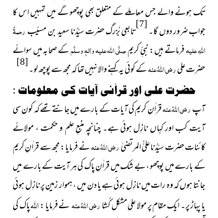
تک ہونے والے جس معاملے کے متعلق بھی پوچھو گے میں تمہیں اس کا
[7]
جواب ضرور دوں گا۔
تابعی بُزرگ حضرت سیّدُنا سعید بن مسیّب
رحمۃُ
اللہِ علیہ
فرماتے ہیں : نبیِّ کریم
صلَّی اللہ علیہ واٰلہٖ وسلَّم
کے صحابہ میں سوائے
[8]
حضرت علی
رضی اللہُ عنہ
کے کوئی یہ کہنے والا نہیں تھا کہ مجھ سے پوچھ لو۔
حضرت علی اور قراٰنی آیات کی معلومات :
آپ
رضی اللہُ عنہ
قراٰنِ کریم کی آیات کے بارے میں جانتے تھے کہ کون سی
آیت کب اور کہاں نازِل ہوئی ہے۔ چنانچہ منبعِ علم و حکمت ، مولائے
کائنات حضرت سیّدُنا علیُّ المرتضیٰ
رضی اللہُ عنہ
نے فرمایا : مجھ سے قراٰنِ کریم
کے بارے میں پوچھو ، بے شک میں قراٰنِ پاک کی ہر آیت کے بارے میں
جانتا ہوں کہ وہ رات میں نازِل ہوئی ہے یا دن میں ، ہموار زمین پر نازِل ہوئی
اللہ
یا پہاڑ پر۔ ایک مقام پر مولا علی مشکل کُشا
رضی اللہُ عنہ
نے فرمایا :
پاک کی