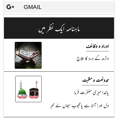
GMAIL
ماہنامہ ایک نظر میں
اوراد و وظائف
داڑھ کے درد کا علاج
حمدونعت و منقبت
یاخدا میری مغفرت فرما
دل بھرا آتا ہے یامحبوبِ سبحاں لے خبر