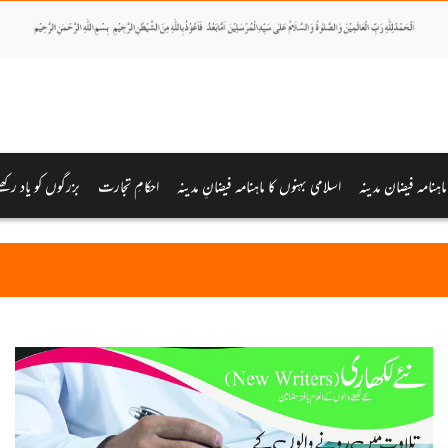
ماہنامہ فیضان مدینہ
اسلامی بہنوں کا ماہنامہ فیضانِ مدینہ
احکامِ تجارت
بزرگوں کو یاد رکھئ