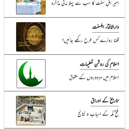
امیرِ اہلِ سنَّت کا سب سے پہلا مَدَنی مذاکرہ
دارالافتاء اہلسنت
قضا روزے کس طرح رکھے جائیں؟
اسلام کی روشن تعلیمات
اسلام میں مزدوروں کے حقوق
تاریخ کے اوراق
فتحِ مکّہ کے اسباب و نتائج