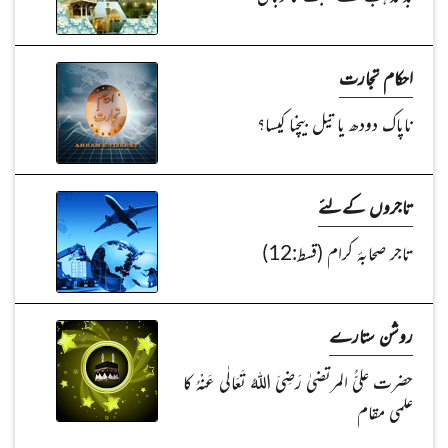
احکام تجارت
ناپاک دودھ یا تیل بیچنا کیسا؟
تاجروں کےلئے
تاجر صحابۂ کرام (قسط:12)
روشن ستارے
حضرت علیُّ المرتضیٰ رَضِیَ اللہُ تَعَالٰی عَنْہُ کا
علمی مقام