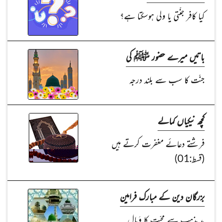
کیا کافر جنّتی یا ولی ہوسکتا ہے؟
باتیں میرے حضور ﷺ کی
جنّت کا سب سے بلند درجہ
کچھ نیکیاں کمالے
فرشتے دعائے مغفرت کرتے ہیں
(قسط:01)
بزرگان دین کے مبارک فرامین
بد مذہب سے محبّت کا وَبال