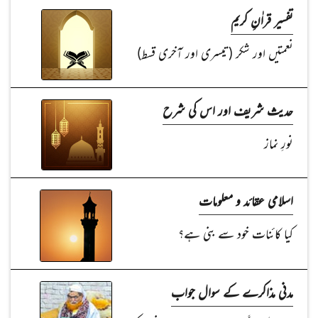
تفسیر قراٰنِ کریم
نعمتیں اور شکر (تیسری اور آخری قسط)
حدیث شریف اور اس کی شرح
نورِ نماز
اسلامی عقائد و معلومات
کیا کائنات خود سے بنی ہے؟
مدنی مذاکرے کے سوال جواب