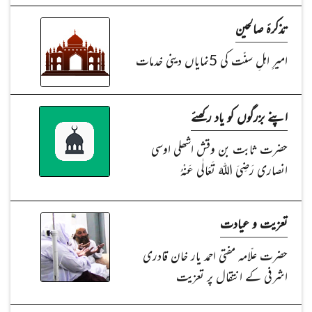
تذکرۂ صالحین
امیرِ اہلِ سنّت کی 5نمایاں دینی خدمات
اپنے بزرگوں کو یاد رکھئے
حضرت ثابت بن وقش اشھلی اوسی
انصاری رَضِیَ اللہُ تَعَالٰی عَنْہُ
تعزیت و عیادت
حضرت علّامہ مفتی احمد یار خان قادری
اشرفی کے انتقال پر تعزیت