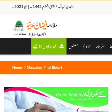
رَمَضانُ المبارَک / شَوَّالُ المُکرَّم 1442 ھ | مئی 2021 ء
ے
سفر نامہ
آرکائیو
مصنفین
شمارہ ڈاؤن لوڈ کیجئے
Home
Magazine
nai likhari