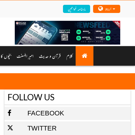
اردو
ماہنامہ خواتین
کلام
قرآن و حدیث
امیرِ اہلسنت
بچّوں کا 
FOLLOW US
FACEBOOK
TWITTER