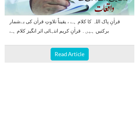
قراٰنِ پاک اللہ کا کلام ہے ، یقیناً تلاوتِ قراٰن کی بےشمار
برکتیں ہیں۔ قراٰنِ کریم انتہائی اثر انگیز کلام ہے
Read Article