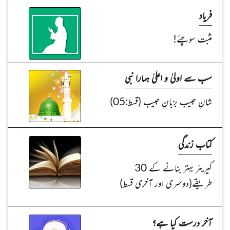
فریاد
مثبت سوچئے!
سب سے اولیٰ و اعلیٰ ہمارا نبی
شانِ حبیب بزبانِ حبیب (قسط:05)
کتاب زندگی
کیریئر بہتر بنانے کے 30
طریقے(دوسری اور آخری قسط)
آخر درست کیا ہے؟