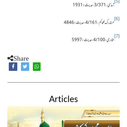
[5]
ترمذی، 3/371، حدیث:1931
[6]
مستدرک للحاکم،4/161، حدیث:4846
[7]
بخاری، 4/100، حدیث: 5997
Share
Articles