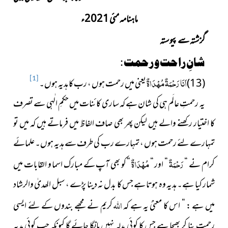
ماہنامہ مئی 2021ء
گزشتہ سے پیوستہ
شانِ راحت و رحمت :
اَنَا رَحْمَةٌ مُهْدَاةٌ
(13)
یعنی میں رحمت ہوں ، رب کا ہدیہ ہوں۔
[1]
یہ رحمتِ عالَم ہی کی شان ہے کہ ساری کائنات میں حکمِ الٰہی سے تصرف
کا اختیار رکھنے والے ہیں لیکن پھر بھی صاف الفاظ میں فرماتے ہیں کہ میں تو
تمہارے لئے رحمت ہوں ، تمہارے رب کی طرف سے ہدیہ ہوں۔ علمائے
رَحْمَةٌ
مُهْدَاةٌ
کرام نے “
“ اور “
“ کو بھی آپ کے مبارک اسما و القابات میں
شمار کیا ہے۔ ہدیہ وہ ہوتا ہے جس کا بدل نہ دینا پڑے ، سبل الھدیٰ والرشاد
اللہ
میں ہے : “ اس کا معنیٰ یہ ہے کہ
کریم نے مجھے بندوں کے لئے ایسی
رحمت بنا کر بھیجا ہے جس کا کوئی بدلہ نہیں مانگا جائے گا کیونکہ جب کوئی ہدیہ