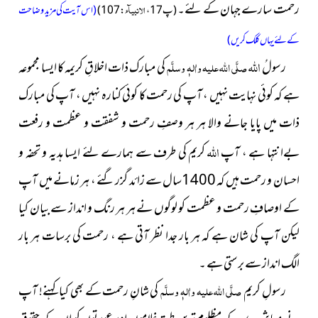
رحمت سارے جہان کے لئے۔
الانبیآء
(پ17 ،
: 107)
(اس آیت کی مزید وضاحت
کے لئے یہاں کلک کریں)
اللہ
رسولُ
صلَّی اللہ علیہ واٰلہٖ وسلَّم
کی مبارک ذات اخلاقِ کریمہ کا ایسا مجموعہ
ہے
کہ کوئی نہایت نہیں ، آپ كی رحمت کا کوئی کنارہ نہیں ، آپ کی مبارک
ذات میں پایا جانے والا ہر ہر وصفِ رحمت و شفقت و عظمت و رفعت
اللہ
بےانتہا ہے ، آپ
کریم کی طرف سے ہمارے لئے ایسا ہدیہ و تحفہ و
احسان و رحمت ہیں کہ 1400سال سے زائد گزر گئے ، ہر زمانے میں آپ
کے اوصافِ رحمت و عظمت کو لوگوں نے ہر ہر رنگ و انداز سے بیان کیا
لیکن آپ کی شان ہے کہ ہر بار جدا نظر آتی ہے ، رحمت کی برسات ہر بار
الگ انداز سے برستی ہے ۔
رسولِ کریم
صلَّی اللہ علیہ واٰلہٖ وسلَّم
کی شانِ رحمت کے بھی کیا کہنے! آپ