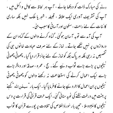
وسلَّم
کی مبارک ذات کو دیکھا جائے ، آپ ہر لحاظ سے کامل و اکمل ہیں ،
آپ کی تشریف آوری ایک علاقہ ، قبیلہ ، شہر یا ملک نہیں بلکہ ساری
کائنات کے لئے راحت ، سکون اور آسانی کا سبب بنی۔
آپ کی آمد سے توبہ آسان ہوگئی۔ گناہ کرنے والوں کے گناہ ان کے
دروازوں پر نہیں لکھے جاتے۔ نماز کے لئے صرف عبادت خانوں ہی کی
تخصیص نہ رہی بلکہ ہر پاک جگہ کو نماز کے لئے جائز قرار دیا گیا۔ چھوٹی چھوٹی
نیکیوں پر بڑے بڑے ثواب دئیے گئے۔ حج ، عمرہ ، صدقہ اور دیگر بڑے
بڑے نیک اعمال کرنے کی استطاعت نہ رکھنے والوں کو چھوٹی چھوٹی
سبحٰن اللہ
نیکیوں پر اِن اعمال کا اجر دئیے جانے کا فرمایا گیا۔ ایک بار “
“ کہنے
پر جنّت میں درخت لگنے کی نوید سنائی گئی۔ ایک حرفِ قراٰنی کی قراءت پر دس
نیکیوں کا مُژدہ ملا ، تین بار سُورۂ اِخلاص کی تلاوت پر پورے قراٰن کا ثواب