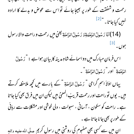
رحمت و شفقت کے طور پر بھیجا جائے تو اس سے عوض و بدلے کا ارادہ
نہیں کیا جاتا۔ “
[2]
اَنَا رَسُولُ الرَّحْمَةِ وَ رَسُولُ الرَّاحَةِ
(14)
یعنی میں رحمت و راحت والا رسول
ہوں۔
[3]
رَسُولُ
اس فرمانِ مبارک میں دو اسمائے شاہِ مدینہ کا بیان ہوا ہے : “
الرَّحْمَةِ
رَسُولُ الرَّاحَةِ
“ اور “
“ ۔
رَسُولُ الرَّاحَةِ
یہاں اوّلاً اسمِ گرامی “
“ کے بارے میں کچھ ملاحظہ کرتے
ہیں۔ یوں تو راحت اور رحمت قریبُ المعنیٰ ہیں لیکن ان میں فرق بھی کیا جاتا
ہے۔ راحت کو سکون ، آسانی ، سہولت ، دلی خوشی اور مشکلات سے رہائی
کے طور پر بھی جانا جاتا ہے۔
ان میں سے کسی بھی مفہوم کی روشنی میں رسولِ کریم
صلَّی اللہ علیہ واٰلہٖ