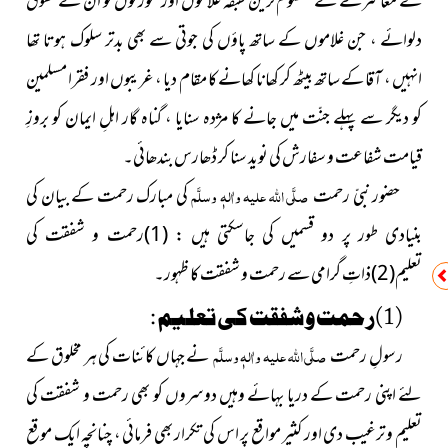
نے معاشرے کے مظلوم ترین طبقہ غلاموں اور عورتوں کو ان کے حقوق
دلوائے ، جن غلاموں کے ساتھ پاؤں کی جوتی سے بھی بدتر سلوک ہوتا تھا
انہیں ، آقا کے ساتھ بیٹھ کر کھانا کھانے کا مقام دیا ، غریبوں اور فقرا مسلمین
کو دیگر سے پہلے جنّت میں جانے کا مژدہ سنایا ، گناہ گار اہلِ ایمان کو بروزِ
قیامت شفاعت و سفارش کی نوید سنا کر ڈھارس بندھائی۔
حضور نبیّ رحمت
صلَّی اللہ علیہ واٰلہٖ وسلَّم
کی مبارک رحمت کے بیان کی
بنیادی طور پر دو قسمیں کی جاسکتی ہیں : (1)رحمت و شفقت کی
تعلیم(2)ذاتِ گرامی سے رحمت و شفقت کا ظہور۔
(1)رحمت و شفقت کی تعلیم :
رسولِ رحمت
صلَّی اللہ علیہ واٰلہٖ وسلَّم
نے جہاں کائنات کی ہر مخلوق کے
لئے اپنی رحمت کے دریا بہائے وہیں دوسروں کو بھی رحمت و شفقت کی
تعلیم و ترغیب دی اور کثیر مواقع پر اس کی تکرار بھی فرمائی ، چنانچہ ایک موقع