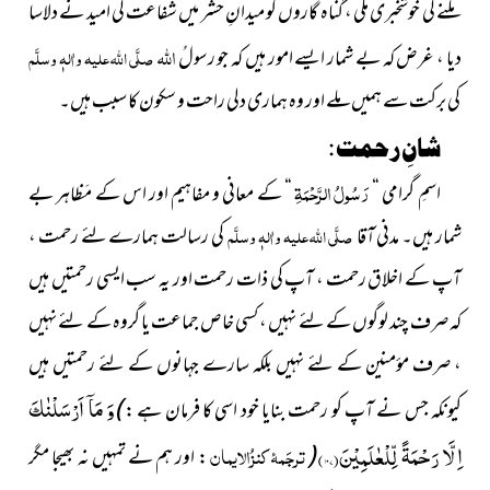
ملنے کی خوشخبری ملی ، گناہ گاروں کو میدانِ حشر میں شفاعت کی امید نے دلاسا
اللہ
دیا ، غرض کہ بے شمار ایسے امور ہیں کہ جو رسولُ
صلَّی اللہ علیہ واٰلہٖ وسلَّم
کی برکت سے ہمیں ملے اور وہ ہماری دلی راحت و سکون کا سبب ہیں۔
شانِ رحمت :
رَسُولُ الرَّحْمَةِ
اسمِ گرامی “
“ کے معانی و مفاہیم اور اس کے مَظاہر بے
شمار ہیں۔ مدنی آقا
صلَّی اللہ علیہ واٰلہٖ وسلَّم
کی رسالت ہمارے لئے رحمت ،
آپ کے اخلاق رحمت ، آپ کی ذات رحمت اور یہ سب ایسی رحمتیں ہیں
کہ صرف چند لوگوں کے لئے نہیں ، کسی خاص جماعت یا گروہ کے لئے نہیں
، صرف مؤمنین کے لئے نہیں بلکہ سارے جہانوں کے لئے
رحمتیں ہیں
)
وَ مَاۤ اَرْسَلْنٰكَ
کیونکہ جس نے آپ کو رحمت بنایا خود اسی کا فرمان ہے :
اِلَّا رَحْمَةً لِّلْعٰلَمِیْنَ(
۱۰۷
)
(
ترجَمۂ کنزُالایمان
: اور ہم نے تمہیں نہ بھیجا مگر