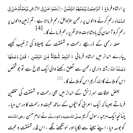
اَلرَّاحِمُونَ يَرْحَمُهُمُ الرَّحْمٰنُ
اِرْحَمُوا مَنْ فِي الاَرْضِ يَرْحَمْكُمْ مَنْ فِي
پر ارشاد فرمایا :
،
السَّمَاءِ
رحم کرنے والو ں پر رحمٰن
عَزَّوَجَلَّ
رحم فرماتا ہے ، تم زمین والوں پر
[4]
رحم کرو آسمان کی بادشاہت والا تم پر رحم فرمائے گا۔
صلۂ رحمی کے ذریعے رحمت و شفقت کے پھیلاؤ کی ترغیب کیسے
اَلرَّحِمُ شُجْنَةٌ مِّنَ الرَّحْمٰنِ
فَمَنْ وَصَلَهَا
پیارے انداز میں ارشاد فرمائی :
،
وَصَلَهُ
اللَّہُ
رشتہ داری رحمٰن سے تعلق رکھنے والی ایک شاخ ہے تو جو شخص
اللہ
اس کو ملائے گا
کریم اس کو ملائے گا۔
[5]
بعض اوقات سرزنش کے انداز میں بھی رحمت و شفقت کی تلقین
فرماتے جیسا کہ ایک اعرابی کو بچّوں کے ساتھ محبت و رحمت کا درس دیا۔
چنانچہ
ایک مرتبہ رسولِ کریم
صلَّی اللہ علیہ واٰلہٖ وسلَّم
نے امام حَسَن
رضی اللہُ عنہ
کو بوسہ دیا ، اپنے سینے سے لگایا اور سُونگھنے لگے ، اس قَدَر شفقت و محبت