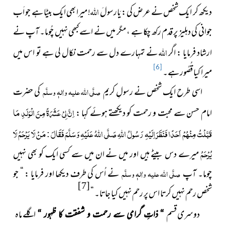
اللہ
دیکھ کر ایک شخص نے عرض کی : یَارسولَ
! میرا بھی ایک بیٹا ہے جو اَب
جوانی کی دہلیز پر قدم رکھ چکا ہے ، مگر میں نے اسے کبھی نہیں چُوما۔ آپ نے
اللہ
ارشاد فرمایا : اگر
نے تمہارے دل سے رحمت نکال لی ہے تو اس میں
میرا کیا قُصُور ہے۔
[6]
اسی طرح ایک شخص نے رسولِ کریم
صلَّی اللہ علیہ واٰلہٖ وسلَّم
کی حضرت
اِنَّ لِيْ عَشَرَةً مِنَ الْوَلَدِ مَا
امام حسن سے محبت و رحمت کو دیکھتے ہوئے کہا :
قَبَّلْتُ مِنْهُمْ اَحَدًا فَنَظَرَ اِلَیْہِ رَسُولُ اللهِ صَلَّى اللهُ عَلَيْهِ وَسَلَّمَ فَقَالَ
: مَنْ لَا يَرْحَمُ لَا
يُرْحَمُ
میرے دس بیٹے ہیں اور میں نے ان میں سے کسی ایک کو بھی نہیں
چوما۔ آپ
صلَّی اللہ علیہ واٰلہٖ وسلَّم
نے اُس کی طرف دیکھا اور فرمایا : “ جو
[7]
شخص رحم نہیں کرتا اس پر رحم نہیں کیا جاتا۔ “
دوسری قسم
اگلے ماہ
“ ذاتِ گرامی سے رحمت و شفقت کا ظہور “