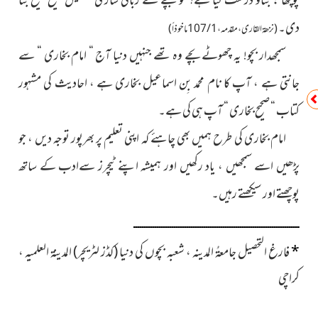
پوچھا : بتاؤ درست کیا ہے؟ تو بچے نے زبانی ساری تفصیل صحیح صحیح بتا
دی۔
(نزھۃ القاری ، مقدمہ ، 1 / 107ماخوذاً)
سمجھدار بچو! یہ چھوٹے بچے وہ تھے جنہیں دنیا آج “ امام بخاری “ سے
جانتی ہے ، آپ کا نام محمد بِن اسماعیل بخاری ہے ، احادیث کی مشہور
کتاب “ صحیح بخاری “ آپ ہی کی ہے۔
امام بخاری کی طرح ہمیں بھی چاہئے کہ اپنی تعلیم پر بھرپور توجہ دیں ، جو
پڑھیں اسے سمجھیں ، یاد رکھیں اور ہمیشہ اپنے ٹیچرز سےادب کے ساتھ
پوچھتے اور سیکھتے رہیں۔
ــــــــــــــــــــــــــــــــــــــــــــــــــــــــــــــــــــــــــــــ
*
فارغ التحصیل جامعۃُ المدینہ ،
شعبہ بچوں کی دنیا (کڈز لٹریچر) المدینۃ العلمیہ ،
کراچی