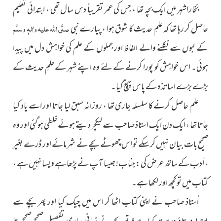
بُخاراشہر میں ایک بچہ تھا ، جس کی عمر تقریباً دس سال تھی ، ابتدائی تعلیم
حاصل کر رہا تھا کہ علمِ حدیث کا شوق ہوا ، پیارے نبی
صلَّی اللہ علیہ واٰلہٖ وسلَّم
کے لبوں سے نکلنے والے الفاظ اور جملوں کے علم کی خواہش دل میں پیدا
ہوئی۔ اس خواہش کو پورا کرنے کے لئے وہ اپنے شہر کے علمِ حدیث کے
بڑے بڑے اساتذہ کے پاس پہنچ گیا۔
علم حاصل کرنے کا سلسلہ جاری تھا ، روزانہ سبق لیا جاتا اور اسے یاد کیا
جاتا تھا ، ایک دن ایک استاذ صاحب سے لیکچر دیتے ہوئے غلطی ہوگئی اور وہ
صحیح بات بیان نہیں کرسکے تو اس چھوٹے بچے نے
شرمائے اور ڈرے بغیر
، اَدب کے ساتھ عرض کی : جناب! جیسا آپ نے پڑھا ہے ویسا نہیں ہے ،
کتاب میں تو کچھ اور لکھا ہے۔
اُستاذ صاحب نے اپنی کتاب اٹھا کر اس میں چیک کیا اور پھر بچے سے