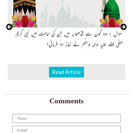
سوال : وہ کون سے 2صحابہ ہیں جن کی امامت میں نبیِّ کریم
صلَّی اللہ علیہ واٰلہٖ وسلَّم نے نماز ادا فرمائی؟
پک
Read Article
Comments