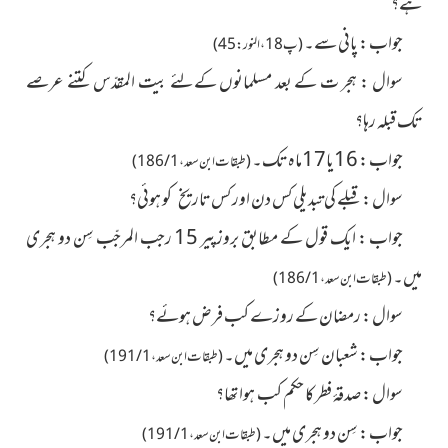
ہے؟
جواب : پانی سے۔
(پ18 ، النور : 45)
سوال : ہجر ت کے بعد مسلمانوں کےلئے بیت المقدّس کتنے عرصے
تک قبلہ رہا؟
جواب : 16یا17ماہ تک۔
(طبقات ابن سعد ، 1 / 186)
سوال : قبلے کی تبدیلی کس دن اور کس تاریخ کو ہوئی؟
جواب : ایک قول کے مطابق بروزپیر 15 رجب المرجّب سِن دو ہجری
میں۔
(طبقات ابن سعد ، 1 / 186)
سوال : رمضان کے روزے کب فرض ہوئے؟
جواب : شعبان سِن دو ہجری میں۔
(طبقات ابن سعد ، 1 / 191)
سوال : صدقۂ فطر کا حکم کب ہوا تھا؟
جواب : سِن دو ہجری میں۔
(طبقات ابن سعد ، 1 / 191)