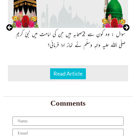
سوال : وہ کون سے 2صحابہ ہیں جن کی امامت میں نبیِّ کریم
صلَّی اللہ علیہ واٰلہٖ وسلَّم نے نماز ادا فرمائی؟
پک
Read Article
Comments