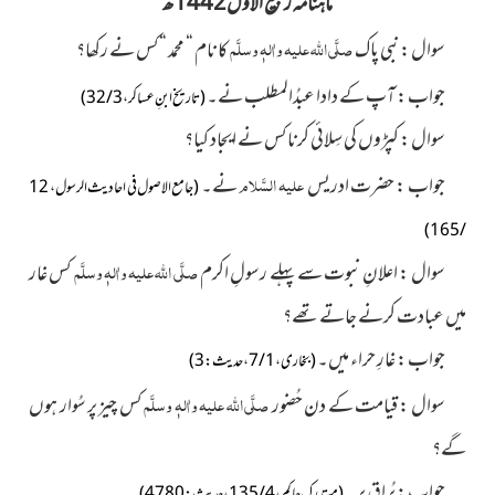
ماہنامہ ربیع الاول1442ھ
صلَّی اللہ علیہ واٰلہٖ وسلَّم
سوال : نبی
ک
کا نام “ محمد “ کس نے رکھا؟
پا
جواب : آ
کے دادا عبدُالمطلب نے۔
پ
(تاریخ ابنِ عساکر ، 3 / 32 )
سوال : کپڑوں کی سِلائی کرنا کس نے ایجاد کیا؟
علیہ السَّلام
جواب : حضرت ادریس
نے۔
(جامع الاصول فی احادیث الرسول ، 12
/ 165)
صلَّی اللہ علیہ واٰلہٖ وسلَّم
سوال : اعلانِ نبوت سے پہلے رسولِ اکرم
کس غار
میں عبادت کرنے جاتے تھے؟
جواب : غارِ حراء میں۔
(بخاری ، 1 / 7 ، حدیث : 3 )
صلَّی اللہ علیہ واٰلہٖ وسلَّم
سوال : قیامت کے دن حُضور
کس چیز پر سُوار ہوں
گے؟
جواب : بُراق پر۔
(مستدرک حاکم ، 4 / 135 ، حدیث : 4780)