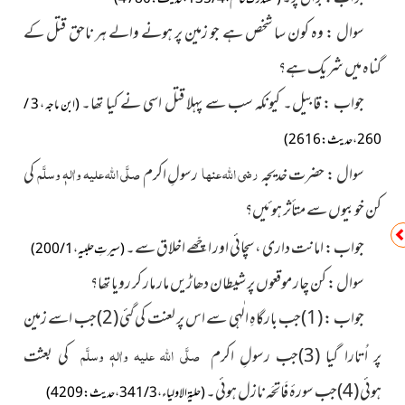
سوال : وہ کون سا شخص ہے جو زمین پر ہونے والے ہر ناحق قتل کے
گناہ میں شریک ہے؟
جواب : قابیل۔ کیونکہ سب سے پہلا قتل اسی نے کیا تھا۔
(ابن ماجہ ، 3 /
260 ، حدیث : 2616 )
رضی اللہ عنہا
صلَّی اللہ علیہ واٰلہٖ وسلَّم
سوال : حضرت خدیجہ
رسولِ اکرم
کی
کن خوبیوں سے متأثر ہوئیں؟
جواب : امانت داری ،
ئی اور اچّھے اخلاق سے۔
سچا
(سیرتِ حلبیہ ، 1 / 200)
سوال : کن چار موقعوں پر شیطان دھاڑیں مار مار کر رویا تھا؟
جواب :
(1)
جب بارگاہِ الٰہی سے اس پر لعنت کی گئی
(2)
جب
اسے زمین
صلَّی اللہ علیہ واٰلہٖ وسلَّم
پر اُتارا گیا
(3)
جب رسولِ اکرم
کی بعثت
ہوئی
(4)
جب سورۂ فَاتِحَہ نازل ہوئی۔
(حلیۃ الاولیاء ، 3 / 341 ، حدیث : 4209)