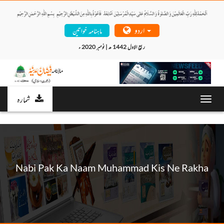
اردو
ماہنامہ خواتین
ربیع الاول 1442 ھ | نومبر 2020 ء 
شمارہ
Toggl
navig
Nabi Pak Ka Naam Muhammad Kis Ne Rakha