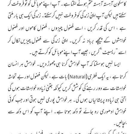
کاسکون آہستہ آہستہ ختم ہونے لگتا ہے۔ آپ اپنے موبائل کو تو فروخت کر
سکتے ہیں لیکن آپ اپنی زندگی کو فروخت نہیں کرسکتے۔ زندگی ایک ہی بار ملتی
ہے ، اس کی قدر کریں ، اسے فضول چیزوں ، فضول کاموں اور
فضول
ل چیزیں نکال کر
خواہشوں کے پیچھے برباد نہ کریں۔ اپنی زندگی سے فضو
اسے “ ریسیٹ “ کریں ، جیسے آپ اپنے موبائل کو کرتے ہیں۔
ایسا نہیں ہوسکتا کہ آپ خواہش کرنا ہی چھوڑ دیں۔ خواہش
ہر انسان
کرتا ہے ، یہ
ایک فطری
(
)
بات
ہے ، لیکن فضول
اور بے تحاشہ
Natural
خواہشات سے دور رہنے کی کوشش کریں کیونکہ جتنی زیادہ خواہشات ہوں گی
اتنی ہی زیادہ پریشانیاں ہوں گی۔ ہر خواہش پوری نہیں ہوتی اور جب کوئی
خواہش ادھوری رہ جائے تو دکھ ہوتا ہے۔ اپنے آپ کو اس دکھ سے
بچالیں۔