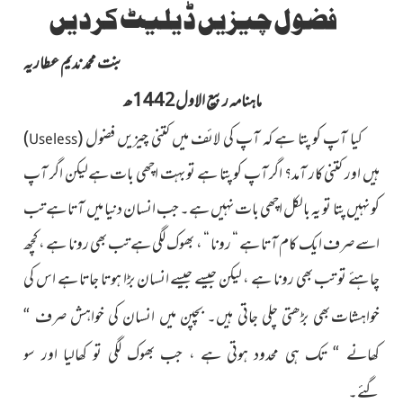
فضول چیزیں ڈیلیٹ کردیں
بنت محمد ندیم عطاریہ
ماہنامہ ربیع الاول1442ھ
کیا آپ کو پتا ہے کہ آپ کی لائف میں ک
تنی چیزیں فضول
(
)
Useless
ہیں
اور کتنی کار آمد؟ اگر آپ کو پتا ہے تو بہت اچھی بات ہےلیکن اگر آپ
کو نہیں پتا تو یہ بالکل اچھی بات نہیں ہے۔ جب انسان دنیا میں آتا ہے تب
اسے صرف ایک کام آتا ہے “ رونا “ ، بھوک لگی ہے تب بھی رونا ہے ، کچھ
چاہئے تو تب بھی رونا ہے ،
لیکن جیسے جیسے انسان بڑا ہوتا جاتا ہے اس کی
خواہشات بھی
بڑھتی چلی جاتی ہیں۔ بچپن میں انسان کی خواہش صرف “
کھانے “
تک ہی محدود ہوتی ہے ، جب بھوک لگی تو کھالیا اور سو
گئے۔