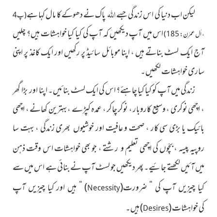
اللہ
لیکن اب دنیا کی اس زندگی جسے
پاک نے دھوکے کا مال کہا ہے
(پ4
اس میں آپ دیکھیں کہ آپ کی کیا کیا خواہشات ہیں؟ چلیں
، اٰل عمرٰن : 185)
آج ایک لسٹ بناتے ہیں ، اپنا موبائل سائیڈ پر رکھیں اور ایک کاغذ پر اپنی
ساری خواہشات لکھیں۔
زندگی میں آپ کو کیا کیا چاہئے؟ اس کی ایک لسٹ بنائیں۔ اپنا اور بڑا گھر
، اچھی نوکری ، وسیع کاروبار ، نوکر چاکر ، عمدہ کپڑے ، بہترین کھانے ، اچھی
بائیک یا بڑی سی کار ، صحت و عافیت اور خوشیوں بھری زندگی ، بہت سا
روپیہ پیسہ ، بچّوں کی اچھی تعلیم و
رشتے ، جو بھی خواہشات اس وقت ذہن
میں آئیں لکھتے جائیے۔ پھر دیکھیں جو لسٹ آپ نے بنائی ہے اس میں سے
کیا چیزیں آپ
کی “ ضرورت
(
)
“ ہیں اور
کیا چیزیں آپ
Necessity
کی
خواہشات
(
)
ہیں
۔
Desires