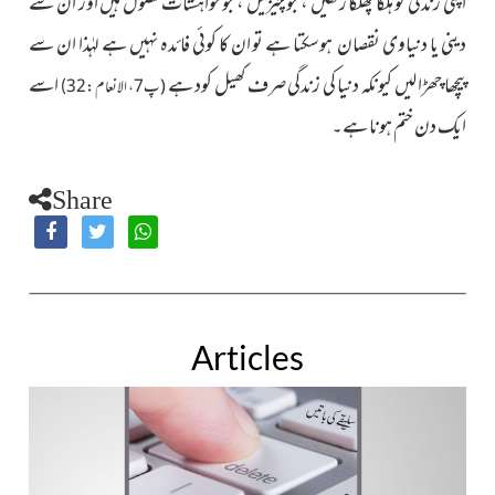
اپنی زندگی کو ہلکا پھلکا رکھیں ، جو چیزیں ، جو خواہشات فضول
ہیں اور ان سے
دینی یا دنیاوی نقصان ہوسکتا ہے تو ان کا کوئی فائدہ نہیں ہے لہٰذا ان سے
پیچھا چھڑا لیں کیونکہ دنیا کی زندگی صرف کھیل کود ہے
اسے
(
پ7 ، الانعام : 32
)
ایک دن ختم ہونا ہے۔
Share
Articles