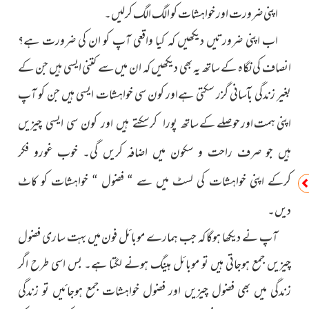
اپنی ضرورت اور خواہشات کو الگ الگ کرلیں۔
اب اپنی ضرورتیں دیکھیں کہ کیا واقعی آپ کو ان کی ضرورت
ہے؟
انصاف کی نگاہ کے ساتھ یہ بھی دیکھیں کہ ان میں سے کتنی
ایسی ہیں جن کے
بغیر زندگی بآسانی گزر سکتی ہےاور کون سی خواہشات ایسی ہیں جن کو آپ
اپنی ہمت اور حوصلے کے ساتھ
پورا کرسکتے ہیں اور کون سی ایسی چیزیں
ہیں جو صرف راحت و سکون میں اضافہ کریں گی۔ خوب غورو فکر
کرکے اپنی خواہشات کی لسٹ میں سے “ فضول “ خواہشات کو کاٹ
دیں۔
آپ نے دیکھا ہوگا کہ جب ہمارے موبائل فون میں بہت ساری فضول
چیزیں جمع ہوجاتی ہیں تو موبائل ہینگ ہونے لگتا ہے۔ بس اسی طرح اگر
زندگی میں بھی فضول چیزیں اور فضول خواہشات جمع ہوجائیں تو زندگی