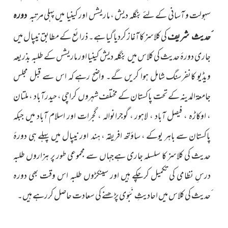
سہولت و آسانی کے لئے بنگلہ دیش ، ماریشس اور کینیا میں پہلی مرتبہ
دورہ
کی کلاسز کاآغاز کردیا گیا ہے۔ ذرائع کے مطابق نیپال میں
ٔحدیث شریف
جاری دورۂ حدیث کی کلاس میں بنگلہ دیش کینیا اور ماریشس کے طلبہ بذریعہ
ویڈیو کانفرسنگ شامل ہوا کریں گے۔ واضح رہے کہ اس سے قبل مجلس
جامعۃالمدینہ کے تحت پاکستان کے مختلف شہروں کراچی ، حیدرآباد ، ملتان
، اوکاڑہ ، فیصل آباد ، لاہور ، گوجرانوالہ ، گجرات اور اسلام آباد میں جبکہ
پاکستان سے باہر یوکے ، ساؤتھ افریقہ ، ہند اور نیپال میں پہلے ہی دورۂ
حدیث کی کلاسز کا سلسلہ جاری ہےجہاں سے مجموعی طور پر ہزاروں طلبہ
درسِ نظامی کی تکمیل کرچکے ہیں اور سینکڑوں طلبہ اس وقت بھی دورہ
ٔحدیث کی کلاس میں احادیثِ نَبَوی پڑھنے کی سعادت حاصل کررہے ہیں۔