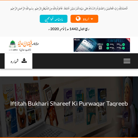
اردو
ماہنامہ خواتین
ربیع الاول 1442 ھ | نومبر 2020 ء 
شمارہ
Toggl
navig
Iftitah Bukhari Shareef Ki Purwaqar Taqreeb