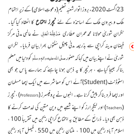
23اگست 2020ء بروز اِتوار شعبٔہ تعلیم
(دعوتِ اسلامی)
کے زیر ِ اہتمام
ملک و بیرونِ ملک کے اساتذہ کے لئے
کا انعقاد کیا گیا۔
ٹیچرز اجتماع
مَدَّظِلُّہُ الْعَالِی
نگرانِ شوریٰ مولانا محمدعمران عطّاری
نے عالمی مدنی مرکز
فیضانِ مدینہ کراچی سے بذریعہ مدنی چینل سُنّتوں بھرا بیان فرمایا۔ نگرانِ
صلَّی اللہ علیہ واٰلہٖ وسلَّم
شوریٰ نے اپنے بیان میں کہا کہ حضور
کو دنیا
میں معلم
بناکر بھیجا گیاہے ، ہرٹیچر کا یہ ذہن ہونا چاہئے کہ ہمارے پاس جو بھی
اسٹو
ڈنٹ
(
Student
)
آئے
اس کو معاشرے میں ایک اچھا مسلمان
اور اچھا فرد بناکر پیش کرنا ہے۔ انہوں نے
پروفیسرز
(
)
، ٹیچرز
Professors
(
)
اور
لیکچرارز کو اپنے شعبے میں دینِ متین
کی خدمت کرنے کا
Teachers
ذہن بھی دیا۔ ذرائع کے مطابق یہ اجتماع کراچی ریجن میں تقریباً 100 ،
اسلام آباد ریجن میں 100 ، ملتان ریجن میں 550 ، فیصل آباد ریجن