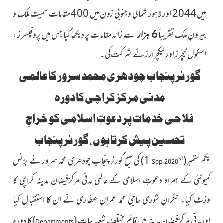
میں 2044 اور لاہور شمالی و جنوبی زون میں 400 مقامات سمیت ملک و
بیرونِ ملک تقریباً
سے زائد مقامات پر دیکھا گیا جس میں پروفیسرز ،
6 ہزار
اسکول ٹیچرز اور لیکچرارز نے شرکت کی۔
گورنر پنجاب چودھری محمد سرور کا عالمی
مدنی مرکز کراچی کا دورہ
فلاحی خدمات پر دعوتِ اسلامی کو خراجِ
تحسین پیش کرتا ہوں ، گورنر پنجاب
یکم
ستمبر
(
1)
کی صبح گورنر
پنجاب چودھری محمد سرور نے بزنس
st
Sep 2020
کمیونٹی کے ہمراہ دعوتِ اسلامی کے عالمی مدنی مرکزفیضانِ مدینہ کراچی کا
وزٹ کیا۔ نگرانِ شوریٰ حاجی محمد عمران عطّاری نے ان کا استقبال کیا
اورمدنی مرکزفیضانِ مدینہ میں قائم مختلف شعبہ جا
ت
(
)
کا دورہ
Departments