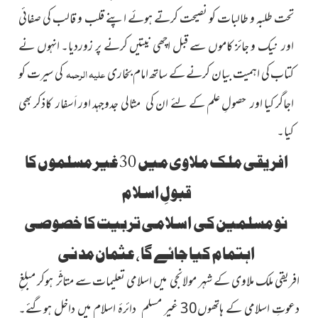
تحت طلبہ و طالبات کو نصیحت کرتے ہوئے اپنے قلب و قالب کی صفائی
اور نیک و جائز کاموں سے قبل اچھی نیتیں کرنے پر زوردیا۔ انہوں نے
کتاب کی اہمیت بیان کرنے کے ساتھ امام بخاری
علیہ الرحمہ
کی سیرت کو
اجاگر کیا اور حصولِ علم کے لئے ان کی
مثالی جدوجہد اور اَسفار کاذکر بھی
کیا۔
افریقی ملک ملاوی میں 30 غیر مسلموں کا
قبولِ اسلام
نو مسلمین کی اسلامی تربیت کا خصوصی
اہتمام کیا جائے گا ، عثمان مدنی
افریقی ملک ملاوی کے شہر مولانجی میں اسلامی تعلیمات سے متاثّر ہوکر مبلغِ
دعوتِ اسلامی کے ہاتھوں30 غیر مسلم دائرۂ اسلام میں داخل ہوگئے۔