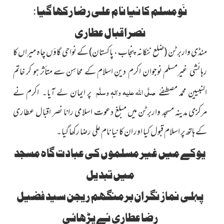
نَو مسلم کا نیا نام علی رضا رکھا گیا :
نصراقبال عطاری
منڈی واربرٹن
(ضلع ننکانہ پنجاب ، پاکستان)
کے نواحی گاؤں چاہ میراں کا
رہائشی غیرمسلم نوجوان اکرم دینِ اسلام کے محاسِن سے متأثر ہو کر خاتم
صلَّی اللہ علیہ واٰلہٖ وسلَّم
النبیین محمد مصطفےٰ
پر ایمان لے آیا۔ اکرم نے
مرکزی مدینہ مسجد واربرٹن میں مبلغ دعوت اسلامی رانا نصر اقبال عطاری
کے ہاتھ پر اسلام قبول کیا اور ان کا نیا نام علی رضا رکھا گیا۔
یوکے میں غیر مسلموں کی عبادت گاہ مسجد
میں تبدیل
پہلی نماز نگران برمنگھم ریجن سید فضیل
رضا عطاری نے پڑھائی