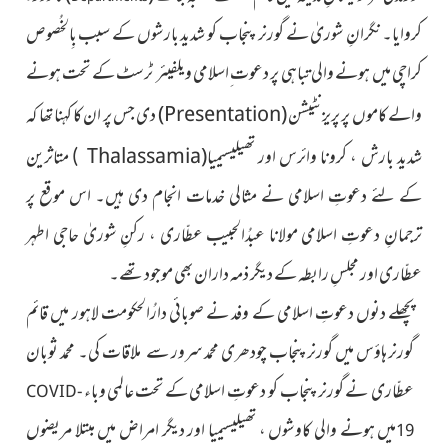
کروایا۔ نگرانِ شوریٰ نے گورنر پنجاب کو شدید بارشوں کے سبب بِالخُصوص
کراچی میں ہونے والی تباہی پر
دعوت ِاسلامی ویلفیئر ٹرسٹ کے تحت ہونے
والے کاموں پر
پریزنٹیشن
(
Presentation
)
دی جس پر ان کا
کہنا تھا کہ
شدید بارش ، کرونا وائرس اور
تھیلیسیمیا
(
Thalassamia
متاثرین
)
کے لئے دعوتِ اسلامی نے مثالی خدمات انجام دی ہیں۔ اس موقع پر
ترجمانِ دعوتِ اسلامی مولانا عبدُالحبیب عطّاری ، رکنِ شوریٰ حاجی اطہر
عطّاری اور مجلسِ رابطہ کے دیگر ذمہ داران بھی موجود تھے۔
پچھلے دنوں دعوتِ اسلامی کے وفد نے صوبائی دارُالحکومت لاہور میں قائم
گورنر ہاؤس میں گورنر پنجاب چودھری محمد سرور سے ملاقات کی۔ محمد ثوبان
عطّاری نے گورنر پنجاب کو دعوتِ اسلامی کے تحت عالمی و
باء
COVID-
میں
ہونے والی کاوشوں ، تھیلیسیمیا اور دیگر امراض میں مبتلا مریضوں
19