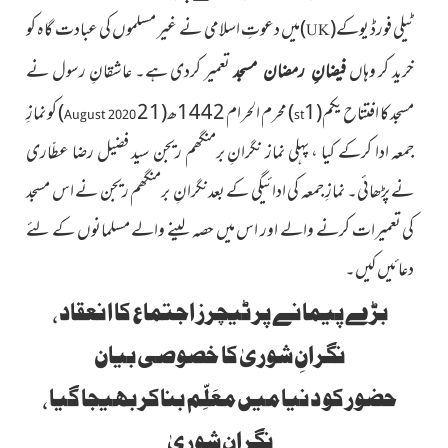
ٹیلی فورڈ یوکے
(
)
میں دعوتِ اسلامی نے غیر مسلموں کی عبادت گاہ کو
UK
خرید کر وہاں
تعمیر کردی ہے۔ عاشقانِ رسول نے
فیضانِ رمضان مسجد
مسجد کا افتتاح
یکم
(1
)
محرم الحرام 1442ھ
(21
)
کو
نمازِ
August 2020
st
جمعہ ادا کرکے کیا ، پہلی نماز نگرانِ برمنگھم ریجن سید فضیل رضا عطّاری
نے پڑھائی۔ نمازِ جمعہ کی ادائیگی کے بعدنگرانِ برمنگھم ریجن نے اس مسجد
کی تعمیرات کرنے والے اور اس میں حصہ لینے والے مسلمانوں کے لئے
دعائیں کیں۔
بڑے پیمانے پر ٹیچرز اجتماع کا انعقاد ،
نگرانِ شوریٰ کا خصوصی بیان
حضور کو دنیا میں معَلِّم بناکر بھیجا گیا ،
نگرانِ شوریٰ