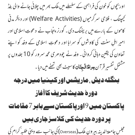
اور بچوں کو خون کی فراہمی کے سلسلے میں ملک بھر میں چلائی جانے والی بلڈ
کیمپنگ ، فلاحی
سرگرمیوں
(
Welfare Activities
)
اور دیگر
مدنی
کاموں کے بارے میں بریفنگ دی۔ گورنر پنجاب نے دعوتِ اسلامی اور
امیرِ اہلِ سنت کی کاوشوں کو سراہا اور دعوتِ اسلامی کے وفد کو اپنے
تعاون کی یقین دہانی کروائی۔ وفد نے چودھری محمد سرور کو 10 جلدوں پر
صِراطُ الْجِنَان
مشتمل تفسیرِ قرآن
کا سیٹ بھی تحفے میں دیا۔
بنگلہ دیش ، ماریشس اور کینیا میں درجہ
دورۂ حدیث شریف کا آغاز
پاکستان میں 9 اور پاکستان سے باہر 7 مقامات
پر دورہ ٔحدیث کی کلاسز جاری ہیں
مجلس جامعۃالمدینہ بیرونِ
ملک
(
)
کی جانب
سے دِینی طلبہ ٔ کرام کی
Overseas