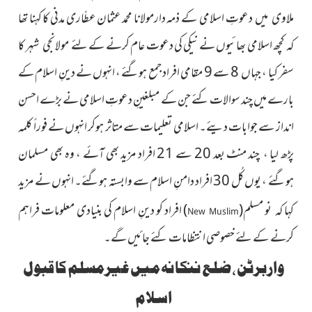
ملاوی میں دعوتِ اسلامی کے ذمہ دارمولانا محمد عثمان عطّاری مدنی کا کہنا تھا
کہ کچھ اسلامی بھائیوں نے نیکی کی دعوت عام کرنے کے لئے مولانجی شہر کا
سفر کیا ، جہاں 8 سے 9 مقامی افراد جمع ہوگئے ، انہوں نے دینِ اسلام کے
بارے میں چند سوالات کئے جن کے مبلغینِ دعوتِ اسلامی نے بڑے احسن
انداز سے جوابات دیئے۔ اسلامی تعلیمات سے متاثر ہوکر انہوں نے فوراً کلمہ
پڑھ لیا ، چند منٹ بعد 20 سے 21 افراد مزید بھی آئے ، وہ بھی مسلمان
ہوگئے ، یوں کُل 30 افراد دامنِ اسلام سے وابستہ ہوگئے۔ انہوں نے مزید
کہا کہ نو
مسلم
(
)
افراد کو دینِ
اسلام کی بنیادی معلومات فراہم
New Muslim
کرنے کے لئے خصوصی انتظامات کئے جائیں گے۔
واربرٹن ، ضلع ننکانہ میں غیرمسلم کا قبول
اسلام