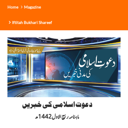
Home
Magazine
Iftitah Bukhari Shareef
دعوت اسلامی کی خبریں
ماہنامہ ربیع الاول1442ھ