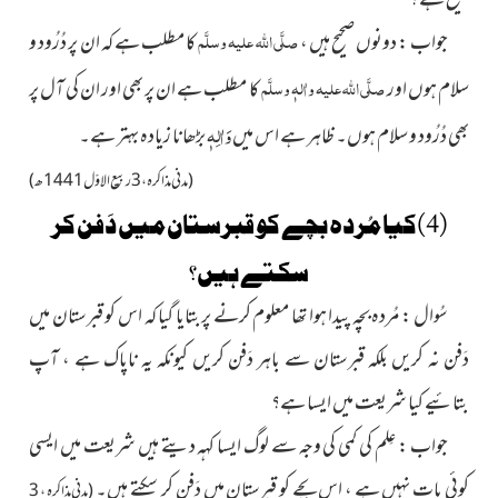
صحیح ہے ؟
صلَّی اللہ علیہ وسلَّم
جواب : دونوں صحیح ہیں ،
کا مطلب ہے کہ ان پر دُرُود و
صلَّی اللہ علیہ واٰلہٖ وسلَّم
سلام ہوں اور
کا مطلب ہے ان پر بھی اور ان کی آل پر
وَاٰلِہٖ
بھی دُرُود و سلام ہوں۔ ظاہر ہے اس میں
بڑھانا زیادہ بہتر ہے۔
(مدنی مذاکرہ ، 3 ربیع الاوّل1441 ھ)
(4)کیا مُردہ بچے کو قبرستان میں دَفن کر
سکتے ہیں؟
سُوال : مُردہ بچہ پیدا ہوا تھا معلوم کرنے پر بتایا گیا کہ اس کو قبرستان میں
دَفن نہ کریں بلکہ قبرستان سے باہر دَفن کریں کیونکہ یہ ناپاک ہے ، آپ
بتائیے کیا شریعت میں ایسا ہے؟
جواب : عِلم کی کمی کی وجہ سے لوگ ایسا کہہ دیتے ہیں شریعت
میں ایسی
کوئی بات نہیں ہے ، اس بچے کو قبرستان میں دَفن کر سکتے ہیں۔
(مدنی مذاکرہ ، 3