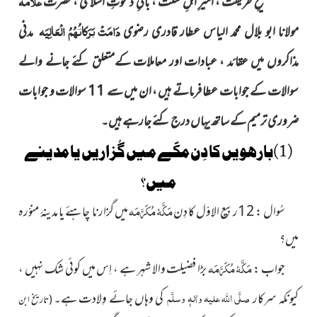
علّامہ
شیخِ طریقت ، امیرِ اہلِ سنّت ، بانیِ دعوتِ اسلامی ، حضرت
دَامَتْ بَرَکاتُہُمُ الْعَالِیَہ
مولانا ابو بلال محمد الیاس عطار قادری رضوی
مدنی
مذاکروں میں عقائد ، عبادات اور معاملات کےمتعلق کئے جانے والے
سوالات کے جوابات عطا فرماتے ہیں ، ان میں سے 11 سوالات و جوابات
ضروری ترمیم کے ساتھ یہاں درج کئے جارہے ہیں۔
(1)بارھویں کا دِن مکّے میں گُزاریں یا مدینے
میں؟
مَکَّۂ مُکَرَّمَہ
سُوال : 12ربیع الاوّل کا دِن
میں گزارنا چاہئے
یا مدینۂ منوّرہ
میں؟
مَکَّۂ مُکَرَّمَہ
جواب :
بڑا فضیلت والا شہر ہے ، اِس میں کوئی
شک نہیں ،
صلَّی اللہ علیہ واٰلہٖ وسلَّم
کیونکہ سرکار
کی وہاں جائے وِلادت ہے۔
(تاریخ ابن