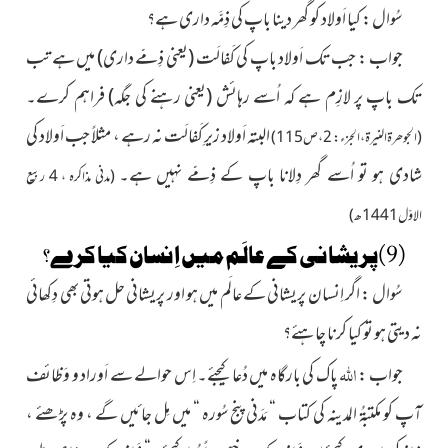
سُوال : کیا اَولاد کو گھر دینا باپ کی ذِمَّہ داری ہے؟
جواب : جب تک اَولاد باپ کی کَفالَت
(یعنی ذِمّے داری)
میں ہے تب
تک باپ پر لازِم ہے کہ اُسے رہائش
(یعنی رہنے کی جگہ)
فراہم کرے۔
البتہ اَولاد زیرِ کَفالَت
نہ رہے ، مثلاً جب اَولاد کی
(الجوھرۃالنیرۃ ، الجزء : 2 ، ص115)
شادی ہو تو اُسے گھر دِلانا باپ کے ذِمّے نہیں ہے۔
(مدنی مذاکرہ ، 4 ربیع
الاوّل1441 ھ)
(9)پریشانی کے عالَم میں اِنسان کیا کرے؟
سُوال : اگر اِنسان پریشانی کے عالَم میں ہو اور پریشانی حل ہوتی بھی دِکھائی
نہ دیتی ہو تو کیا کرنا چاہئے؟
اللہ
جواب :
پاک کی بارگاہ میں دُعا کیجئے۔ اِس حوالے سے اَوراد و وَظائف
آپ کو مکتبۃُ المدینہ کی کتاب “ مَدَنی پنج سُورہ “ میں مِل جائیں گے ، وہ پڑھئے ،