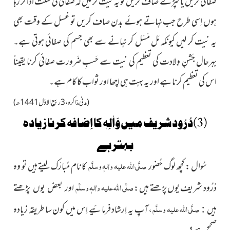
صفائی کریں یا کپڑے صاف کریں تو یہ نیت کر لیں کہ صفائی کی سنَّت ادا کر رہا
ہوں اِسی طرح جب نہاتے ہوئے بدن صاف کریں تو غسل کے وقت بھی
یہ نیت کر لیں کیونکہ مَل مَسَل کر نہانے سے بھی جسم کی صفائی ہوتی ہے۔
بہرحال جَشنِ وِلادت کی تعظیم کی نیت سے حَسبِ ضَرورت صفائی کرنا یقیناً
اس کی تعظیم کرنا ہے اور یہ بہت ہی اچھا اور ثواب کا کام ہے۔
(مدنی مذاکرہ ، 3 ربیع الاوّل 1441 ھ)
(3)دُرُود شریف میں وَاٰلِہٖ کا اِضافہ کرنا زیادہ
بہتر ہے
صلَّی اللہ علیہ واٰلہٖ وسلَّم
سُوال : کچھ لوگ حُضور
کا نام مُبارَک لیتے ہیں تو وہ
صلَّی اللہ علیہ واٰلہٖ وسلَّم
دُرُود شریف یوں پڑھتے ہیں :
اور بعض یوں پڑھتے
صلَّی اللہ علیہ وسلَّم ،
آپ یہ اِرشاد فرمائیے
اِس میں کون سا طریقہ زیادہ
ہیں :