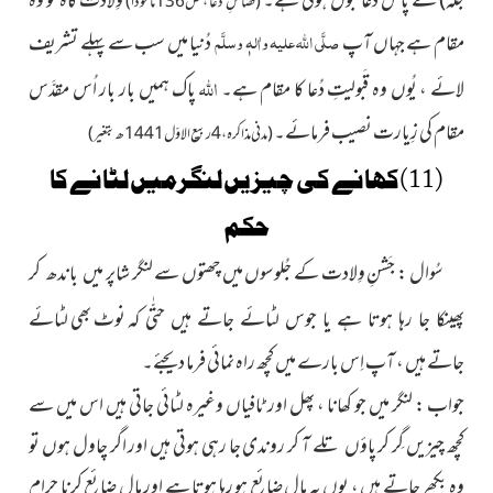
جگہ)
کے پاس دُعا قَبول ہوتی ہے۔
وِلادت گاہ تو وہ
(فضائلِ دُعا ، ص136ماخوذاً)
صلَّی اللہ علیہ واٰلہٖ وسلَّم
مقام ہے جہاں آپ
دُنیا میں سب سے پہلے تشریف
اللہ
لائے ، یُوں وہ قَبولیتِ دُعا کا مقام ہے۔
پاک ہمیں بار بار اُس مقدَّس
مقام کی زِیارت نصیب فرمائے۔
(مدنی مذاکرہ ، 4 ربیع الاوّل 1441 ھ بتغیر)
(11)کھانے کی چیزیں لنگرمیں لٹانے کا
حکم
سُوال : جَشنِ وِلادت کے جُلوسوں میں چھتوں سے لنگر شاپر
میں باندھ کر
نوٹ بھی لٹائے
پھینکا جا رہا ہوتا ہے یا جوس لٹائے جاتے ہیں حتّٰی کہ
جاتے ہیں ، آپ اِس بارے میں کچھ راہ نمائی فرما دیجئے۔
جواب : لنگر میں جو کھانا ، پھل اور ٹافیاں وغیرہ لٹائی جاتی ہیں اس میں سے
کچھ چیزیں گِر کر پاؤں تلے آ کر روندی جا رہی ہوتی ہیں اور اگر چاول ہوں تو
وہ بکھر جاتے ہیں ، یوں یہ مال ضائع ہو رہا ہوتا ہے اور مال ضائع کرنا حرام