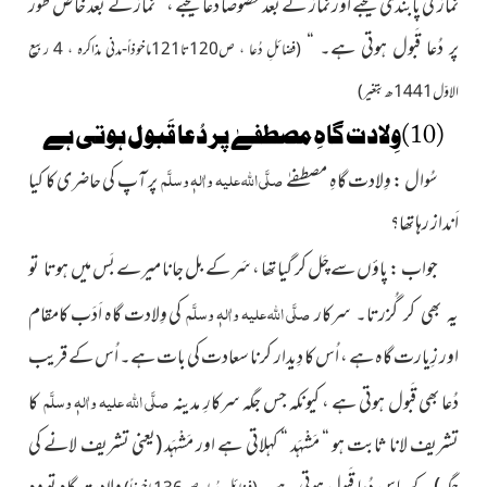
نماز کی پابندی کیجئے اور نَماز کے بعد خصوصاً دُعا کیجئے ، “ نَماز کے بعد خاص طور
پر دُعا قَبول ہوتی ہے۔ “
(فضائلِ دُعا ، ص120تا121
ماخوذاً-مدنی مذاکرہ
، 4 ربیع
الاوّل1441ھ بتغیر)
(10)وِلادت گاہِ مصطفےٰ پر دُعا قَبول ہوتی ہے
صلَّی اللہ علیہ واٰلہٖ وسلَّم
سُوال : وِلادت گاہِ مصطفےٰ
پر آپ کی حاضری کا کیا
اَنداز رہا تھا؟
جواب : پاؤں سے چَل کر گیا تھا ، سَر کے بل جانا میرے بَس میں
ہوتا تو
صلَّی اللہ علیہ واٰلہٖ وسلَّم
کی وِلادت گاہ
اَدَب کامقام
یہ بھی کر گُزرتا۔ سرکار
اور زِیارت گاہ ہے ، اُس کا دِیدار کرنا سعادت کی بات ہے۔ اُس کے قریب
صلَّی اللہ علیہ واٰلہٖ وسلَّم
دُعا بھی قَبول ہوتی ہے ، کیونکہ جس جگہ سرکارِ مدینہ
کا
تشریف لانا ثابت ہو “ مَشْہَد “ کہلاتی ہے اور مَشْہَد
(یعنی تشریف لانے کی