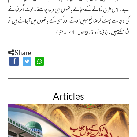
ہے۔ اِس طرح لٹانے کے بجائے ہاتھوں میں دینا چاہئے۔ نوٹ اگر لٹانے
کی وجہ سے پھٹ کر ضائع نہیں ہوتے اور کسی کے ہاتھوں میں آجاتے ہیں تو
لٹا سکتے ہیں۔
(مدنی مذاکرہ ، 5 ربیع الاوّل1441ھ بتغیر)
Share
Articles