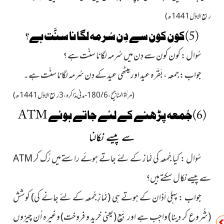
ربیع الاوّل 1441 ھ)
(5)کون کون سے دِن سُرمہ لگانا سنَّت ہے؟
سُوال : کون کون سے دِن میں سُرمہ لگانا سنَّت ہے ؟
جواب : جمعہ ، بَقَرہ عید اور میٹھی عید کے دِن سُرمہ لگانا سنَّت
ہے۔
( مراٰۃ المناجیح ، 6 / 180-مدنی مذاکرہ ، 3 ربیع الاوّل1441 ھ)
(6)جُمعہ پڑھنے کے لئے جاتے ہوئے
ATM
سے پیسے نکالنا
سُوال : کیا جُمعہ کی نَماز کے لئے جاتے ہوئے راستے میں رُک
کر
ATM
سے
پیسے نکال سکتے ہیں؟
جواب : پہلی اَذان کے ہوتے ہی
(نَمازِ جُمعہ کے لئے جانے کی)
کوشش
(شُروع کر دینا)
واجِب ہے اور بَیع
(یعنی خرید و فروخت)
وغیرہ اُن چیزوں