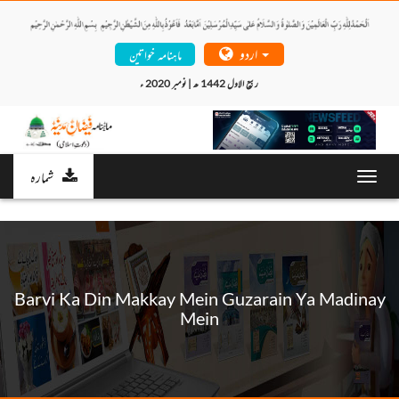
اردو
ماہنامہ خواتین
ربیع الاول 1442 ھ | نومبر 2020 ء 
شمارہ
Toggl
navig
Barvi Ka Din Makkay Mein Guzarain Ya Madinay
Mein