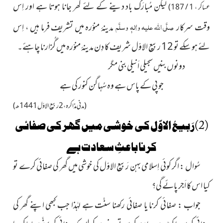
لیکن مُبارَک باد دینے کے لئے گھر جانا ہوتا ہے اور اِس
عساکر ، 1 / 187)
صلَّی اللہ علیہ واٰلہٖ وسلَّم
وقت سرکار
مدینۂ منوّرہ میں تشریف فرما ہیں ، اِس
لئے ہو سکے تو 12 ربیع الاوّل شریف کا دِن مدینۂ منوّرہ میں گُزارنا چاہئے۔
دونوں بنیں سجیلی اَنیلی بنی مگر
جو پی کے پاس ہے وہ سُہاگن کنور کی ہے
(مدنی مذاکرہ ، 2 ربیع الاوّل 1441ھ)
(2)رَبیعُ الاوّل کی خوشی میں گھر کی صفائی
کرنا باعثِ سعادت ہے
سُوال : اگر کوئی اِسلامی بہن رَبیع الاوّل کی خوشی میں گھر کی صفائی کرے تو
کیا اس کا اَجر پائے گی؟
جواب : صفائی کرنا یا صفائی رکھنا سنَّت ہے لہٰذا جب کبھی اپنے
گھر کی