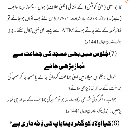
کا جو سعی
(یعنی کوشِش)
کے مُنافی
(یعنی خلاف)
ہوں ، چھوڑ دینا واجِب
(ہے)
۔
اِس لئے جب اَذان ہو جائے تو
(درمختار ، 3 / 42-بہار شریعت ، 1 / 775)
نَمازِ جُمعہ کے لئے جاتے ہوئے
سے پیسے بھی نہیں نِکال سکتے۔
ATM
(مدنی
مذاکرہ ، 4 ربیع الاوّل1441 ھ)
(7)جُلوس میں بھی مسجد کی جماعت سے
نَماز پڑھی جائے
سُوال : جُلوسِ میلاد میں اپنی جماعت کروائی جائے یا مسجد جا کر مسجد کی
جَماعَت کے ساتھ نَماز پڑھی جائے؟
جواب : اگر کوئی شرعی رُکاوٹ نہ ہو تو مسجد کی جماعت کے ساتھ ہی نَماز
پڑھیں ۔
(مدنی مذاکرہ ، 4 ربیع الاوّل 1441 ھ)
(8)کیا اَولاد کو گھر دینا باپ کی ذِمَّہ داری ہے؟